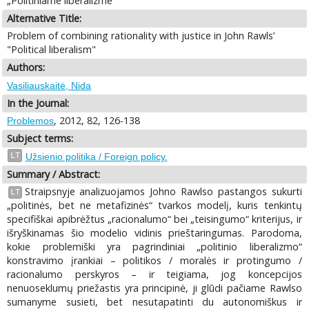
„Politiniame liberalizme”
Alternative Title:
Problem of combining rationality with justice in John Rawls’
"Political liberalism"
Authors:
Vasiliauskaitė, Nida
In the Journal:
, 2012, 82, 126-138
Problemos
Subject terms:
LT
Užsienio politika / Foreign policy.
Summary / Abstract:
Straipsnyje analizuojamos Johno Rawlso pastangos sukurti
LT
„politinės, bet ne metafizinės“ tvarkos modelį, kuris tenkintų
specifiškai apibrėžtus „racionalumo“ bei „teisingumo“ kriterijus, ir
išryškinamas šio modelio vidinis prieštaringumas. Parodoma,
kokie problemiški yra pagrindiniai „politinio liberalizmo“
konstravimo įrankiai – politikos / moralės ir protingumo /
racionalumo perskyros – ir teigiama, jog koncepcijos
nenuoseklumų priežastis yra principinė, ji glūdi pačiame Rawlso
sumanyme susieti, bet nesutapatinti du autonomiškus ir