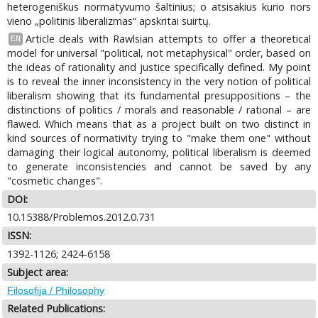
heterogeniškus normatyvumo šaltinius; o atsisakius kurio nors
vieno „politinis liberalizmas“ apskritai suirtų.
Article deals with Rawlsian attempts to offer a theoretical
EN
model for universal "political, not metaphysical" order, based on
the ideas of rationality and justice specifically defined. My point
is to reveal the inner inconsistency in the very notion of political
liberalism showing that its fundamental presuppositions – the
distinctions of politics / morals and reasonable / rational – are
flawed. Which means that as a project built on two distinct in
kind sources of normativity trying to "make them one" without
damaging their logical autonomy, political liberalism is deemed
to generate inconsistencies and cannot be saved by any
"cosmetic changes".
DOI:
10.15388/Problemos.2012.0.731
ISSN:
1392-1126; 2424-6158
Subject area:
Filosofija / Philosophy
Related Publications: