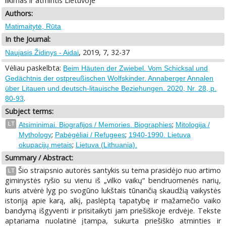
likimas ir atmintis Lietuvoje
Authors:
Matimaitytė, Rūta
In the Journal:
, 2019, 7, 32-37
Naujasis Židinys - Aidai
Vėliau paskelbta:
Beim Häuten der Zwiebel. Vom Schicksal und
Gedächtnis der ostpreußischen Wolfskinder. Annaberger Annalen
über Litauen und deutsch-litauische Beziehungen. 2020, Nr. 28, p.
.
80-93
Subject terms:
;
LT
Atsiminimai. Biografijos / Memories. Biographies
Mitologija /
;
;
Mythology
Pabėgėliai / Refugees
1940-1990. Lietuva
;
okupacijų metais
Lietuva (Lithuania).
Summary / Abstract:
Šio straipsnio autorės santykis su tema prasidėjo nuo artimo
LT
giminystės ryšio su vienu iš „vilko vaikų“ bendruomenės narių,
kuris atvėrė lyg po svogūno lukštais tūnančią skaudžią vaikystės
istoriją apie karą, alkį, paslėptą tapatybę ir mažamečio vaiko
bandymą išgyventi ir prisitaikyti jam priešiškoje erdvėje. Tekste
aptariama nuolatinė įtampa, sukurta priešiško atminties ir