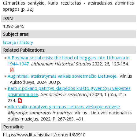
užmaršties santykio, kurio rezultatas - atsiradusios atminties
spragos [p. 32].
ISSN:
1392-6845
Subject area:
Istorija / History
Related Publications:
A Postwar social crisis: the flood of beggars into Lithuania in
1944-1947
.
Lithuanian Historical Studies
2022, 26, 129-154.
Augintiniai: atsikratymas vaikais sovietmečio Lietuvoje.
. Vilnius
: Aukso žuvys, 2024. 303 p.
Karo ir pokario patirtys Klaipėdos krašto gyventojų vaikystės
prisiminimuose
.
Genocidas ir rezistencija
2024, 1 (55), 215-
234.
Vilko vaikų naratyvo gimimas Lietuvos viešojoje erdvėje
.
Migracija: sampratos ir patirtys.
Vilnius : Lietuvos nacionalinis
dailės muziejus, 2022. P. 267-283, 491.
Permalink:
https://www.lituanistika.lt/content/89910