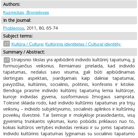
Authors:
Kuzmickas, Bronislovas
In the Journal:
, 2011, 80, 65-74
Problemos
Subject terms:
;
LT
Kultūra / Culture
Kultūrinis identitetas / Cultural identitity.
Summary / Abstract:
Straipsnio tikslas yra apibūdinti individo kultūrinį tapatumą, jį
LT
formuojančius veiksnius. Remiamasi prielaida, kad individo
tapatumas, nedalus savo visuma, gali būti apibūdinamas
skirtingais aspektais, įvardijamais kaip daliniai tapatumai,
pavyzdžiui, kultūrinis, socialinis, politinis, konfesinis ir kitokie.
Bendrąja prasme individo kultūrinį tapatumą lemia kultūroje,
kurioje individas gyvena, susiformavusi žmogaus samprata.
Tolesnė sklaida rodo, kad individo kultūrinis tapatumas yra trijų
veiksnių – individo subjektyvumo, socialinės aplinkos ir kultūrinių
poveikių išvestinė. Tai šeimoje ir mokykloje prasidedantis, visą
gyvenimą trunkantis vyksmas, kurio pobūdis priklauso nuo to,
kokias kultūros vertybes individas renkasi ir su jomis tapatinasi.
Individo kultūrinis tapatumas lyginamas su socialinio tapatumo