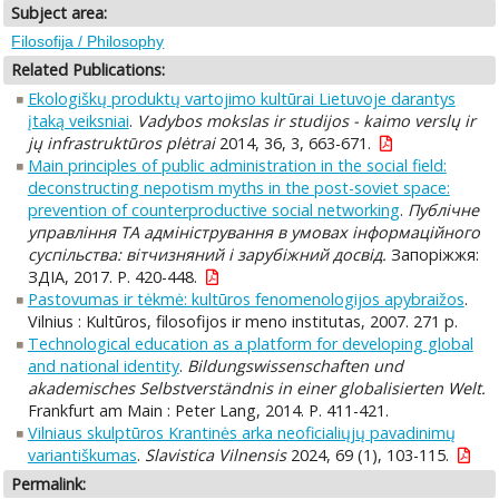
Subject area:
Filosofija / Philosophy
Related Publications:
Ekologiškų produktų vartojimo kultūrai Lietuvoje darantys
įtaką veiksniai
.
Vadybos mokslas ir studijos - kaimo verslų ir
jų infrastruktūros plėtrai
2014, 36, 3, 663-671.
Main principles of public administration in the social field:
deconstructing nepotism myths in the post-soviet space:
prevention of counterproductive social networking
.
Публiчне
управлiння ТА адмiнiстрування в умовах iнформацiйного
суспiльства: вiтчизняний i зарубiжний досвiд.
Запоріжжя:
ЗДІА, 2017. P. 420-448.
Pastovumas ir tėkmė: kultūros fenomenologijos apybraižos
.
Vilnius : Kultūros, filosofijos ir meno institutas, 2007. 271 p.
Technological education as a platform for developing global
and national identity
.
Bildungswissenschaften und
akademisches Selbstverständnis in einer globalisierten Welt.
Frankfurt am Main : Peter Lang, 2014. P. 411-421.
Vilniaus skulptūros Krantinės arka neoficialiųjų pavadinimų
variantiškumas
.
Slavistica Vilnensis
2024, 69 (1), 103-115.
Permalink: