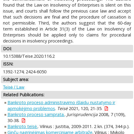
found that the Law on Insolvency of Enterprises is silent on this
issue, and courts shall follow the previous case law and accept
that such decisions are final and the procedure of cassation is
not permissible. Third, the authors suggest that the 60-day
term established in Article 31(3) of the Law on Insolvency of
Enterprises should be applied only to claims for procedural
decisions in insolvency proceedings.
DOI:
10.15388/Teise.2020.116.2
ISSN:
1392-1274; 2424-6050
Subject area:
Teisė / Law
Related Publications:
Bankroto proceso administravimo išlaidų nustatymo ir
apmokėjimo problemos
.
Teisė
2021, 120, 21-35.
Bankroto proceso samprata.
.
Jurisprudencija
2008, 7 (109),
30-38.
Bankroto teisė.
. Vilnius : Justitia, 2009-2011. 2 kn. (374, 344 p.).
Ginčų nagrinėjimas komerciniame arbitraže
. Vilnius : Mykolo