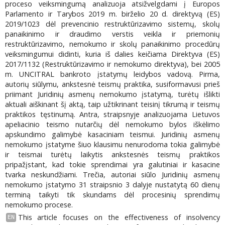
proceso veiksmingumą analizuoja atsižvelgdami į Europos
Parlamento ir Tarybos 2019 m. birželio 20 d. direktyvą (ES)
2019/1023 dėl prevencinio restruktūrizavimo sistemų, skolų
panaikinimo ir draudimo verstis veikla ir priemonių
restruktūrizavimo, nemokumo ir skolų panaikinimo procedūrų
veiksmingumui didinti, kuria iš dalies keičiama Direktyva (ES)
2017/1132 (Restruktūrizavimo ir nemokumo direktyva), bei 2005
m. UNCITRAL bankroto įstatymų leidybos vadovą. Pirma,
autorių siūlymu, ankstesnė teismų praktika, susiformavusi prieš
priimant Juridinių asmenų nemokumo įstatymą, turėtų išlikti
aktuali aiškinant šį aktą, taip užtikrinant teisinį tikrumą ir teismų
praktikos tęstinumą. Antra, straipsnyje analizuojama Lietuvos
apeliacinio teismo nutarčių dėl nemokumo bylos iškėlimo
apskundimo galimybė kasaciniam teismui. Juridinių asmenų
nemokumo įstatyme šiuo klausimu nenurodoma tokia galimybė
ir teismai turėtų laikytis ankstesnės teismų praktikos
pripažįstant, kad tokie sprendimai yra galutiniai ir kasacine
tvarka neskundžiami. Trečia, autoriai siūlo Juridinių asmenų
nemokumo įstatymo 31 straipsnio 3 dalyje nustatytą 60 dienų
terminą taikyti tik skundams dėl procesinių sprendimų
nemokumo procese.
This article focuses on the effectiveness of insolvency
EN