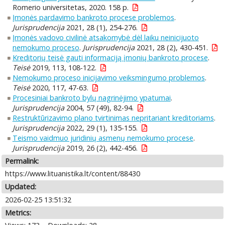
Romerio universitetas, 2020. 158 p.
Įmonės pardavimo bankroto procese problemos
.
Jurisprudencija
2021, 28 (1), 254-276.
Įmonės vadovo civilinė atsakomybė dėl laiku neinicijuoto
nemokumo proceso
.
Jurisprudencija
2021, 28 (2), 430-451.
Kreditorių teisė gauti informaciją įmonių bankroto procese
.
Teisė
2019, 113, 108-122.
Nemokumo proceso inicijavimo veiksmingumo problemos
.
Teisė
2020, 117, 47-63.
Procesiniai bankroto bylų nagrinėjimo ypatumai
.
Jurisprudencija
2004, 57 (49), 82-94.
Restruktūrizavimo plano tvirtinimas nepritariant kreditoriams
.
Jurisprudencija
2022, 29 (1), 135-155.
Teismo vaidmuo juridinių asmenų nemokumo procese
.
Jurisprudencija
2019, 26 (2), 442-456.
Permalink:
https://www.lituanistika.lt/content/88430
Updated:
2026-02-25 13:51:32
Metrics: