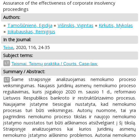
Assurance of the effectiveness of corporate insolvency
proceedings
Authors:
Tamošiūnienė, Egidija
Višinskis, Vigintas
Kirkutis, Mykolas
Jokubauskas, Remigijus
In the Journal:
, 2020, 116, 24-35
Teisė
Subject terms:
LT
Teismai. Teismų praktika / Courts. Case-law.
Summary / Abstract:
Šiame straipsnyje analizuojamas nemokumo proceso
LT
veiksmingumas. Naujasis Juridinių asmenų nemokumo proceso
reguliavimas, kuris įsigaliojo 2020 m. sausio 1 d., reformavo
Lietuvos Respublikos bankroto ir restruktūrizavimo procesus.
Naujajame įstatyme tiesiogiai nustatyta, kad nemokumo
procesas turi būti veiksmingas. Autorių nuomone, tai yra
pagrindinis nemokumo proceso tikslas ir naujojo nemokumo
įstatymo nuostatos turi būti aiškinamos atsižvelgiant į šį tikslą.
Straipsnyje analizuojamos kai kurios Juridinių asmenų
nemokumo įstatymo aiškinimo problemos. Autoriai nemokumo