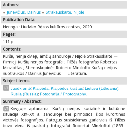
Authors:
Junevičius, Dainius
Strakauskaitė, Nijolė
Publication Data:
Neringa : Liudviko Rėzos kultūros centras, 2020.
Pages:
111 p
Contents:
Kuršių nerija dviejų amžių sandūroje / Nijolė Strakauskaitė —
Pirmieji Kuršių nerijos fotografai ; Tilžės fotografas Robertas
Minzloffas ; Stereoskopinės Roberto Minzloffo Kuršių nerijos
nuotraukos / Dainius Junevičius — Literatūra.
Subject terms:
;
;
;
LT
Juodkrantė
Klaipėda. Klaipėdos kraštas
Lietuva (Lithuania)
;
Rusija (Russia)
Fotografija / Photography.
Summary / Abstract:
Knygoje aptariama Kuršių nerijos socialinė ir kultūrinė
LT
situacija XIX–XX a. sandūroje bei pirmosios šios kurortinės
vietovės fotografijos. Patogus susisiekimas garlaiviais iš Tilžės
buvo viena iš paskatų fotografui Robertui Minzloffui (1855–