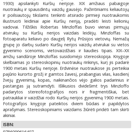
1930) apsilankyti Kuršių nerijoje. XIX amžiaus pabaigoje
nuotraukų ir spausdintų vaizdų gausėjo. Pažintiniams keliautojų
ir poilsiautojų tikslams tenkinti atsirado pirmieji nuotraukomis
iliustruoti leidiniai apie Kuršių neriją, pradėti leisti kelionių
vadovai. Tilžiškis Robertas Minzloffas buvo vienas pirmųjų
atvirukų su Kuršių nerijos vaizdais leidėjų. Minzloffas su
fotoaparatu keliavo po daugelį Rytų Prūsijos vietovių. Nemažą
grupę jo darbų sudaro Kuršių nerijos vaizdų atvirukai su vietos
gyvenimo scenomis, vietovaizdžiais ir liaudies tipais. XIX–XX
amžių sandūroje Minzloffas susidomėjo stereoskopija. Knygoje
skelbiamas jo stereoskopinių nuotraukų rinkinys, kurį jis padarė
1900 metais Kuršių nerijoje. Erdvinėse nuotraukose jis perteikia
pajūrio kurorto grožį ir gamtos žavesį, prabangias vilas, kasdienį
žvejų gyvenimą, kopas, naikinančios vėjo galios padarinius ir
pastangas ją sutramdyti. Išlikusios dvidešimt trys Minzloffo
padarytos stereofotografijos nors ir fragmentiškai, bet
patraukliai ir vaizdžiai rodo Kuršių nerijos gyvenimą 1900 metais.
Fotografijos knygoje pateiktos dviem būdais ir papildytos
aprašymais. Stereoskopiniams vaizdams žiūrėti pridėti tam skirti
akiniai.
ISBN:
9786099616407