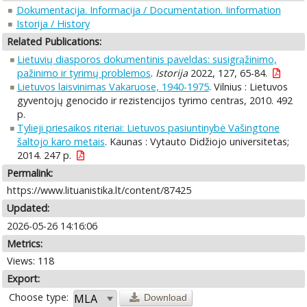
Dokumentacija. Informacija / Documentation. Iinformation
Istorija / History
Related Publications:
Lietuvių diasporos dokumentinis paveldas: susigrąžinimo,
pažinimo ir tyrimų problemos
.
Istorija
2022, 127, 65-84.
Lietuvos laisvinimas Vakaruose, 1940-1975
. Vilnius : Lietuvos
gyventojų genocido ir rezistencijos tyrimo centras, 2010. 492
p.
Tylieji priesaikos riteriai: Lietuvos pasiuntinybė Vašingtone
šaltojo karo metais
. Kaunas : Vytauto Didžiojo universitetas;
2014. 247 p.
Permalink:
https://www.lituanistika.lt/content/87425
Updated:
2026-05-26 14:16:06
Metrics:
Views: 118
Export:
Choose type:
Download