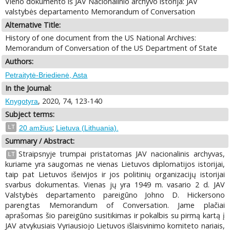
Vieno dokumento iš JAV Nacionalinio archyvo istorija: JAV
valstybės departamento Memorandum of Conversation
Alternative Title:
History of one document from the US National Archives:
Memorandum of Conversation of the US Department of State
Authors:
Petraitytė-Briedienė, Asta
In the Journal:
, 2020, 74, 123-140
Knygotyra
Subject terms:
;
LT
20 amžius
Lietuva (Lithuania).
Summary / Abstract:
Straipsnyje trumpai pristatomas JAV nacionalinis archyvas,
LT
kuriame yra saugomas ne vienas Lietuvos diplomatijos istorijai,
taip pat Lietuvos išeivijos ir jos politinių organizacijų istorijai
svarbus dokumentas. Vienas jų yra 1949 m. vasario 2 d. JAV
Valstybės departamento pareigūno Johno D. Hickersono
parengtas Memorandum of Conversation. Jame plačiai
aprašomas šio pareigūno susitikimas ir pokalbis su pirmą kartą į
JAV atvykusiais Vyriausiojo Lietuvos išlaisvinimo komiteto nariais,