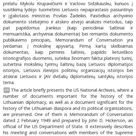
prelatu Mykolu Krupavičiumi ir Vaclovu Sidzikausku, kuriuos į
susitikimą lydėjo tuometinis Lietuvos nepaprastasis pasiuntinys
ir įgaliotasis ministras Povilas Žadeikis. Pasitelkus archyvinio
dokumento stebėjimo ir atskiro atvejo analizės metodus, taip
pat papildomus įrankius (kaip periodiniai šaltiniai ir
memuaristika, archyviniai dokumentai) bei remiantis dokumento
publikavimo principais, Memorandum of Conversation yra
įvedamas į mokslinę apyvartą. Pirmą kartą skelbiamas
dokumentas, kaip pirminis šaltinis, papildo lietuviškos
istoriografijos duomenis, suteikia žinomam faktui platesnį turinį,
sutvirtina mokslinių tyrimų šaltinių bazę Lietuvos diplomatijos
istorijos, Lietuvos išeivijos politinių organizacijų istorijos bei
atskirai Lietuvos ir JAV dvišalių diplomatinių santykių istorijos
tema.
The article briefly presents the US National Archives, where a
EN
number of documents important for the history of the
Lithuanian diplomacy, as well as a document significant for the
history of the Lithuanian diaspora and its political organizations,
are preserved. One of them is Memorandum of Conversation
dated 2 February 1949 and prepared by John D. Hickerson, an
official of the US Department of State. It extensively describes
his meeting and conversations with members of the Supreme