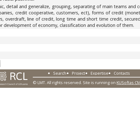
ic, detail and generalize, grouping, separating of main teams and
panies, credit cooperative, customers, ect), forms of credit (monet
vs, overdraft, line of credit, long time and short time credit, secu
 for development of economy, classification and evolution of them.
3
Search
Project
Expertise
Contacts
© LMT. All rights reserved.
Site is running on
KUSoftas C