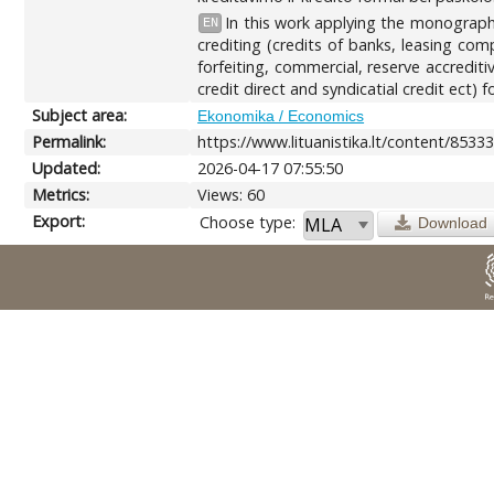
In this work applying the monograph
EN
crediting (credits of banks, leasing com
forfeiting, commercial, reserve accrediti
credit direct and syndicatial credit ect)
Subject area:
Ekonomika / Economics
Permalink:
https://www.lituanistika.lt/content/8533
Updated:
2026-04-17 07:55:50
Metrics:
Views: 60
Export:
Choose type:
Download