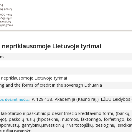
s nepriklausomoje Lietuvoje tyrimai
ons
s nepriklausomoje Lietuvoje tyrimai
ing and the forms of credit in the sovereign Lithuania
. P. 129-138.. Akademija (Kauno raj.): LŽŪU Leidybos
os dešimtmečiai
laikotarpio ir paskutiniojo dešimtmečio kreditavimo formų (bankų, 
liojo), paskolų rūsių (hipotekinių, nuomos, faktoringo, forfeitingo, 
apdraustų, gamybinių,investicinių ir vartotojiškų, tiesioginių, sindikati
rūšiai pasirinkti.