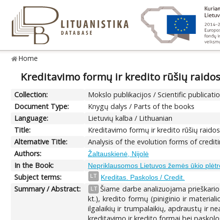
Home
Kreditavimo formų ir kredito rūšių raido
Collection:
Mokslo publikacijos / Scientific publicati
Document Type:
Knygų dalys / Parts of the books
Language:
Lietuvių kalba / Lithuanian
Title:
Kreditavimo formų ir kredito rūšių raido
Alternative Title:
Analysis of the evolution forms of credit
Authors:
Žaltauskienė, Nijolė
In the Book:
Nepriklausomos Lietuvos žemės ūkio plėtr
Subject terms:
LT
Kreditas. Paskolos / Credit.
Summary / Abstract:
Šiame darbe analizuojama prieškario 
LT
kt.), kredito formų (piniginio ir materia
ilgalaikių ir trumpalaikių, apdraustų ir ne
kreditavimo ir kredito formai bei paskolos 