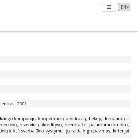
 centras, 2001
lizingo kompanijų, kooperatinių bendrovių, tiekėjų, lombardų ir
komercinių, rezervinių akredityvų, overdrafto, palankumo kredito,
nių ir kt.) svarba ūkio vystymui, jų raida ir grupavimas, kriterijai