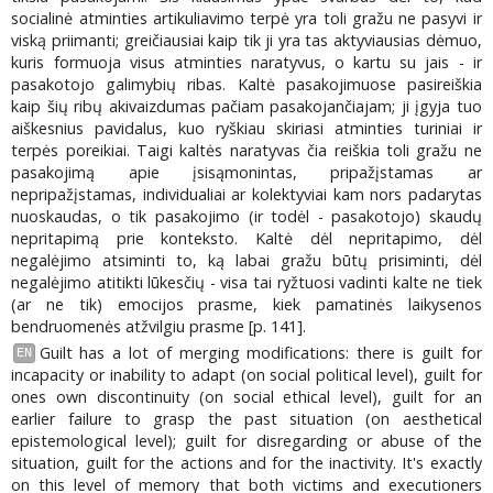
socialinė atminties artikuliavimo terpė yra toli gražu ne pasyvi ir
viską priimanti; greičiausiai kaip tik ji yra tas aktyviausias dėmuo,
kuris formuoja visus atminties naratyvus, o kartu su jais - ir
pasakotojo galimybių ribas. Kaltė pasakojimuose pasireiškia
kaip šių ribų akivaizdumas pačiam pasakojančiajam; ji įgyja tuo
aiškesnius pavidalus, kuo ryškiau skiriasi atminties turiniai ir
terpės poreikiai. Taigi kaltės naratyvas čia reiškia toli gražu ne
pasakojimą apie įsisąmonintas, pripažįstamas ar
nepripažįstamas, individualiai ar kolektyviai kam nors padarytas
nuoskaudas, o tik pasakojimo (ir todėl - pasakotojo) skaudų
nepritapimą prie konteksto. Kaltė dėl nepritapimo, dėl
negalėjimo atsiminti to, ką labai gražu būtų prisiminti, dėl
negalėjimo atitikti lūkesčių - visa tai ryžtuosi vadinti kalte ne tiek
(ar ne tik) emocijos prasme, kiek pamatinės laikysenos
bendruomenės atžvilgiu prasme [p. 141].
Guilt has a lot of merging modifications: there is guilt for
EN
incapacity or inability to adapt (on social political level), guilt for
ones own discontinuity (on social ethical level), guilt for an
earlier failure to grasp the past situation (on aesthetical
epistemological level); guilt for disregarding or abuse of the
situation, guilt for the actions and for the inactivity. It's exactly
on this level of memory that both victims and executioners