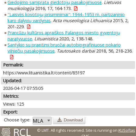
Giedojimo samprata giedotojų pasakojimuose
.
Lietuvos
muzikologija
2016, 17, 164-173.
"Laisvės kovotojų prisiminimai": 1944–1953 m. partizaninio
karo dalyvių vardynas
.
Acta museologica Lithuanica
2015, 2,
201-229.
Prancūzų kultūros apraiškos Palangos miesto gyventojų
naratyvuose
.
Lituanistica
2020, 2, 138-148.
Santykio su praeitimi bruožai autobiografiniuose pokario
vilniečių pasakojimuose
.
Tautosakos darbai
2018, 56, 218-236.
Permalink:
https://www.lituanistika.lt/content/85197
Updated:
2026-04-17 07:55:05
Metrics:
Views: 125
Export:
Choose type:
Download
© LMT. All rights reserved.
Site is running on
KUSoftas
CMS
.