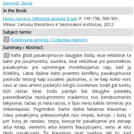
Jonutytė, Jurga
In the Book:
. P. 141-158, 500-501..
Homo narrans: folklorinė atmintis iš arti
Vilnius: Lietuvių literatūros ir tautosakos institutas, 2012
Subject terms:
LT
Kolektyvinė atmintis / Collective memory.
Summary / Abstract:
Kaltė glūdi pasakojimuose daugybe būdų; visai nebūtinai ta
LT
kaltė yra įsisąmoninta, suvokta, visai nebūtinai jos persmelktas
pasakojimas yra sąmoningai modeliuojamas taip, kad ją
išreikštų. Labai dažnai kaltė praeities konfliktų pasakojimuose
pasirodo tiesiog kaip socialinis jautrumas, o ne kaip kokio nors
savo ar savo artimo padaryto blogio suvokimas; todėl gal turėtų
būti rastas kitas žodis įvardyti šiai daugybe pavidalų
pasireiškiančiai neįsisąmoninto traukimosi nuo bendruomenės
laikysenai, tačiau jis nėra rastas, ir šiuo metu kaltės terminas yra
tinkamiausias. Pagrindinis šiame darbe keliamas klausimas -
tokių pasakojimų priklausomybė nuo terpės, kurioje, į kurią ir
per kurią jie randasi, terpę, kurioje'tie pasakojimai yra vienaip
arba kitaip, vieniems arba kitiems klausytojams, vienu ar kitu
tikslu pasakojami. Šis klausimas ypač svarbus dėl to, kad