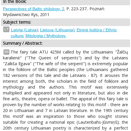
In the Book:
. P. 223-237.. Poznań:
Perspectives of Baltic philology. 2
Wydawnictwo Rys, 2011
Subject terms:
;
;
LT
Latvija (Latvia)
Lietuva (Lithuania)
Etninė kultūra / Ethnic
;
culture
Mitologija / Mythology.
Summary / Abstract:
The fairy tale ATU 425M called by the Lithuanians "Žalčių
EN
karalienė" ("The Queen of serpents") and by the Latvians
"Zalkša līgava" ("The wife of the serpent") is extremely popular
in the folklore of the Baltic peoples (the Lithuanians gathered
182 versions of this tale and die Latvians - 87). It arouses the
interest among both, the scholars in the field of folklore and
mythology and the authors. This motif was extensively
multiplied and appeared not only in literature, but also in die
fine arts, theatre, opera or ballet. The appeal of this fairy tale is
proven by the number of works relating to this motif - there are
20 in Lithuanian and 7 in Latvian literature. In the 19th century
this motif was an inspiration to those who sought stories
suitable for creating a national epic (Lautenbahs-Jūsmiņš); the
20th century Lithuanian poetry is characterized by a perfect