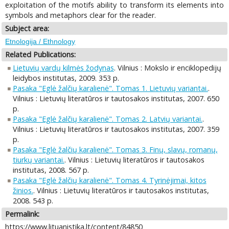
exploitation of the motifs ability to transform its elements into
symbols and metaphors clear for the reader.
Subject area:
Etnologija / Ethnology
Related Publications:
Lietuvių vardų kilmės žodynas
. Vilnius : Mokslo ir enciklopedijų
leidybos institutas, 2009. 353 p.
Pasaka "Eglė žalčių karalienė". Tomas 1. Lietuvių variantai.
.
Vilnius : Lietuvių literatūros ir tautosakos institutas, 2007. 650
p.
Pasaka "Eglė žalčių karalienė". Tomas 2. Latvių variantai.
.
Vilnius : Lietuvių literatūros ir tautosakos institutas, 2007. 359
p.
Pasaka "Eglė žalčių karalienė". Tomas 3. Finų, slavų, romanų,
tiurkų variantai.
. Vilnius : Lietuvių literatūros ir tautosakos
institutas, 2008. 567 p.
Pasaka "Eglė žalčių karalienė". Tomas 4. Tyrinėjimai, kitos
žinios.
. Vilnius : Lietuvių literatūros ir tautosakos institutas,
2008. 543 p.
Permalink:
https://www.lituanistika.lt/content/84850