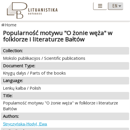
Home
Popularność motywu "O żonie węża" w
folklorze i literaturze Bałtów
Collection:
Mokslo publikacijos / Scientific publications
Document Type:
Knygų dalys / Parts of the books
Language:
Lenkų kalba / Polish
Title:
Popularność motywu "O żonie węża" w folklorze i literaturze
Bałtów
Authors:
Stryczyńska-Hodyl, Ewa