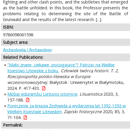
fighting and other clash points, and the subtleties that emerged
as the battle unfolded. In this book, the Professor presents the
problems relating to determining the site of the Battle of
Grunwald and the results of the latest research. [...].
ISBN:
9786098061598
Subject area:
Archeologija / Archaeology
Related Publications:
"Mało znane, ciekawe, pociągające"? Patrząc na Wielkie
Księstwo Litewskie z boku.
.
Człowiek twórcą historii. T. 2,
Rzeczpospolita polsko-litewska w Europie
wczesnonowożytnej.
Białystok : Uniwersytet w Białymstoku,
2024. P. 417-433.
Mūšiai viduramžių Lietuvos istorijoje
.
Lituanistica
2020, 3,
157-188.
Poręczenie za kniazia Żedywida a wydarzenia lat 1392-1393 w
Wielkim Księstwie Litewskim
.
Zapiski historyczne
2020, 85, 3,
71-104.
Permalink: