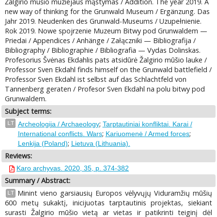
Žalgirio mūšio muziejaus mąstymas / Addition. The year 2019. A
new way of thinking for the Grunwald Museum / Ergänzung. Das
Jahr 2019. Neudenken des Grunwald-Museums / Uzupełnienie.
Rok 2019. Nowe spojrzenie Muzeum Bitwy pod Grunwaldem —
Priedai / Appendices / Anhänge / Załączniki — Bibliografija /
Bibliography / Bibliographie / Bibliografia — Vydas Dolinskas.
Profesorius Švėnas Ekdahlis pats atsidūrė Žalgirio mūšio lauke /
Professor Sven Ekdahl finds himself on the Grunwald battlefield /
Professor Sven Ekdahl ist selbst auf das Schlachtfeld von
Tannenberg geraten / Profesor Sven Ekdahl na polu bitwy pod
Grunwaldem.
Subject terms:
;
LT
Archeologija / Archaeology
Tarptautiniai konfliktai. Karai /
;
;
International conflicts. Wars
Kariuomenė / Armed forces
;
Lenkija (Poland)
Lietuva (Lithuania).
Reviews:
Karo archyvas. 2020, 35, p. 374-382
Summary / Abstract:
Minint vieno garsiausių Europos vėlyvųjų Viduramžių mūšių
LT
600 metų sukaktį, inicijuotas tarptautinis projektas, siekiant
surasti Žalgirio mūšio vietą ar vietas ir patikrinti teiginį dėl