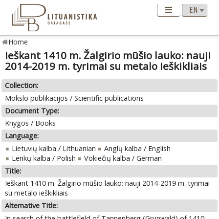
Home
Ieškant 1410 m. Žalgirio mūšio lauko: nauji
2014-2019 m. tyrimai su metalo ieškikliais
Collection:
Mokslo publikacijos / Scientific publications
Document Type:
Knygos / Books
Language:
Lietuvių kalba / Lithuanian
Anglų kalba / English
Lenkų kalba / Polish
Vokiečių kalba / German
Title:
Ieškant 1410 m. Žalgirio mūšio lauko: nauji 2014-2019 m. tyrimai
su metalo ieškikliais
Alternative Title:
In search of the battlefield of Tannenberg (Grunwald) of 1410: