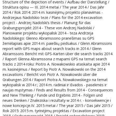
Structure of the depiction of events / Aufbau der Darstellung /
Struktura opisu — III. 2014 metai / The year 2014 / Das Jahr
2014 / Rok 2014: 2014 m. kasinėjimų projekto planavimas -
Andrzejaus Nadolskio tezė / Plans for the 2014 excavation
project - Andrzej Nadolski’s thesis / Planung für das
Grabungsprojekt 2014 - These von Andrzej Nadolski /
Planowanie projektu wykopalisk 2014 - teza Andrzeja
Nadolskiego: Glenno Abramssono pranešimas su GPS
žemėlapiais apie 2014 m. paieškų pėdsakus / Glenn Abramssons
report with GPS maps about search tracks in 2014 / Glenn
Abramssons Bericht mit GPS-Karten über die search tracks 2014
/ Raport Glenna Abramssona z mapami GPS na temat search
tracks z 2014 roku: Piotro A. Nowakowskio ataskaita apie 2014
m. kasinėjimus / Report by Piotr A. Nowakowski on the 2014
excavations / Bericht von Piotr A. Nowakowski über die
Grabungen 2014 / Raport Piotra A. Nowakowskiego na temat
wykopalisk w 2014 r.; 2014 m. radiniai ir išvados - pasekmės ir
naujas mąstymas / Finds and Results from 2014 - Consequences
and New Thinking / Funde und Ergebnis 2014 - Folgen und
neues Denken / Znaleziska i rezultaty w 2014 r. - konsekwencje i
nowe koncepcje.IV. 2015 metai / The year 2015 / Das Jahr 2015 /
Rok 2015: 2015 m. tyrinėjimų projektas / Excavation project
2015 / Grabungsprojekt 2015 / Projekt wykopaliskowy 2015;