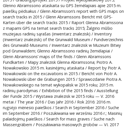
Glenno Abramssono ataskaita su GPS žemėlapiais apie 2015 m.
paieškų pėdsakus / Glenn Abramsson’s report with GPS maps on
search tracks in 2015 / Glenn Abramssons Bericht mit GPS-
Karten über die search tracks 2015 / Raport Glenna Abramssona
z mapami GPS na temat search tracks 2015; Žalgirio mūšio
muziejaus radinių sąrašas (inwentarz znalezisk) / Inventory
(Inwentarz znalezisk) of the Grunwald Museum / Fundverzeichnis
des Grunwald-Museums / Inwentarz znalezisk w Muzeum Bitwy
pod Grunwaldem; Glenno Abramssono radinių žemėlapiai /
Glenn Abramssons’ maps of the finds / Glenn Abramssons
Fundkarten / Mapy znalezisk Glenna Abramssona; Piotro A.
Nowakowskio 2015 m. kasinėjimų ataskaita / Report by Piotr A.
Nowakowski on the excavations in 2015 / Bericht von Piotr A.
Nowakowski über die Grabungen 2015 / Sprawozdanie Piotra A.
Nowakowskiego na temat wykopalisk w 2015 roku; 2015 m.
radinių parodymas / Exhibition of the 2015 finds / Ausstellung
der Funde 2015 / Wystawa znalezisk w 2015 roku — V. 2016
metai / The year 2016 / Das Jahr 2016 / Rok 2016: 2016 m.
rugsėjo mėnesio paieškos / Search in September 2016 / Suche
im September 2016 / Poszukiwania we wrześniu 2016 r.; Masinių
palaidojimų paieškos / Search for mass graves / Suche nach
Massengräbern / Poszukiwania masowych grobów — VI. 2017