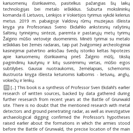
kariuomenių išsirikiavimo, pasitelkus pažangias šių laikų
technologijas bei metalo ieškiklius. Suburta mokslininkų
komanda iš Lietuvos, Lenkijos ir Vokietijos tyrimus vykdė kelerius
metus. 2019 m. pabaigoje Valdovų rūmų muziejaus išleista
knyga yra Profesoriaus Sveno Ekdahlio ankstesnių rašytinių
šaltinių tyrinėjimų sintezė, paremta ir pastarųjų metų tyrimų
Žalgirio mūšio vietovėje duomenimis. Minėti tyrimai su metalo
ieškikliais bei žemės radarais, taip pat žvalgomieji archeologiniai
kasinėjimai patvirtino anksčiau švedų istoriko keltas hipotezes
apie kariuomenių išsirikiavimą prieš Žalgirio mūšį, tikslią
pagrindinių kautynių ir kitų susirėmimų vietas, mūšio eigos
subtilybes. Gausiai nuotraukomis, žemėlapiais, schemomis
iliustruota knyga išleista keturiomis kalbomis - lietuvių, anglų,
vokiečių ir lenkų.
[...] This book is a synthesis of Professor Sven Ekdahl’s earlier
EN
research of written sources, backed by data gathered during
further resesarch from recent years at the Battle of Grunwald
site. There is no doubt that the mentioned research with metal
detectors and ground penetrating radar, as well as investigative
archaeological digging confirmed the Professor’s hypotheses
raised earlier about the formations in which the armies stood
before the Battle of Grunwald, the precise location of the main