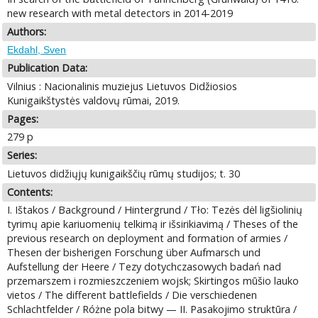
new research with metal detectors in 2014-2019
Authors:
Ekdahl, Sven
Publication Data:
Vilnius : Nacionalinis muziejus Lietuvos Didžiosios
Kunigaikštystės valdovų rūmai, 2019.
Pages:
279 p
Series:
Lietuvos didžiųjų kunigaikščių rūmų studijos; t. 30
Contents:
I. Ištakos / Background / Hintergrund / Tło: Tezės dėl ligšiolinių
tyrimų apie kariuomenių telkimą ir išsirikiavimą / Theses of the
previous research on deployment and formation of armies /
Thesen der bisherigen Forschung über Aufmarsch und
Aufstellung der Heere / Tezy dotychczasowych badań nad
przemarszem i rozmieszczeniem wojsk; Skirtingos mūšio lauko
vietos / The different battlefields / Die verschiedenen
Schlachtfelder / Różne pola bitwy — II. Pasakojimo struktūra /