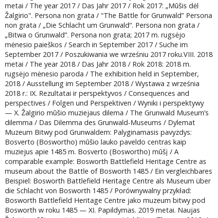
metai / The year 2017 / Das Jahr 2017 / Rok 2017: „Mūšis dėl
Žalgirio". Persona non grata / "The Battle for Grunwald” Persona
non grata / „Die Schlacht um Grunwald“. Persona non grata /
„Bitwa o Grunwald”. Persona non grata; 2017 m. rugsėjo
mėnesio paieškos / Search in September 2017 / Suche im
September 2017 / Poszukiwania we wrześniu 2017 roku.VIII. 2018
metai / The year 2018 / Das Jahr 2018 / Rok 2018: 2018 m.
rugsėjo mėnesio paroda / The exhibition held in September,
2018 / Ausstellung im September 2018 / Wystawa z września
2018 r.: IX. Rezultatai ir perspektyvos / Consequences and
perspectives / Folgen und Perspektiven / Wyniki i perspektywy
— X. Žalgirio mūšio muziejaus dilema / The Grunwald Museum’s
dilemma / Das Dilemma des Grunwald-Museums / Dylemat
Muzeum Bitwy pod Grunwaldem: Palyginamasis pavyzdys:
Bosverto (Boswortho) mūšio lauko paveldo centras kaip
muziejus apie 1485 m. Bosverto (Boswortho) mūšį / A
comparable example: Bosworth Battlefield Heritage Centre as
museum about the Battle of Bosworth 1485 / Ein vergleichbares
Beispiel: Bosworth Battlefield Heritage Centre als Museum über
die Schlacht von Bosworth 1485 / Porównywalny przykład:
Bosworth Battlefield Heritage Centre jako muzeum bitwy pod
Bosworth w roku 1485 — XI. Papildymas. 2019 metai. Naujas