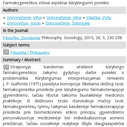
Farmakogenetikos etiniai aspektai: kūrybingumo poreikis
Authors:
Grincevičienė, Vilija
Grincevičienė, Vilija
Valatka, Vytis
Grincevičius, Jonas
Grincevičienė, Švitrigailė
In the Journal:
Philosophy. Sociology, 2015, 26, 3, 230-238
Filosofija. Sociologija
Subject terms:
LT
Filosofija / Philosophy.
Summary / Abstract:
Straipsnyje bandomas atskleisti kūrybingo
LT
farmakogenetikos taikymo gydytojo darbe poreikis ir
problematika. Kūrybingumas interpretuojamas remiantis
J. P. Guilfordo (1971) pasiūlyta koncepcija. Iškeliama didžioji tezė:
farmakogenetika prisideda prie kūrybingumo farmakoterapijoje
įgyvendinimo, tačiau ribotai taikoma šiuolaikinėje medicinos
praktikoje. Iš didžiosios tezės išsirutulioja mažoji tezė:
farmakogenetinių tyrimų taikymas kasdienėje farmakoterapijoje
prisideda prie biomedicininės etikos principų įgyvendinimo
personalizuotoje medicininėje bei individualizuotoje asmens
priežiūroje, tačiau socialinėje realybėje iškyla daugiaaspekčiai