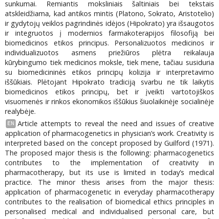
sunkumai. Remiantis moksliniais šaltiniais bei tekstais
atskleidžiama, kad antikos mintis (Platono, Sokrato, Aristotelio)
ir gydytojų veiklos pagrindinės idėjos (Hipokrato) yra išsaugotos
ir integruotos į modernios farmakoterapijos filosofiją bei
biomedicinos etikos principus. Personalizuotos medicinos ir
individualizuotos asmens priežiūros plėtra reikalauja
kūrybingumo tiek medicinos moksle, tiek mene, tačiau susiduria
su biomedicininės etikos principų kolizija ir interpretavimo
iššūkiais. Plėtojant Hipokrato tradiciją svarbu ne tik laikytis
biomedicinos etikos principų, bet ir įveikti vartotojiškos
visuomenės ir rinkos ekonomikos iššūkius šiuolaikinėje socialinėje
realybėje.
Article attempts to reveal the need and issues of creative
EN
application of pharmacogenetics in physician’s work. Creativity is
interpreted based on the concept proposed by Guilford (1971).
The proposed major thesis is the following: pharmacogenetics
contributes to the implementation of creativity in
pharmacotherapy, but its use is limited in today’s medical
practice. The minor thesis arises from the major thesis:
application of pharmacogenetic in everyday pharmacotherapy
contributes to the realisation of biomedical ethics principles in
personalised medical and individualised personal care, but