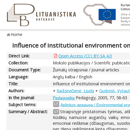
Home
Influence of institutional environment on
Direct Link:
Open Access (CC) BY-SA 4.0
Collection:
Mokslo publikacijos / Scientific publicati
Document Type:
Žurnalų straipsniai / Journal articles
Language:
Anglų kalba / English
Title:
Influence of institutional environment o
Authors:
Radzevičienė, Liuda
Gudonis, Vytau
In the Journal:
Pedagogy, 2005, 77, 58-63
Pedagogika
Subject terms:
LT
Aplinkos apsauga / Environmental pro
Summary / Abstract:
Straipsnyje pristatomas tyrimas, atli
LT
Kūdikių namuose augančių vaikų emoci
emociniai reiškiniai (džiaugsmas, susid
per dieną reikšmingai kinta džiaugsmo,