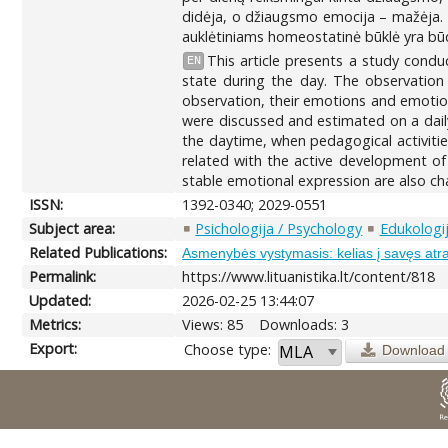
didėja, o džiaugsmo emocija – mažėja. T
auklėtiniams homeostatinė būklė yra būdi
This article presents a study condu
EN
state during the day. The observation
observation, their emotions and emotion
were discussed and estimated on a daily
the daytime, when pedagogical activitie
related with the active development of 
stable emotional expression are also cha
ISSN:
1392-0340; 2029-0551
Subject area:
Psichologija / Psychology
Edukologij
Related Publications:
Asmenybės vystymasis: kelias į savęs atr
Permalink:
https://www.lituanistika.lt/content/818
Updated:
2026-02-25 13:44:07
Metrics:
Views: 85
Downloads: 3
Export:
Choose type:
Download