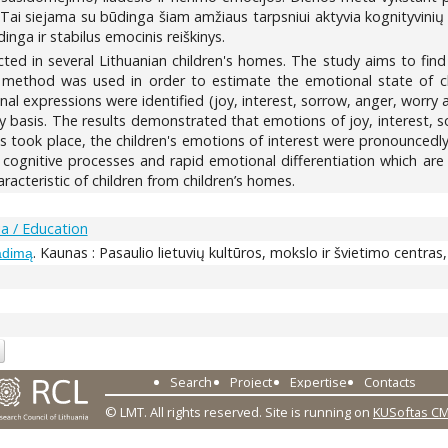
ai siejama su būdinga šiam amžiaus tarpsniui aktyvia kognityvinių 
nga ir stabilus emocinis reiškinys.
cted in several Lithuanian children's homes. The study aims to find
 method was used in order to estimate the emotional state of chi
al expressions were identified (joy, interest, sorrow, anger, worry
 basis. The results demonstrated that emotions of joy, interest, s
s took place, the children's emotions of interest were pronouncedly
cognitive processes and rapid emotional differentiation which are 
racteristic of children from children’s homes.
a / Education
. Kaunas : Pasaulio lietuvių kultūros, mokslo ir švietimo centras
adimą
Search
Project
Expertise
Contacts
© LMT. All rights reserved.
Site is running on
KUSoftas C