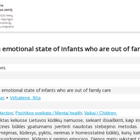
 emotional state of infants who are out of fa
ons
n emotional state of infants who are out of family care
tas
Virbalienė, Rita
;
;
tection
Psichikos sveikata / Mental health
Vaikai / Children.
ktas keliuose Lietuvos kūdikių namuose, siekiant išsiaiškinti, kaip i
nės būklės ypatumams įvertinti naudotas stebėjimo metodas. St
omėjimas, liūdesys, pyktis, nerimas ir homeostatinė būklė), kurių ka
 susidomėjimo, liūdesio ir nerimo emocijos. Dienos metu vykstant p