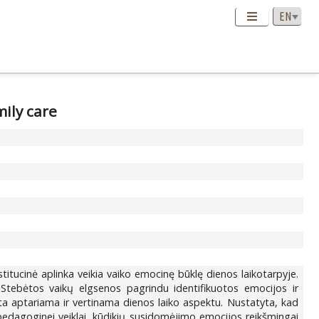
mily care
nstitucinė aplinka veikia vaiko emocinę būklę dienos laikotarpyje.
ebėtos vaikų elgsenos pagrindu identifikuotos emocijos ir
ita aptariama ir vertinama dienos laiko aspektu. Nustatyta, kad
edagoginei veiklai, kūdikių susidomėjimo emocijos reikšmingai