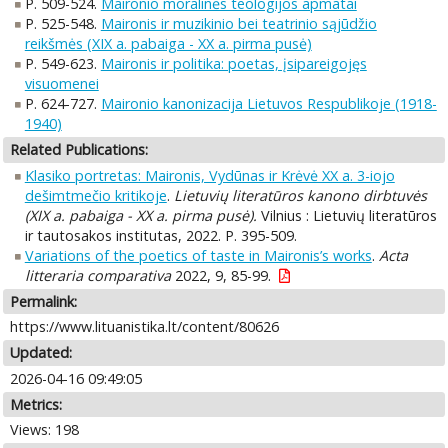
P. 509-524.
Maironio moralinės teologijos apmatai
P. 525-548.
Maironis ir muzikinio bei teatrinio sąjūdžio
reikšmės (XIX a. pabaiga - XX a. pirma pusė)
P. 549-623.
Maironis ir politika: poetas, įsipareigojęs
visuomenei
P. 624-727.
Maironio kanonizacija Lietuvos Respublikoje (1918-
1940)
Related Publications:
Klasiko portretas: Maironis, Vydūnas ir Krėvė XX a. 3-iojo
dešimtmečio kritikoje
.
Lietuvių literatūros kanono dirbtuvės
(XIX a. pabaiga - XX a. pirma pusė).
Vilnius : Lietuvių literatūros
ir tautosakos institutas, 2022. P. 395-509.
Variations of the poetics of taste in Maironis’s works
.
Acta
litteraria comparativa
2022, 9, 85-99.
Permalink:
https://www.lituanistika.lt/content/80626
Updated:
2026-04-16 09:49:05
Metrics:
Views: 198