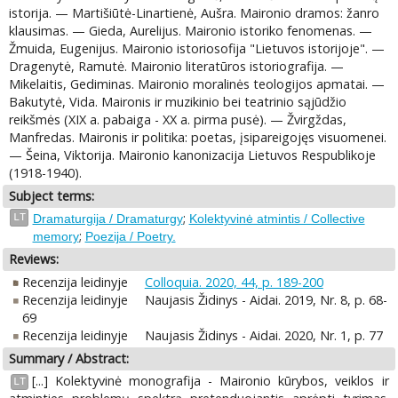
istorija. — Martišiūtė-Linartienė, Aušra. Maironio dramos: žanro
klausimas. — Gieda, Aurelijus. Maironio istoriko fenomenas. —
Žmuida, Eugenijus. Maironio istoriosofija "Lietuvos istorijoje". —
Dragenytė, Ramutė. Maironio literatūros istoriografija. —
Mikelaitis, Gediminas. Maironio moralinės teologijos apmatai. —
Bakutytė, Vida. Maironis ir muzikinio bei teatrinio sąjūdžio
reikšmės (XIX a. pabaiga - XX a. pirma pusė). — Žvirgždas,
Manfredas. Maironis ir politika: poetas, įsipareigojęs visuomenei.
— Šeina, Viktorija. Maironio kanonizacija Lietuvos Respublikoje
(1918-1940).
Subject terms:
;
LT
Dramaturgija / Dramaturgy
Kolektyvinė atmintis / Collective
;
memory
Poezija / Poetry.
Reviews:
Recenzija leidinyje
Colloquia. 2020, 44, p. 189-200
Recenzija leidinyje
Naujasis Židinys - Aidai. 2019, Nr. 8, p. 68-
69
Recenzija leidinyje
Naujasis Židinys - Aidai. 2020, Nr. 1, p. 77
Summary / Abstract:
[...] Kolektyvinė monografija - Maironio kūrybos, veiklos ir
LT