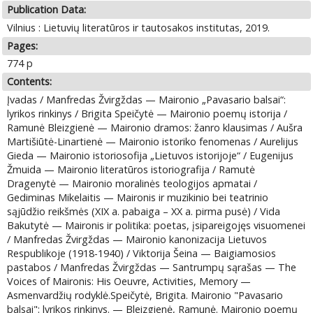
Publication Data:
Vilnius : Lietuvių literatūros ir tautosakos institutas, 2019.
Pages:
774 p
Contents:
Įvadas / Manfredas Žvirgždas — Maironio „Pavasario balsai“:
lyrikos rinkinys / Brigita Speičytė — Maironio poemų istorija /
Ramunė Bleizgienė — Maironio dramos: žanro klausimas / Aušra
Martišiūtė-Linartienė — Maironio istoriko fenomenas / Aurelijus
Gieda — Maironio istoriosofija „Lietuvos istorijoje“ / Eugenijus
Žmuida — Maironio literatūros istoriografija / Ramutė
Dragenytė — Maironio moralinės teologijos apmatai /
Gediminas Mikelaitis — Maironis ir muzikinio bei teatrinio
sąjūdžio reikšmės (XIX a. pabaiga – XX a. pirma pusė) / Vida
Bakutytė — Maironis ir politika: poetas, įsipareigojęs visuomenei
/ Manfredas Žvirgždas — Maironio kanonizacija Lietuvos
Respublikoje (1918-1940) / Viktorija Šeina — Baigiamosios
pastabos / Manfredas Žvirgždas — Santrumpų sąrašas — The
Voices of Maironis: His Oeuvre, Activities, Memory —
Asmenvardžių rodyklė.Speičytė, Brigita. Maironio "Pavasario
balsai": lyrikos rinkinys. — Bleizgienė, Ramunė. Maironio poemų