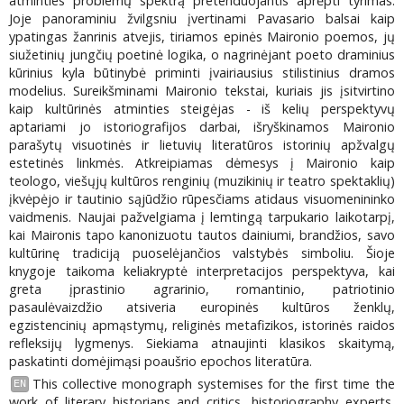
atminties problemų spektrą pretenduojantis aprėpti tyrimas.
Joje panoraminiu žvilgsniu įvertinami Pavasario balsai kaip
ypatingas žanrinis atvejis, tiriamos epinės Maironio poemos, jų
siužetinių jungčių poetinė logika, o nagrinėjant poeto draminius
kūrinius kyla būtinybė priminti įvairiausius stilistinius dramos
modelius. Sureikšminami Maironio tekstai, kuriais jis įsitvirtino
kaip kultūrinės atminties steigėjas - iš kelių perspektyvų
aptariami jo istoriografijos darbai, išryškinamos Maironio
parašytų visuotinės ir lietuvių literatūros istorinių apžvalgų
estetinės linkmės. Atkreipiamas dėmesys į Maironio kaip
teologo, viešųjų kultūros renginių (muzikinių ir teatro spektaklių)
įkvėpėjo ir tautinio sąjūdžio rūpesčiams atidaus visuomenininko
vaidmenis. Naujai pažvelgiama į lemtingą tarpukario laikotarpį,
kai Maironis tapo kanonizuotu tautos dainiumi, brandžios, savo
kultūrinę tradiciją puoselėjančios valstybės simboliu. Šioje
knygoje taikoma keliakryptė interpretacijos perspektyva, kai
greta įprastinio agrarinio, romantinio, patriotinio
pasaulėvaizdžio atsiveria europinės kultūros ženklų,
egzistencinių apmąstymų, religinės metafizikos, istorinės raidos
refleksijų lygmenys. Siekiama atnaujinti klasikos skaitymą,
paskatinti domėjimąsi poaušrio epochos literatūra.
This collective monograph systemises for the first time the
EN
work of literary historians and critics, historiography experts,