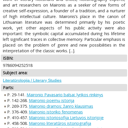
and art researchers on Maironis as a seeker of new forms of
creative self-expression, a founder of a tradition, and a nurturer
of high intellectual culture. Maironis’s place in the canon of
Lithuanian literature was determined primarily by his poetic
work, yet other aspects of his public activity were also
important: the symbolic capital accumulated during his lifetime
left significant traces in collective memory. Particular emphasis is
placed on the problem of genre and new possibilities in the
interpretation of the classic works. [...].
ISBN:
9786094252518
Subject area:
Literatūrologija / Literary Studies
Parts:
P. 29-141.
Maironio Pavasario balsai: lyrikos rinkinys
P. 142-268.
Maironio poemų istorija
P. 269-375.
Maironio dramos: žanro klausimas
P. 376-409.
Maironio istoriko fenomenas
P. 410-457.
Maironio istoriosofija Lietuvos istorijoje
P. 458-508.
Maironio literatūros istoriografija