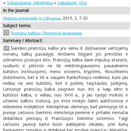
Vitkauskienė, Vilhelmina
Valiukienė, Vita
In the Journal:
, 2015, 3, 7-20
Historia universalis in Lithuania
Subject terms:
LT
Romanų kalbos / Romance languages.
Summary / Abstract:
Šiandien prancūzų kalba yra viena iš dažniausiai vartojamų
LT
romanų kalbų pasaulyje. Amžiams bėgant jos prestižas ir
užimamos pozicijos kito. Prancūzų kalba davė impulsą atsirasti,
susikurti ir plėtotis ne tik reikšmingiausioms pasaulinėms
kultūros institucijoms, meno srovėms, kryptims, filosofinėms
doktrinoms, bet ir XX a. naujam frankofonijos reiškiniui, kuris jau
reiškia ne vien kultūrinį, bet ir politinį tarptautinį judėjimą.
Lietuvoje prancūzų kalba įsivyravo nuo XVI a. kaip elito ir
kultūros kalba, o vėliau, nuo XVIII a., ji jau turėjo mokslo ir
užsienio kalbos statusą, jos imta mokyti šalies aukštosiose ir
vidurinėse mokyklose. Atkreiptinas dėmesys, kad pirmojoje XX a.
pusėje Lietuvos švietimo ministerija perėmė ir pritaikė nemažai
didaktikos principų iš Prancūzijos švietimo sistemos. Taigi
Lietuvos jaunoji karta buvo auklėjama idealais, prie kurių
formavimo prisidėjo ir didaktinė bei grožinė prancūzų literatūra.