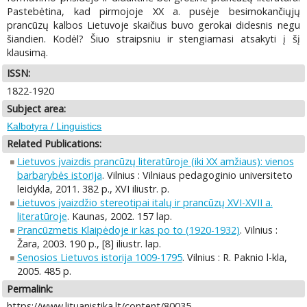
Pastebėtina, kad pirmojoje XX a. pusėje besimokančiųjų
prancūzų kalbos Lietuvoje skaičius buvo gerokai didesnis negu
šiandien. Kodėl? Šiuo straipsniu ir stengiamasi atsakyti į šį
klausimą.
ISSN:
1822-1920
Subject area:
Kalbotyra / Linguistics
Related Publications:
Lietuvos įvaizdis prancūzų literatūroje (iki XX amžiaus): vienos
barbarybės istorija
. Vilnius : Vilniaus pedagoginio universiteto
leidykla, 2011. 382 p., XVI iliustr. p.
Lietuvos įvaizdžio stereotipai italų ir prancūzų XVI-XVII a.
literatūroje
. Kaunas, 2002. 157 lap.
Prancūzmetis Klaipėdoje ir kas po to (1920-1932)
. Vilnius :
Žara, 2003. 190 p., [8] iliustr. lap.
Senosios Lietuvos istorija 1009-1795
. Vilnius : R. Paknio l-kla,
2005. 485 p.
Permalink:
https://www.lituanistika.lt/content/80035