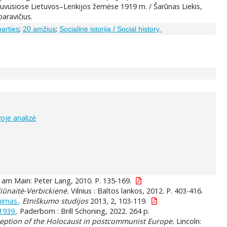
buvusiose Lietuvos–Lenkijos žemėse 1919 m. / Šarūnas Liekis,
aravičius.
;
;
parties
20 amžius
Socialinė istorija / Social history.
voje analizė
 am Main: Peter Lang, 2010. P. 135-169.
čiūnaitė-Verbickienė.
Vilnius : Baltos lankos, 2012. P. 403-416.
nimas.
.
Etniškumo studijos
2013, 2, 103-119.
1939.
. Paderborn : Brill Schoning, 2022. 264 p.
reception of the Holocaust in postcommunist Europe.
Lincoln: