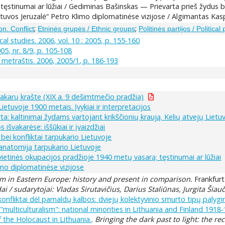
tęstinumai ar lūžiai / Gediminas Bašinskas — Prievarta prieš žydus 
tuvos Jeruzalė“ Petro Klimo diplomatinėse vizijose / Algimantas Kasp
;
;
on. Conflict
Etninės grupės / Ethnic groups
Politinės partijos / Political 
cal studies. 2006, vol. 10 : 2005, p. 155-160
05, nr. 8/9, p. 105-108
s metraštis. 2006, 2005/1, p. 186-193
Vakarų krašte (XIX a. 9 dešimtmečio pradžia)
ietuvoje 1900 metais. Įvykiai ir interpretacijos
ta: kaltinimai žydams vartojant krikščionių kraują. Kelių atvejų Lietu
s išvakarėse: iššūkiai ir įvaizdžiai
 bei konfliktai tarpukario Lietuvoje
anatomiją tarpukario Lietuvoje
vietinės okupacijos pradžioje 1940 metų vasarą: tęstinumai ar lūžiai
imo diplomatinėse vizijose
sm in Eastern Europe: history and present in comparison.
Frankfurt
ai / sudarytojai: Vladas Sirutavičius, Darius Staliūnas, Jurgita Šiau
 konfliktai dėl pamaldų kalbos: dviejų kolektyvinio smurto tipų palygi
multiculturalism": national minorities in Lithuania and Finland 1918-
 the Holocaust in Lithuania.
.
Bringing the dark past to light: the 