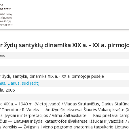
ir žydų santykių dinamika XIX a. - XX a. pirmoj
ons
 ir žydų santykių dinamika XIX a. - XX a. pirmojoje pusėje
nas, Darius, sud (edt)
kla, 2005.
 XIX a. – 1940 m. (Vietoj įvado) / Vladas Sirutavičius, Darius Staliūn
 / Theodore R. Weeks — Antižydiški ekscesai Šiaurės Vakarų krašte (
. Įvykiai ir interpretacijos / Vilma Žaltauskaitė — Kaip prietarai tamp
čius — Lietuviai ir žydai katastrofos išvakarėse: iššūkiai ir įvaizdžiai
as Vareikis — Žvilgsnis į vieno pogromo anatomiją tarpukario Lietuvo