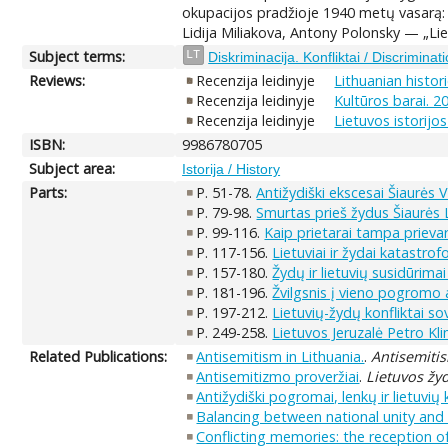
okupacijos pradžioje 1940 metų vasarą: 
Lidija Miliakova, Antony Polonsky — „Lie
Subject terms:
LT
Diskriminacija. Konfliktai / Discriminati
Reviews:
Recenzija leidinyje
Lithuanian histori
Recenzija leidinyje
Kultūros barai. 20
Recenzija leidinyje
Lietuvos istorijo
ISBN:
9986780705
Subject area:
Istorija / History
Parts:
P. 51-78.
Antižydiški ekscesai Šiaurės 
P. 79-98.
Smurtas prieš žydus Šiaurės L
P. 99-116.
Kaip prietarai tampa prievar
P. 117-156.
Lietuviai ir žydai katastrofo
P. 157-180.
Žydų ir lietuvių susidūrimai
P. 181-196.
Žvilgsnis į vieno pogromo 
P. 197-212.
Lietuvių-žydų konfliktai so
P. 249-258.
Lietuvos Jeruzalė Petro Kl
Related Publications:
Antisemitism in Lithuania.
.
Antisemiti
Antisemitizmo proveržiai
.
Lietuvos žyd
Antižydiški pogromai, lenkų ir lietuvių
Balancing between national unity and "
Conflicting memories: the reception of