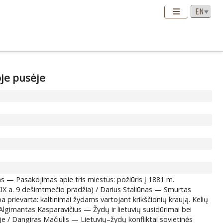
oje pusėje
as — Pasakojimas apie tris miestus: požiūris į 1881 m.
XIX a. 9 dešimtmečio pradžia) / Darius Staliūnas — Smurtas
a prievarta: kaltinimai žydams vartojant krikščionių kraują. Kelių
 / Algimantas Kasparavičius — Žydų ir lietuvių susidūrimai bei
je / Dangiras Mačiulis — Lietuvių–žydų konfliktai sovietinės