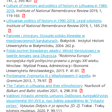
141, 2, 395-407.
Culture of memory and politics of history in Lithuania in 1989-
2018
.
Institute of National Remembrance Review
2019, 1,
119-163.
Lithuanian politics of history in 1990-2018. Legal solutions
.
Institute of National Remembrance Review
2019, 1, 165-216.
Panowie i żmogusy. Stosunki polsko-litewskie w
międzywojennych karykaturach.
. Białystok : Instytut Historii
Uniwersytetu w Białymstoku, 2004. 262 p.
Polski portret litewskiego władcy. Witold Kiejstutowicz w
świetle Annales Jana Długosza
.
"Rodzinna Europa":
europejska myśl polityczno-prawna u progu XXI wieku.
Wrocław : Wydział Prawa, Administracji i Ekonomii
Uniwersytetu Wrocławskiego, 2015. P. 41-61.
Porównanie Zygmunta III z Władysławem II Jagiełłą
.
In
Gremium
2013, 7, 79-97.
The Tatars in Lithuania and their ethnohistory
.
Yearbook of
Balkan and Baltic studies
2021, 4, 298-316.
Valdovo Vytauto atmintis Lietuvos Didžiosios Kunigaikštystės
visuomenėje XVI-XVII a.: nuo šulinio pavadinimo iki "Vytauto
pirties"
.
Vytautas Didysis ir jo epocha. [D. 2].
Trakai : Trakų
istorijos muziejus, 2020. P. 99-111.