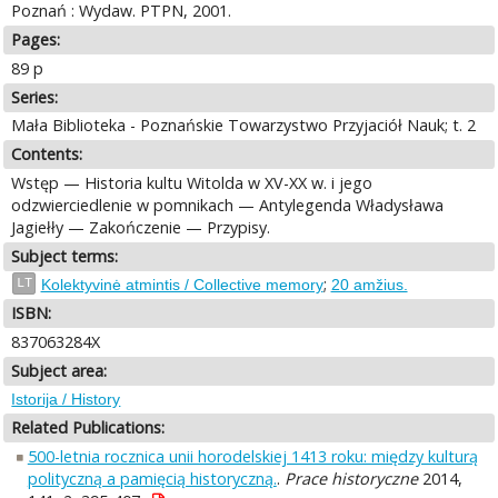
Poznań : Wydaw. PTPN, 2001.
Pages:
89 p
Series:
Mała Biblioteka - Poznańskie Towarzystwo Przyjaciół Nauk; t. 2
Contents:
Wstęp — Historia kultu Witolda w XV-XX w. i jego
odzwierciedlenie w pomnikach — Antylegenda Władysława
Jagiełły — Zakończenie — Przypisy.
Subject terms:
;
LT
Kolektyvinė atmintis / Collective memory
20 amžius.
ISBN:
837063284X
Subject area:
Istorija / History
Related Publications:
500-letnia rocznica unii horodelskiej 1413 roku: między kulturą
polityczną a pamięcią historyczną.
.
Prace historyczne
2014,