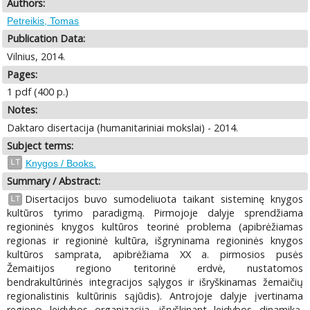
Authors:
Petreikis, Tomas
Publication Data:
Vilnius, 2014.
Pages:
1 pdf (400 p.)
Notes:
Daktaro disertacija (humanitariniai mokslai) - 2014.
Subject terms:
LT
Knygos / Books.
Summary / Abstract:
Disertacijos buvo sumodeliuota taikant sisteminę knygos
LT
kultūros tyrimo paradigmą. Pirmojoje dalyje sprendžiama
regioninės knygos kultūros teorinė problema (apibrėžiamas
regionas ir regioninė kultūra, išgryninama regioninės knygos
kultūros samprata, apibrėžiama XX a. pirmosios pusės
Žemaitijos regiono teritorinė erdvė, nustatomos
bendrakultūrinės integracijos sąlygos ir išryškinamas žemaičių
regionalistinis kultūrinis sąjūdis). Antrojoje dalyje įvertinama
regiono leidybos organizacija, išryškinant leidybos dinamiką,