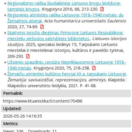
Regionalizmo raiška šiuolaikinėje Lietuvos knygų leidyboje:
tarminės knygos
.
Knygotyra
2016, 66, 213-230.
Regioninės atminties raiška Lietuvoje 1918–1940 metais: du
Žemaitijos atvejai
.
Acta humanitarica universitatis Saulensis
2020, 27, 74-89.
Skaitymo įpročio diegimas Pirmojoje Lietuvos Respublikoje:
miestelių viešosios valstybinės bibliotekos.
.
Lietuvos istorijos
studijos.
2025, specialus leidinys 15, Tarpukario Lietuvos
miesteliai ir miestelėnai: istorijos, kultūros ir paveldo tyrimai,
269-293.
Užsienio spaudinių cenzūra Nepriklausomoje Lietuvoje 1918–
1940 metais
.
Knygotyra
2020, 75, 218-258.
Žemaičių atminties kultūros herojai XX a. tarpukario Lietuvoje
.
Žemaitija: savivaizdžiai, reprezentacijos, atmintys.
Klaipėda :
Klaipėdos universiteto leidykla, 2021. P. 41-68.
Permalink:
https://www.lituanistika.lt/content/70496
Updated:
2026-05-26 14:16:35
Metrics:
Views: 106
Downloads: 11