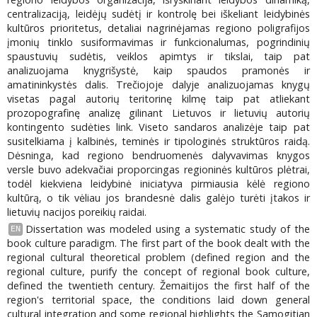
centralizaciją, leidėjų sudėtį ir kontrolę bei iškeliant leidybinės
kultūros prioritetus, detaliai nagrinėjamas regiono poligrafijos
įmonių tinklo susiformavimas ir funkcionalumas, pogrindinių
spaustuvių sudėtis, veiklos apimtys ir tikslai, taip pat
analizuojama knygrišystė, kaip spaudos pramonės ir
amatininkystės dalis. Trečiojoje dalyje analizuojamas knygų
visetas pagal autorių teritorinę kilmę taip pat atliekant
prozopografinę analizę gilinant Lietuvos ir lietuvių autorių
kontingento sudėties link. Viseto sandaros analizėje taip pat
susitelkiama į kalbinės, teminės ir tipologinės struktūros raidą.
Dėsninga, kad regiono bendruomenės dalyvavimas knygos
versle buvo adekvačiai proporcingas regioninės kultūros plėtrai,
todėl kiekviena leidybinė iniciatyva pirmiausia kėlė regiono
kultūrą, o tik vėliau jos brandesnė dalis galėjo turėti įtakos ir
lietuvių nacijos poreikių raidai.
Dissertation was modeled using a systematic study of the
EN
book culture paradigm. The first part of the book dealt with the
regional cultural theoretical problem (defined region and the
regional culture, purify the concept of regional book culture,
defined the twentieth century. Žemaitijos the first half of the
region's territorial space, the conditions laid down general
cultural integration and some regional highlights the Samogitian