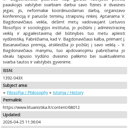
paaukojęs valstybei svarbiam darbui savo fizines ir dvasines
jėgas; jis, neformaliai koordinuodamas darbą, organizavo
konferenciją ir paruošė teminių straipsnių rinkinį. Aptariama V.
Bagdonavičiaus veikla, dešimt metų vadovaujant Lietuvos
filosofijos ir sociologijos institutui, jo požiūris į administracinę
veiklą ir apgailestavimą dėl būtinybės tuo metu apleisti
vydūnistiką. Pabrėžiama, kad V. Bagdonavičiaus kalba, priimant J.
Basanavičiaus premiją, atskleidžia jo požiūrį į savo veiklą – V.
Bagdonavičiaus manymu, tuo apdovanojimu pabrėžiama jo
idealu tapusio Vydūno dvasinio palikimo bei suaktualinimo
svarba tautos ir valstybės gyvenime.
ISSN:
1392-043X
Subject area:
Filosofija / Philosophy
Istorija / History
Permalink:
https://www.lituanistika.lt/content/68012
Updated:
2026-04-25 11:36:04