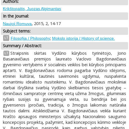
Authors:
Krikštopaitis, Juozas Algimantas
In the Journal:
, 2015, 2, 14-17
Naujoji Romuva
Subject terms:
;
LT
Filosofija / Philosophy
Mokslo istorija / History of science.
Summary / Abstract:
Straipsnis skirtas Vydūno kūrybos tyrinėtojo, Jono
LT
Basanavičiaus premijos laureato Vaclovo Bagdonavičiaus
gyvenimo vertybėms ir socialinės veiklos bei kūrybos principams
aptarti. V. Bagdonavičiaus rodoma pagarba Vydūno idėjoms,
etninei kultūrai, tautinės savimonės ugdymui, nuspalvinta
romantiniu idealisto nusiteikimu. V. Bagdonavičiaus moksliniai
darbai išryškina svarbią Vydūno skelbiamos tiesos ypatybę –
išminčiaus sampratoje centrinę vietą užima žmogus, giluminiais
ryšiais susijęs su gyvenamąja vieta, su bendrija bei jos
gyvensenos įpročiais, tradicija, o žmogus laikomas natūralia
tautos dalimi. Atskleidžiama V. Bagdonavičiaus veikla kuriant
Krašto apsaugos ministerijos užsakytą Nacionalinio saugumo
koncepcijos projektą, pažymint, kad koncepcijos kūrimo veikloje
V. Bagdonavičius pasirodė kaip garbus valstybės pilietis,