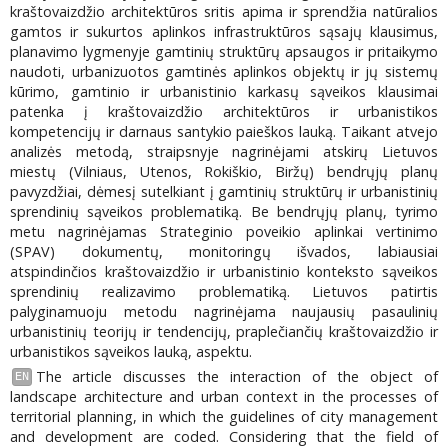
kraštovaizdžio architektūros sritis apima ir sprendžia natūralios
gamtos ir sukurtos aplinkos infrastruktūros sąsajų klausimus,
planavimo lygmenyje gamtinių struktūrų apsaugos ir pritaikymo
naudoti, urbanizuotos gamtinės aplinkos objektų ir jų sistemų
kūrimo, gamtinio ir urbanistinio karkasų sąveikos klausimai
patenka į kraštovaizdžio architektūros ir urbanistikos
kompetencijų ir darnaus santykio paieškos lauką. Taikant atvejo
analizės metodą, straipsnyje nagrinėjami atskirų Lietuvos
miestų (Vilniaus, Utenos, Rokiškio, Biržų) bendrųjų planų
pavyzdžiai, dėmesį sutelkiant į gamtinių struktūrų ir urbanistinių
sprendinių sąveikos problematiką. Be bendrųjų planų, tyrimo
metu nagrinėjamas Strateginio poveikio aplinkai vertinimo
(SPAV) dokumentų, monitoringų išvados, labiausiai
atspindinčios kraštovaizdžio ir urbanistinio konteksto sąveikos
sprendinių realizavimo problematiką. Lietuvos patirtis
palyginamuoju metodu nagrinėjama naujausių pasaulinių
urbanistinių teorijų ir tendencijų, praplečiančių kraštovaizdžio ir
urbanistikos sąveikos lauką, aspektu.
The article discusses the interaction of the object of
EN
landscape architecture and urban context in the processes of
territorial planning, in which the guidelines of city management
and development are coded. Considering that the field of