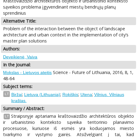
Kraštovaizdžio architektūros objekto ir urbanistinio konteksto
sąveikos problema įgyvendinant miestų bendrųjų planų
sprendinius
Alternative Title:
Problem of the interaction between the object of landscape
architecture and urban context in the implementation of city’s
master plan solutions
Authors:
Deveikienė, Vaiva
In the Journal:
Science - Future of Lithuania, 2016, 8, 1,
Mokslas - Lietuvos ateitis
48-64
Subject terms:
;
;
;
;
LT
Biržai
Lietuva (Lithuania)
Rokiškis
Utena
Vilnius. Vilniaus
kraštas.
Summary / Abstract:
Straipsnyje aptariama kraštovaizdžio architektūros objekto
LT
ir urbanistinio konteksto sąveika teritorinio planavimo
procesuose, kuriuose iš esmės yra koduojamos miesto
tvarkymo ir vystymo gairės. Atsižvelgiant į tai, kad