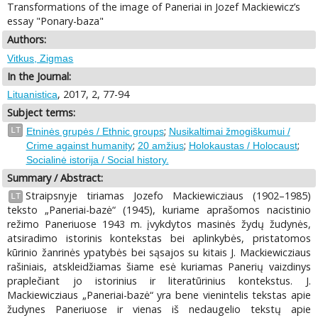
Transformations of the image of Paneriai in Jozef Mackiewicz’s
essay "Ponary-baza"
Authors:
Vitkus, Zigmas
In the Journal:
, 2017, 2, 77-94
Lituanistica
Subject terms:
;
LT
Etninės grupės / Ethnic groups
Nusikaltimai žmogiškumui /
;
;
;
Crime against humanity
20 amžius
Holokaustas / Holocaust
Socialinė istorija / Social history.
Summary / Abstract:
Straipsnyje tiriamas Jozefo Mackiewicziaus (1902–1985)
LT
teksto „Paneriai-bazė“ (1945), kuriame aprašomos nacistinio
režimo Paneriuose 1943 m. įvykdytos masinės žydų žudynės,
atsiradimo istorinis kontekstas bei aplinkybės, pristatomos
kūrinio žanrinės ypatybės bei sąsajos su kitais J. Mackiewicziaus
rašiniais, atskleidžiamas šiame esė kuriamas Panerių vaizdinys
praplečiant jo istorinius ir literatūrinius kontekstus. J.
Mackiewicziaus „Paneriai-bazė“ yra bene vienintelis tekstas apie
žudynes Paneriuose ir vienas iš nedaugelio tekstų apie