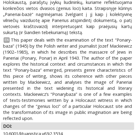
Holokaustą, parašytų įvykių liudininkų, kuriame reflektuojama
konkrečios vietos dvasios (genius loci) kaita. Straipsnyje kūrinys
„Paneriai-bazė“ nagrinėjamas žvelgiant į jį kaip į kolektyvinę
vilniečių vaizduotę apie Panerius atspindintį dokumentą, o patį
vietovės kraštovaizdį interpretuojant kaip praėjusių kartų
sukurtą (ir šiandien tebekuriamą) tekstą.
This paper deals with the examination of the text “Ponary-
EN
baza” (1945) by the Polish writer and journalist Jozef Mackiewicz
(1902–1985), in which he describes the massacre of Jews in
Paneriai (Ponary, Ponar) in April 1943. The author of the paper
explores the historical context and circumstances in which the
text “Ponary-baza” emerged, presents genre characteristics of
this piece of writing, shows its coherence with other pieces
written by Mackiewicz, and analyses the image of Paneriai
presented in the text widening its historical and literary
contexts. Mackiewicz’s “Ponarybaza” is one of a few examples
of texts-testimonies written by a Holocaust witness in which
changes of the “genius loci” of a particular Holocaust site and
the transformation of its image in public imagination are being
reflected upon.
DOI:
10.6001/lituanistica.v63i2.3534