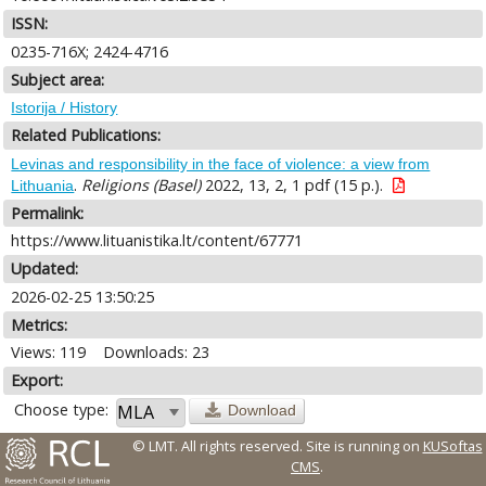
ISSN:
0235-716X; 2424-4716
Subject area:
Istorija / History
Related Publications:
Levinas and responsibility in the face of violence: a view from
.
Religions (Basel)
2022, 13, 2, 1 pdf (15 p.).
Lithuania
Permalink:
https://www.lituanistika.lt/content/67771
Updated:
2026-02-25 13:50:25
Metrics:
Views: 119
Downloads: 23
Export:
Choose type:
Download
© LMT. All rights reserved.
Site is running on
KUSoftas
CMS
.