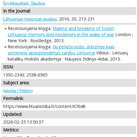
Grybkauskas, Saulius
In the Journal:
, 2016, 20, 213-231
Lithuanian historical studies
Recenzuojama knyga:
Making and breaking of Soviet
Lithuania: memory and modernity in the wake of war
London ;
New York : Routledge, 2013.
Recenzuojama knyga:
Nugenėta pušis: ateizmas kaip
asmeninis apsisprendimas tarybų Lietuvoje
Vilnius : Lietuvių
katalikų mokslo akademija : Naujasis židinys-Aidai, 2015.
ISSN:
1392-2343; 2538-6565
Subject area:
Istorija / History
Permalink:
https://www.lituanistika.lt/content/67648
Updated:
2026-02-25 13:50:37
Metrics: