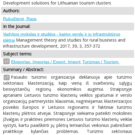
Development solutions for Lithuanian tourism clusters
Authors:
Rukuižienė, Rasa
In the Journal:
Vadybos mokslas ir studijos - kaimo verslų ir jų infrastruktūros
Management theory and studies for rural business and
plėtrai
infrastructure development, 2017, 39, 3, 357-372
Subject terms:
;
LT
Eksportas. Importas / Export. Import
Turizmas / Tourism.
Summary / Abstract:
Pasaulio turizmo organizacija deklaruoja apie turizmo
LT
sektoriaus klasterizaciją, kaip vieną iš svarbesnių sąlygų
besivystančių regionų ekonomikos augimui. Straipsnyje
aptariami Lietuvos turizmo klasterių veiklos ypatumai ir verslo
organizacijų partnerystės klausimai, nagrinėjamas klasterizacijos
poveikis Europos ir Lietuvos regionams ir faktiniai turizmo
klasterių plėtros atvejai. Straipsnyje siekiama pateikti mokslines
įžvalgas ir praktines priemones Lietuvos turizmo klasterių veiklai
vystyti, kartu paaiškinti jų plėtrą lemiančius veiksnius pabrėžiant
praktikoje kylančias problemas. Turizmo sektoriaus