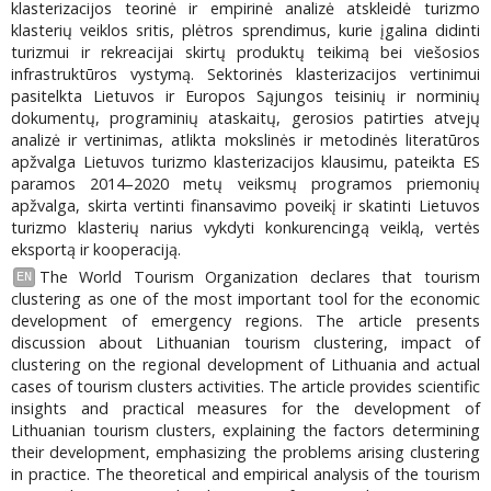
klasterizacijos teorinė ir empirinė analizė atskleidė turizmo
klasterių veiklos sritis, plėtros sprendimus, kurie įgalina didinti
turizmui ir rekreacijai skirtų produktų teikimą bei viešosios
infrastruktūros vystymą. Sektorinės klasterizacijos vertinimui
pasitelkta Lietuvos ir Europos Sąjungos teisinių ir norminių
dokumentų, programinių ataskaitų, gerosios patirties atvejų
analizė ir vertinimas, atlikta mokslinės ir metodinės literatūros
apžvalga Lietuvos turizmo klasterizacijos klausimu, pateikta ES
paramos 2014–2020 metų veiksmų programos priemonių
apžvalga, skirta vertinti finansavimo poveikį ir skatinti Lietuvos
turizmo klasterių narius vykdyti konkurencingą veiklą, vertės
eksportą ir kooperaciją.
The World Tourism Organization declares that tourism
EN
clustering as one of the most important tool for the economic
development of emergency regions. The article presents
discussion about Lithuanian tourism clustering, impact of
clustering on the regional development of Lithuania and actual
cases of tourism clusters activities. The article provides scientific
insights and practical measures for the development of
Lithuanian tourism clusters, explaining the factors determining
their development, emphasizing the problems arising clustering
in practice. The theoretical and empirical analysis of the tourism