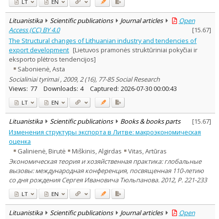
LT
EN
Lituanistika
Scientific publications
Journal articles
Open
Access (CC) BY 4.0
[
15.67
]
The Structural changes of Lithuanian industry and tendencies of
export development
[Lietuvos pramonės struktūriniai pokyčiai ir
eksporto plėtros tendencijos]
Sabonienė, Asta
Socialiniai tyrimai , 2009, 2 (16), 77-85 Social Research
Views:
77
Downloads:
4
Captured:
2026-07-30 00:00:43
LT
EN
Lituanistika
Scientific publications
Books & books parts
[
15.67
]
Изменения структуры экспорта в Литве: макроэкономическая
оценка
Galinienė, Birutė
Miškinis, Algirdas
Vitas, Artūras
Экономическая теория и хозяйственная практика: глобальные
вызовы: международная конференция, посвященная 110-летию
со дня рождения Сергея Ивановича Тюльпанова. 2012, P. 221-233
LT
EN
Lituanistika
Scientific publications
Journal articles
Open