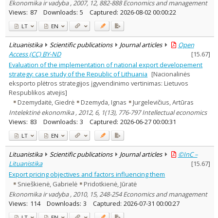
Ekonomika ir vadyba , 2007, 12, 882-888 Economics and management
Views:
87
Downloads:
5
Captured:
2026-08-02 00:00:22
LT
EN
Lituanistika
Scientific publications
Journal articles
Open
Access (CC) BY-ND
[
15.67
]
Evaluation of the implementation of national export developement
strategy: case study of the Republic of Lithuania
[Nacionalinės
eksporto plėtros strategijos įgyvendinimo vertinimas: Lietuvos
Respublikos atvejis]
Dzemydaitė, Giedrė
Dzemyda, Ignas
Jurgelevičius, Artūras
Intelektinė ekonomika , 2012, 6, 1(13), 776-797 Intellectual economics
Views:
83
Downloads:
3
Captured:
2026-06-27 00:00:31
LT
EN
Lituanistika
Scientific publications
Journal articles
©InC –
Lituanistika
[
15.67
]
Export pricing objectives and factors influencing them
Snieškienė, Gabrielė
Pridotkienė, Jūratė
Ekonomika ir vadyba , 2010, 15, 248-254 Economics and management
Views:
114
Downloads:
3
Captured:
2026-07-31 00:00:27
LT
EN