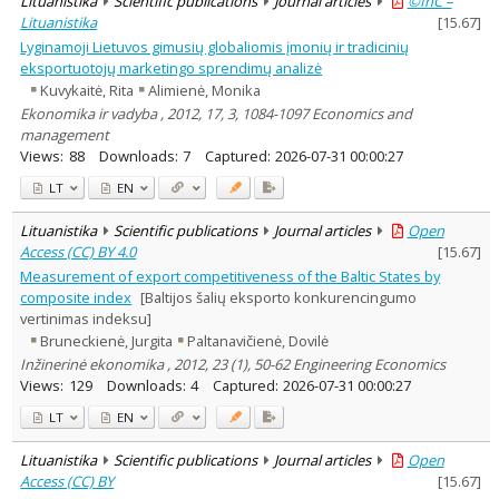
Lituanistika
Scientific publications
Journal articles
©InC –
Lituanistika
[
15.67
]
Lyginamoji Lietuvos gimusių globaliomis įmonių ir tradicinių
eksportuotojų marketingo sprendimų analizė
Kuvykaitė, Rita
Alimienė, Monika
Ekonomika ir vadyba , 2012, 17, 3, 1084-1097 Economics and
management
Views:
88
Downloads:
7
Captured:
2026-07-31 00:00:27
LT
EN
Lituanistika
Scientific publications
Journal articles
Open
Access (CC) BY 4.0
[
15.67
]
Measurement of export competitiveness of the Baltic States by
composite index
[Baltijos šalių eksporto konkurencingumo
vertinimas indeksu]
Bruneckienė, Jurgita
Paltanavičienė, Dovilė
Inžinerinė ekonomika , 2012, 23 (1), 50-62 Engineering Economics
Views:
129
Downloads:
4
Captured:
2026-07-31 00:00:27
LT
EN
Lituanistika
Scientific publications
Journal articles
Open
Access (CC) BY
[
15.67
]