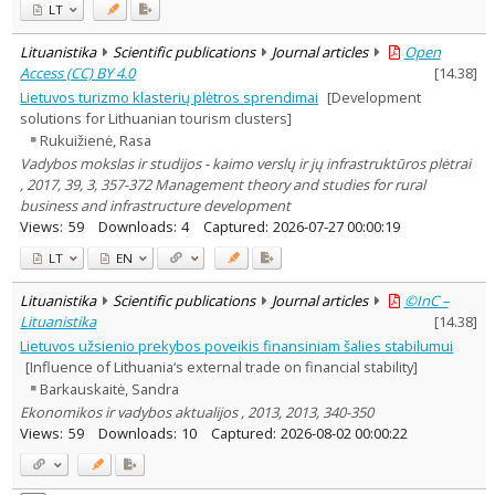
LT
Lituanistika
Scientific publications
Journal articles
Open
Access (CC) BY 4.0
[
14.38
]
Lietuvos turizmo klasterių plėtros sprendimai
[Development
solutions for Lithuanian tourism clusters]
Rukuižienė, Rasa
Vadybos mokslas ir studijos - kaimo verslų ir jų infrastruktūros plėtrai
, 2017, 39, 3, 357-372 Management theory and studies for rural
business and infrastructure development
Views:
59
Downloads:
4
Captured:
2026-07-27 00:00:19
LT
EN
Lituanistika
Scientific publications
Journal articles
©InC –
Lituanistika
[
14.38
]
Lietuvos užsienio prekybos poveikis finansiniam šalies stabilumui
[Influence of Lithuania‘s external trade on financial stability]
Barkauskaitė, Sandra
Ekonomikos ir vadybos aktualijos , 2013, 2013, 340-350
Views:
59
Downloads:
10
Captured:
2026-08-02 00:00:22