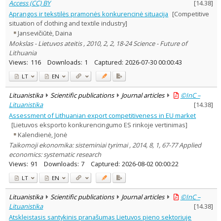
Access (CC) BY
[
14.38
]
Aprangos ir tekstilės pramonės konkurencinė situacija
[Competitive
situation of clothing and textile industry]
Jansevičiūtė, Daina
Mokslas - Lietuvos ateitis , 2010, 2, 2, 18-24 Science - Future of
Lithuania
Views:
116
Downloads:
1
Captured:
2026-07-30 00:00:43
LT
EN
Lituanistika
Scientific publications
Journal articles
©InC –
Lituanistika
[
14.38
]
Assessment of Lithuanian export competitiveness in EU market
[Lietuvos eksporto konkurencingumo ES rinkoje vertinimas]
Kalendienė, Jonė
Taikomoji ekonomika: sisteminiai tyrimai , 2014, 8, 1, 67-77 Applied
economics: systematic research
Views:
91
Downloads:
7
Captured:
2026-08-02 00:00:22
LT
EN
Lituanistika
Scientific publications
Journal articles
©InC –
Lituanistika
[
14.38
]
Atskleistasis santykinis pranašumas Lietuvos pieno sektoriuje