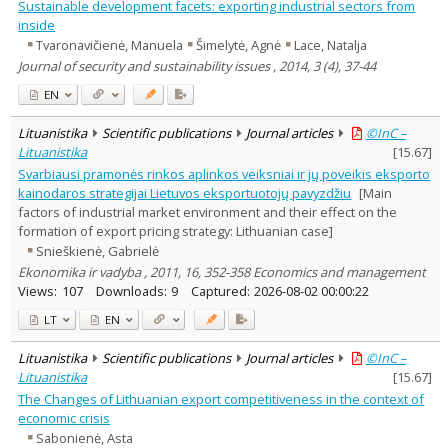
Sustainable development facets: exporting industrial sectors from
inside
Tvaronavičienė, Manuela
Šimelytė, Agnė
Lace, Natalja
Journal of security and sustainability issues , 2014, 3 (4), 37-44
EN
Lituanistika
Scientific publications
Journal articles
©InC –
Lituanistika
[
15.67
]
Svarbiausi pramonės rinkos aplinkos veiksniai ir jų poveikis eksporto
kainodaros strategijai Lietuvos eksportuotojų pavyzdžiu
[Main
factors of industrial market environment and their effect on the
formation of export pricing strategy: Lithuanian case]
Snieškienė, Gabrielė
Ekonomika ir vadyba , 2011, 16, 352-358 Economics and management
Views:
107
Downloads:
9
Captured:
2026-08-02 00:00:22
LT
EN
Lituanistika
Scientific publications
Journal articles
©InC –
Lituanistika
[
15.67
]
The Changes of Lithuanian export competitiveness in the context of
economic crisis
Sabonienė, Asta