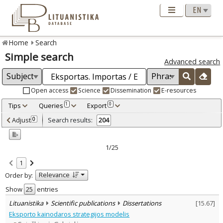
Home
Search
Simple search
Advanced search
Open access
Science
Dissemination
E-resources
Tips
Queries
Export
1
0
Adjusted by criteria
Adjust
Search results:
0
204
0
Year
–
2000
2024
1/25
Refine
:
1
Open access
163
Relevance
Order by:
Scientific publications
203
Dissemination publications
1
Show
entries
Document Type
:
Lituanistika
Scientific publications
Dissertations
[
15.67
]
Books & books parts
27
Eksporto kainodaros strategijos modelis
Journal articles
172