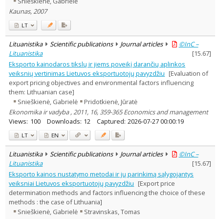
Snieškienė, Gabrielė
Dissertations
5
Kaunas, 2007
Subject area
:
Education
1
LT
Economics
199
History
1
Lituanistika
Scientific publications
Journal articles
©InC –
Political sciences
7
Lituanistika
[
15.67
]
Sociology
1
Eksporto kainodaros tikslų ir jiems poveikį darančių aplinkos
Management
61
veiksnių vertinimas Lietuvos eksportuotojų pavyzdžiu
[Evaluation of
Text language
export pricing objectives and environmental factors influencing
Country of publication
them: Lithuanian case]
Snieškienė, Gabrielė
Pridotkienė, Jūratė
Historical periods
Ekonomika ir vadyba , 2011, 16, 359-365 Economics and management
Lithuanian place names
Views:
100
Downloads:
12
Captured:
2026-07-27 00:00:19
Subject
LT
EN
Journal
Lituanistika
Scientific publications
Journal articles
©InC –
Lituanistika
[
15.67
]
Eksporto kainos nustatymo metodai ir jų parinkimą sąlygojantys
veiksniai Lietuvos eksportuotojų pavyzdžiu
[Export price
determination methods and factors influencing the choice of these
methods : the case of Lithuania]
Snieškienė, Gabrielė
Stravinskas, Tomas