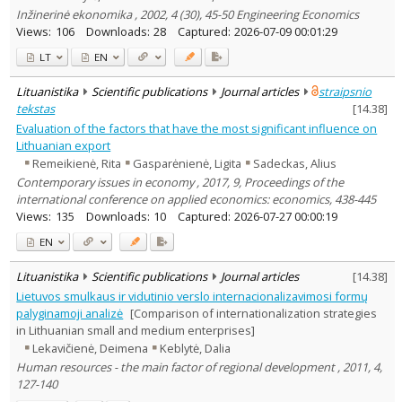
Inžinerinė ekonomika , 2002, 4 (30), 45-50 Engineering Economics
Views:
106
Downloads:
28
Captured:
2026-07-09 00:01:29
LT
EN
Lituanistika
Scientific publications
Journal articles
straipsnio
tekstas
[
14.38
]
Evaluation of the factors that have the most significant influence on
Lithuanian export
Remeikienė, Rita
Gasparėnienė, Ligita
Sadeckas, Alius
Contemporary issues in economy , 2017, 9, Proceedings of the
international conference on applied economics: economics, 438-445
Views:
135
Downloads:
10
Captured:
2026-07-27 00:00:19
EN
Lituanistika
Scientific publications
Journal articles
[
14.38
]
Lietuvos smulkaus ir vidutinio verslo internacionalizavimosi formų
palyginamoji analizė
[Comparison of internationalization strategies
in Lithuanian small and medium enterprises]
Lekavičienė, Deimena
Keblytė, Dalia
Human resources - the main factor of regional development , 2011, 4,
127-140