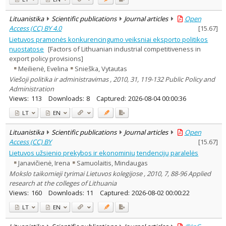
Lituanistika
Scientific publications
Journal articles
Open
Access (CC) BY 4.0
[
15.67
]
Lietuvos pramonės konkurencingumo veiksniai eksporto politikos
nuostatose
[Factors of Lithuanian industrial competitiveness in
export policy provisions]
Meilienė, Evelina
Snieška, Vytautas
Viešoji politika ir administravimas , 2010, 31, 119-132 Public Policy and
Administration
Views:
113
Downloads:
8
Captured:
2026-08-04 00:00:36
LT
EN
Lituanistika
Scientific publications
Journal articles
Open
Access (CC) BY
[
15.67
]
Lietuvos užsienio prekybos ir ekonominių tendencijų paralelės
Janavičienė, Irena
Samuolaitis, Mindaugas
Mokslo taikomieji tyrimai Lietuvos kolegijose , 2010, 7, 88-96 Applied
research at the colleges of Lithuania
Views:
160
Downloads:
11
Captured:
2026-08-02 00:00:22
LT
EN