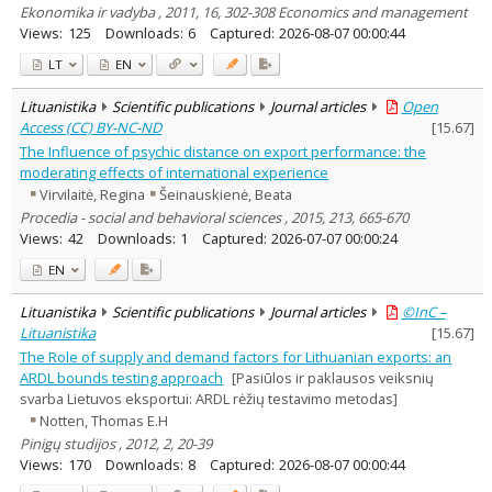
Ekonomika ir vadyba , 2011, 16, 302-308 Economics and management
Views:
125
Downloads:
6
Captured:
2026-08-07 00:00:44
LT
EN
Lituanistika
Scientific publications
Journal articles
Open
Access (CC) BY-NC-ND
[
15.67
]
The Influence of psychic distance on export performance: the
moderating effects of international experience
Virvilaitė, Regina
Šeinauskienė, Beata
Procedia - social and behavioral sciences , 2015, 213, 665-670
Views:
42
Downloads:
1
Captured:
2026-07-07 00:00:24
EN
Lituanistika
Scientific publications
Journal articles
©InC –
Lituanistika
[
15.67
]
The Role of supply and demand factors for Lithuanian exports: an
ARDL bounds testing approach
[Pasiūlos ir paklausos veiksnių
svarba Lietuvos eksportui: ARDL rėžių testavimo metodas]
Notten, Thomas E.H
Pinigų studijos , 2012, 2, 20-39
Views:
170
Downloads:
8
Captured:
2026-08-07 00:00:44