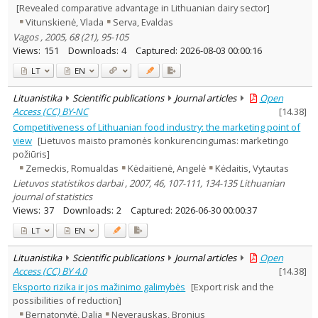
[Revealed comparative advantage in Lithuanian dairy sector]
Vitunskienė, Vlada
Serva, Evaldas
Vagos , 2005, 68 (21), 95-105
Views:
151
Downloads:
4
Captured:
2026-08-03 00:00:16
LT
EN
Lituanistika
Scientific publications
Journal articles
Open
Access (CC) BY-NC
[
14.38
]
Competitiveness of Lithuanian food industry: the marketing point of
view
[Lietuvos maisto pramonės konkurencingumas: marketingo
požiūris]
Zemeckis, Romualdas
Kėdaitienė, Angelė
Kėdaitis, Vytautas
Lietuvos statistikos darbai , 2007, 46, 107-111, 134-135 Lithuanian
journal of statistics
Views:
37
Downloads:
2
Captured:
2026-06-30 00:00:37
LT
EN
Lituanistika
Scientific publications
Journal articles
Open
Access (CC) BY 4.0
[
14.38
]
Eksporto rizika ir jos mažinimo galimybės
[Export risk and the
possibilities of reduction]
Bernatonytė, Dalia
Neverauskas, Bronius