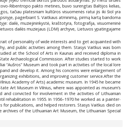
iuje įvyko tremčiai skirtos parodos atidarymas. Jo metu širdies
otovo-Ribentropo pakto metines, buvo surengtas Baltijos kelias,
egos, tačiau platesniam kultūros visuomenės ratui jis iki šiol yra
raipsnyje, pagerbiant S. Vaitkaus atminimą, pirmą kartą bandoma
je: dailė, muziejininkystė, kraštotyra, fotografija, visuomeninė
s Lietuvos dailės muziejaus (LDM) archyve, Lietuvos ypatingajame
rait of personality of wide interests and to get acquainted with
aphy, and public activities among them. Stasys Vaitkus was born
udied at the School of Arts in Kaunas and received diploma in
State Archaeological Commission. After studies started to work
iai “Aušros” Museum and took part in activities of the local lore
expand and develop it. Among his concerns were enlargement of
, organizing exhibitions, and improving customer service.After the
y: Vilnius Academy of Arts) academic museum. In 1945 he became
e State Art Museum in Vilnius, where was appointed as museum’s
 and convicted for involvement in the activities of Lithuanian
l rehabilitation in 1955. In 1956–1970 he worked as a painter-
ns for publications, and helped restorers. Stasys Vaitkus died on
 archives of the Lithuanian Art Museum, the Lithuanian Special