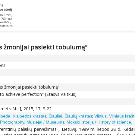
ės žmonijai pasiekti tobulumą"
ons
ės žmonijai pasiekti tobulumą"
y to achieve perfection" (Stasys Vaitkus)
etraštis], 2015, 17, 9-22
;
;
ipėda. Klaipėdos kraštas
Šiauliai. Šiaulių kraštas
Vilnius. Vilniaus kraš
;
;
/ Photography
Muziejai / Museums
Mokslo istorija / History of science.
remtinių palaikų pervežimas į Lietuvą. 1989 m. liepos 28 d. Kėdain