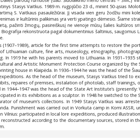
 Dailės parodų rūmuose (dab. Šiuolaikinio meno centras – ŠMC) Viln
mtinys Stasys Vaitkus. 1989 m. rugpjūčio 23 d., minint 50-ąsias Mol
ą artimą S. Vaitkaus pasaulėžiūrai. Jį visada vien geru žodžiu mini kol
venimas ir kultūrinis palikimas yra verti ypatingo dėmesio. Šiame st
tą, pažinti žmogų, pasireiškusį ne vienoje mūsų šalies kultūros srity
rai. Biografija rekonstruota pagal dokumentinius šaltinius, saugomu
e.
1907–1989), article for the first time attempts to restore the port
s of Lithuanian culture, fine arts, museology, etnography, photogr
. In 1919 he with his parents moved to Lithuania. In 1931–1935 st
Cultural and Artistic Monument Protection Course organized by the 
printing house in Klaipėda. In 1936–1944 he was the head of the Šiaul
g expeditions. As the head of the museum, Stasys Vaitkus tried to 
hibits, repaires of premises, instalation of photolab, staff trainings
d in 1944–1947 was the head of the State Art Institute’s (presentl
ipated in its exhibitions as a sculptor. In 1948 he switched to th
rator of museum’s collections. In 1949 Stasys Vaitkus was arrested
nda. Punishment was carried out in Vorkuta camp in Komi ASSR, unti
Vilnius: participated in local lore expeditions, produced illustratio
 reconstructed according to the documentary sources, stored in the
um.