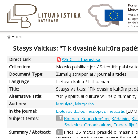
Home
Stasys Vaitkus: "Tik dvasinė kultūra pad
Direct Link:
©InC – Lituanistika
Collection:
Mokslo publikacijos / Scientific publicati
Document Type:
Žurnalų straipsniai / Journal articles
Language:
Lietuvių kalba / Lithuanian
Title:
Stasys Vaitkus: "Tik dvasinė kultūra pad
Alternative Title:
"Only spiritual culture will help humanit
Authors:
Matulytė, Margarita
In the Journal:
[LDM m
Lietuvos dailės muziejaus metraštis
Subject terms:
;
;
LT
Kaunas. Kauno kraštas
Kėdainiai
Kla
;
Societies. Organisations
Fotografija 
Summary / Abstract:
Prieš 25 metus prasidėjo masinis t
LT