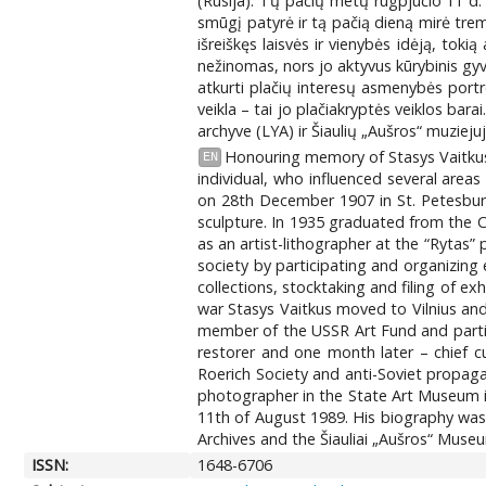
(Rusija). Tų pačių metų rugpjūčio 11 d.
smūgį patyrė ir tą pačią dieną mirė tre
išreiškęs laisvės ir vienybės idėją, toki
nežinomas, nors jo aktyvus kūrybinis gy
atkurti plačių interesų asmenybės portre
veikla – tai jo plačiakryptės veiklos ba
archyve (LYA) ir Šiaulių „Aušros“ muziejuj
Honouring memory of Stasys Vaitkus (
EN
individual, who influenced several area
on 28th December 1907 in St. Petesburg
sculpture. In 1935 graduated from the 
as an artist-lithographer at the “Rytas” 
society by participating and organizin
collections, stocktaking and filing of ex
war Stasys Vaitkus moved to Vilnius an
member of the USSR Art Fund and partic
restorer and one month later – chief cu
Roerich Society and anti-Soviet propaga
photographer in the State Art Museum in 
11th of August 1989. His biography was
Archives and the Šiauliai „Aušros“ Muse
ISSN:
1648-6706