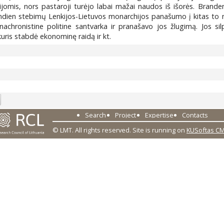
ijomis, nors pastaroji turėjo labai mažai naudos iš išorės. Brand
iandien stebimų Lenkijos-Lietuvos monarchijos panašumo į kitas to 
nachronistine politine santvarka ir pranašavo jos žlugimą. Jos si
kuris stabdė ekonominę raidą ir kt.
5
Search
Project
Expertise
Contacts
© LMT. All rights reserved.
Site is running on
KUSoftas C