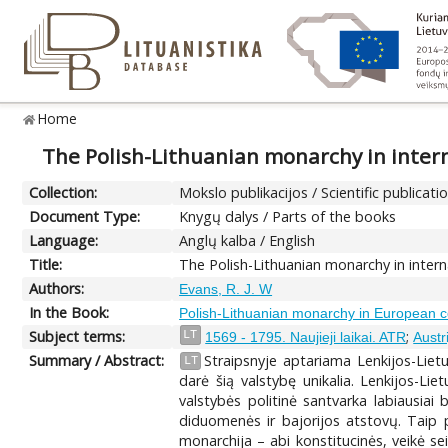
Home
The Polish-Lithuanian monarchy in inter
Collection:
Mokslo publikacijos / Scientific publicati
Document Type:
Knygų dalys / Parts of the books
Language:
Anglų kalba / English
Title:
The Polish-Lithuanian monarchy in intern
Authors:
Evans, R. J. W
In the Book:
Polish-Lithuanian monarchy in European c
Subject terms:
;
LT
1569 - 1795. Naujieji laikai. ATR
Austr
Summary / Abstract:
Straipsnyje aptariama Lenkijos-Liet
LT
darė šią valstybę unikalia. Lenkijos-Li
valstybės politinė santvarka labiausia
diduomenės ir bajorijos atstovų. Taip p
monarchija – abi konstitucinės, veikė sei