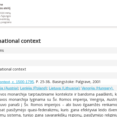
national context
ons
ational context
. P. 25-38.. Basingstoke: Palgrave, 2001
ontext, c. 1500-1795
;
;
;
ija (Austria)
Lenkija (Poland)
Lietuva (Lithuania)
Vengrija (Hungary).
uvos monarchija tarptautiniame kontekste ir bandoma paaiškinti, k
etuvos monarchija lyginama su Šv. Romos imperija, Vengrija, Austrij
i buvo panaši į Šv. Romos imperijos – abi buvo ilgaamžės renkamo
at pasižymėjo quasi-federalizmu, kuris gana efektyviai leido išve
mų sistema, turėjo gana savarankiškų regionų, pasižymėjo religinių ir 