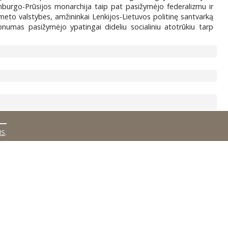
enburgo-Prūsijos monarchija taip pat pasižymėjo federalizmu ir
meto valstybes, amžininkai Lenkijos-Lietuvos politinę santvarką
lpnumas pasižymėjo ypatingai dideliu socialiniu atotrūkiu tarp
MS
.