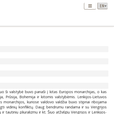
uo ši valstybė buvo panaši į kitas Europos monarchijas, o kas
a, Prūsija, Bohemija ir kitomis valstybėmis. Lenkijos-Lietuvos
s monarchijos, kuriose valdovo valdžia buvo stipriai ribojama
ngti vidinių konfliktų. Daug bendrumu randama ir su Vengrijos
tautiniu pliuralizmu ir kt. Šiuo atžvilgiu Vengrijos ir Lenkijos-