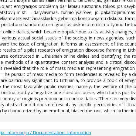
etu formuoja ir kilmės šalies vertinimo tendencijas, galinčias reikšmin
ntuojant emigracijos problemą dar labiau sustiprina tokios jos sav
tstovų ir kt. – dalyvavimas, turinio įvairovė, jo pakartojamumas ir
ekiant atskleisti žiniasklaidos gebėjimą konstruojamu diskursu formuo
 pristatomi bandomojo emigracijos diskurso rėminimo tyrimo Lietuvos i
h online dailies, which became popular due to its activity changes,
 various actual social issues of the society in news agendas, su
toward the issue of emigration; it forms an assessment of the coun
 results of a pilot research of emigration discourse framing in Lithua
rse constructed in Lithuanian online dailies and identifying the r
he methods of a quantitative content analysis and a critical disc
as revealed that the role of mass media in representing emigration
 The pursuit of mass media to form tendencies is revealed by a dem
 are particularly significant to Lithuania, to provide a topic of emi
 to the most favorable public realities, namely, the welfare of the
constructed by a negative one-sided discourse, which forms positiv
 country of origin is predominant in online dailies. There are very
ry abstract and it does not reveal any specific peculiarities of Lithu
an by characterized by an emotional, biased rhetoric, which further 
a. Informacija / Documentation. Iinformation