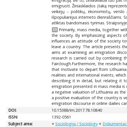
emigraciją. Be to, žiniasklaida tuo pat m
emigruoti. Žiniasklaidos įtaką repreze
veikėjų – politikų, ekonomistų, verslo a
išpopuliarėjus interneto dienraščiams. Si
atliktas bandomasis tyrimas. Straipsnyje
Primarily, mass media, together wit
EN
the society. By emphasizing aspects of
influences an attitude of the society 
leave a country. The article presents the
aims at examining an emigration discou
research is carried out by combining t
Fairclough.Furthermore, the research h
that motivate to depart from Lithuania.
realities and international events, which
describing it in detail, but relating it
emigration presented in mass media is 
a negative valuation of Lithuania as the
a positive evaluation of the country is ve
emigration discourse in online dailies c
DOI:
10.15388/Im.2017.78.10840
ISSN:
1392-0561
Subject area:
Sociologija / Sociology
Dokumentacij