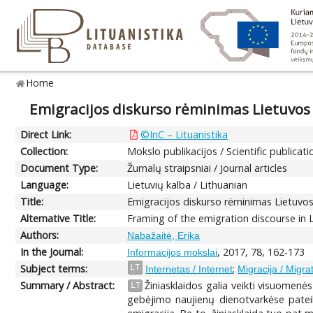
Home
Emigracijos diskurso rėminimas Lietuvos
Direct Link:
©InC – Lituanistika
Collection:
Mokslo publikacijos / Scientific publicati
Document Type:
Žurnalų straipsniai / Journal articles
Language:
Lietuvių kalba / Lithuanian
Title:
Emigracijos diskurso rėminimas Lietuvos
Alternative Title:
Framing of the emigration discourse in L
Authors:
Nabažaitė, Erika
In the Journal:
, 2017, 78, 162-173
Informacijos mokslai
Subject terms:
;
LT
Internetas / Internet
Migracija / Migra
Summary / Abstract:
Žiniasklaidos galia veikti visuomenės
LT
gebėjimo naujienų dienotvarkėse pateik