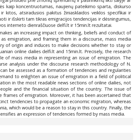
gai prisidėti prie žmonių sprendimų ir pasirinkimų likti šalyje ar
ybės kaip koncentruotumas, naujienų pateikimo sparta, diskurso
 kitos, atsiradusios pakitus žiniasklaidos veiklos specifikai ir
ti ir išskirti tam tikras emigracijos tendencijas ir dėsningumus,
nterneto dienraščiuose delfi.lt ir 15min.lt rezultatai.
 makes an increasing impact on thinking, beliefs and conduct of
ch as emigration, and framing them in a discourse, mass media
try of origin and induces to make decisions whether to stay or
nian online dailies delfi.lt and 15min.lt. Precisely, the research
ole of mass media in representing an issue of emigration. The
ourse analysis under the discourse research methodology of N.
 can be assessed as a formation of tendencies and regularities
and to enlighten an issue of emigration in a field of political
gration in the most readable news sections of online dailies, not
 people and the financial situation of the country. The issue of
e frames of emigration. Moreover, it has been ascertained that
 distinct tendencies to propagate an economic migration, whereas
ania, which would be a reason to stay in this country. Finally, the
intensifies an expression of tendencies formed by mass media.