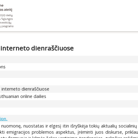
 interneto dienraščiuose
ons
 interneto dienraščiuose
ithuanian online dailies
tion.
 nuomonę, nuostatas ir elgesį itin išryškėja tokių aktualių socialini
ti emigracijos problemos aspektus, įrėminti juos diskurse, prikl