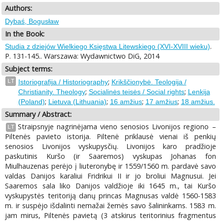
Authors:
Dybaś, Bogusław
In the Book:
.
Studia z dziejów Wielkiego Księstwa Litewskiego (XVI-XVIII wieku)
P. 131-145.. Warszawa: Wydawnictwo DiG, 2014
Subject terms:
;
LT
Istoriografija / Historiography
Krikščionybė. Teologija /
;
;
Christianity. Theology
Socialinės teisės / Social rights
Lenkija
;
;
;
;
(Poland)
Lietuva (Lithuania)
16 amžius
17 amžius
18 amžius.
Summary / Abstract:
Straipsnyje nagrinėjama vieno senosios Livonijos regiono –
LT
Piltenės pavieto istorija. Piltenė priklausė vienai iš penkių
senosios Livonijos vyskupysčių. Livonijos karo pradžioje
paskutinis Kuršo (ir Saaremos) vyskupas Johanas fon
Miulhauzenas perėjo į liuteronybę ir 1559/1560 m. pardavė savo
valdas Danijos karaliui Fridrikui II ir jo broliui Magnusui. Jei
Saaremos sala liko Danijos valdžioje iki 1645 m., tai Kuršo
vyskupystės teritoriją danų princas Magnusas valdė 1560-1583
m. ir suspėjo išdalinti nemažai žemės savo šalininkams. 1583 m.
jam mirus, Piltenės pavietą (3 atskirus teritorinius fragmentus