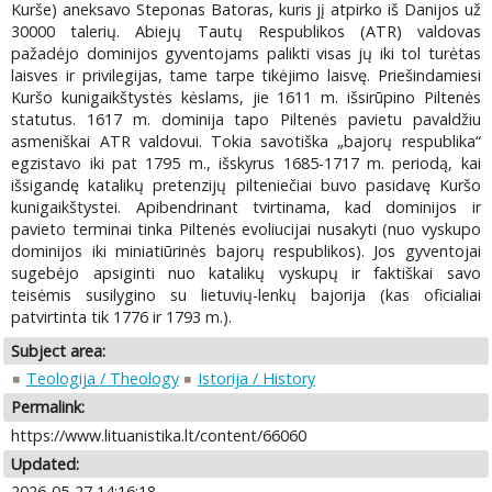
Kurše) aneksavo Steponas Batoras, kuris jį atpirko iš Danijos už
30000 talerių. Abiejų Tautų Respublikos (ATR) valdovas
pažadėjo dominijos gyventojams palikti visas jų iki tol turėtas
laisves ir privilegijas, tame tarpe tikėjimo laisvę. Priešindamiesi
Kuršo kunigaikštystės kėslams, jie 1611 m. išsirūpino Piltenės
statutus. 1617 m. dominija tapo Piltenės pavietu pavaldžiu
asmeniškai ATR valdovui. Tokia savotiška „bajorų respublika“
egzistavo iki pat 1795 m., išskyrus 1685-1717 m. periodą, kai
išsigandę katalikų pretenzijų pilteniečiai buvo pasidavę Kuršo
kunigaikštystei. Apibendrinant tvirtinama, kad dominijos ir
pavieto terminai tinka Piltenės evoliucijai nusakyti (nuo vyskupo
dominijos iki miniatiūrinės bajorų respublikos). Jos gyventojai
sugebėjo apsiginti nuo katalikų vyskupų ir faktiškai savo
teisėmis susilygino su lietuvių-lenkų bajorija (kas oficialiai
patvirtinta tik 1776 ir 1793 m.).
Subject area:
Teologija / Theology
Istorija / History
Permalink:
https://www.lituanistika.lt/content/66060
Updated:
2026-05-27 14:16:18