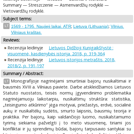
Summary — Streszczenie — Asmenvardžių rodyklė —
Vietovardžių rodyklė.
Subject terms:
;
;
LT
1569 - 1795. Naujieji laikai. ATR
Lietuva (Lithuania)
Vilnius.
Vilniaus kraštas.
Reviews:
Recenzija leidinyje
Lietuvos Didžioji Kunigaikštystė :
visuomenė, kasdienybės istorija. 2018, p. 319-364
Recenzija leidinyje
Lietuvos istorijos metraštis. 2018,
2018/2, p. 191-197
Summary / Abstract:
Monografijoje nagrinėjami smurtiniai bajorų nusikaltimai ir
LT
bausmės XVIII a. Vilniaus paviete. Darbe atskleidžiamos Lietuvos
Statuto nuostatos, teisės normų įgyvendinimo problematika
nagrinėjamuoju laikotarpiu, nusikaltimų struktūra: statistika,
„teisingumo atkūrimo“ jėga motyvai, priežastys, erdvė, socialinė
aukų ir nusikaltėlių sudėtis, smurto laipsnis, bausmių teorija ir
praktika. Per bajorų, kaip valdančiojo luomo, nusikalstamumo
tyrimą siekiama pažvelgti į to meto visuomenę, tiriami jos
konfliktai ir jų sprendimų būdai, bajorų tarpusavio santykiai su