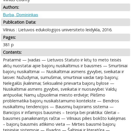
Authors:
Burba, Domininkas
Publication Data:
Vilnius : Lietuvos edukologijos universiteto leidykla, 2016.
Pages:
381 p
Contents:
Pratarmė — Įvadas — Lietuvos Statuto ir kitų to meto teisės
aktų nuostatai apie bajorų nusikaltimus ir bausmes — Smurtiniai
bajorų nusikaltimai — Nusikaltimai asmens gyvybei, sveikatai ir
laisvei: Nužudymai, sumušimai, smurtiniai vaidai tarp bajorų;
Nelegalūs įkalinimai; Seksualinė prievarta bajorų bylose —
Nusikaltimai asmens gyvybei, sveikatai ir nuosavybei: Valdų
antpuoliai; Namų užpuolimai miesto erdvėje; Plėšimo
problematika bajorų nusikalstamumo kontekste — Bendros
nusikaltimų tendencijos — Bausmių bajorams sistema —
Banicijos ir infamijos bausmės – teorija bei praktika: Gleitai –
bausmes panaikinantys raštai — Vilniaus pilies bokšto kalėjimas
– bajorų bausmės atlikimo vieta — Mirties bausmė bajorų
teisinėje sistemoje — Išvados — Šaltiniai ir literatūra —