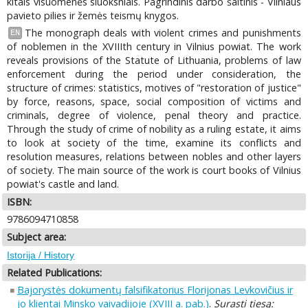
kitais visuomenės sluoksniais. Pagrindinis darbo šaltinis - Vilniaus
pavieto pilies ir žemės teismų knygos.
The monograph deals with violent crimes and punishments
EN
of noblemen in the XVIIIth century in Vilnius powiat. The work
reveals provisions of the Statute of Lithuania, problems of law
enforcement during the period under consideration, the
structure of crimes: statistics, motives of "restoration of justice"
by force, reasons, space, social composition of victims and
criminals, degree of violence, penal theory and practice.
Through the study of crime of nobility as a ruling estate, it aims
to look at society of the time, examine its conflicts and
resolution measures, relations between nobles and other layers
of society. The main source of the work is court books of Vilnius
powiat's castle and land.
ISBN:
9786094710858
Subject area:
Istorija / History
Related Publications:
Bajorystės dokumentų falsifikatorius Florijonas Levkovičius ir
jo klientai Minsko vaivadijoje (XVIII a. pab.)
.
Surasti tiesą: