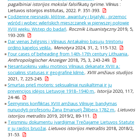
pagalbiniai istorijos mokslai falsifikatų tyrime.
Vilnius :
Lietuvos istorijos institutas, 2022. P. 351-393.
Codzienne niesnaski, kłótnie, awantury i bijatyki - przemoc
wśród i wobec wileńskich mieszczanek w pierwszej połowie
XVIII wieku. Wstęp do badań
.
Rocznik Lituanistyczny
2019, 5,
193-209.
Dar vienas žvilgsnis į Vilniaus Antakalnio basųjų trinitorių
ordino kapelos veiklą.
.
Menotyra
2024, 31, 2, 115-132.
Four cases of beheading from 14th-17th century Lithuania.
.
Anthropologischer Anzeiger
2018, 75, 3, 243-249.
Nesantuokinių vaikų motinos Vilniaus dekanate XVIII a.:
socialinis statusas ir geografinė kilmė.
.
XVIII amžiaus studijos
2021, 7, 225-245.
Smurtas prieš moteris: seksualiniai nusikaltimai ir jų
prevencijos idėjos Lietuvoje 1918–1940 m.
.
Istorija
2020, 117,
24-46.
Šeimyninis konfliktas XVIII amžiaus Vilniuje: bandymas
nunuodyti profesorių Žaną Emanuelj Žiliberą 1782 m.
.
Lietuvos
istorijos metraštis
2019, 2019/2, 89-111.
Teisminių dokumentų įvardijimai Trečiajame Lietuvos Statute
ir jų raidos bruožai
.
Lietuvos istorijos metraštis
2018, 2018/2,
31-53.