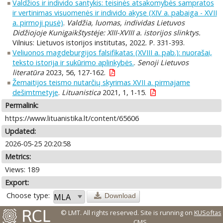
Valdžios ir individo santykis: teisinės atsakomybės sampratos
ir vertinimas visuomenės ir individo akyse (XIV a. pabaiga - XVII
a. pirmoji pusė)
.
Valdžia, luomas, individas Lietuvos
Didžiojoje Kunigaikštystėje: XIII-XVIII a. istorijos slinktys.
Vilnius: Lietuvos istorijos institutas, 2022. P. 331-393.
Veliuonos magdeburgijos falsifikatas (XVIII a. pab.): nuorašai,
teksto istorija ir sukūrimo aplinkybės.
.
Senoji Lietuvos
literatūra
2023, 56, 127-162.
Žemaitijos teismo nutarčių skyrimas XVII a. pirmajame
dešimtmetyje
.
Lituanistica
2021, 1, 1-15.
Permalink:
https://www.lituanistika.lt/content/65606
Updated:
2026-05-25 20:20:58
Metrics:
Views: 189
Export:
Choose type:
Download
© LMT. All rights reserved.
Site is running on
KUSoftas
CMS
.