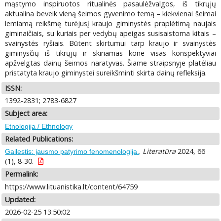
mąstymo inspiruotos ritualinės pasaulėžvalgos, iš tikrųjų
aktualina beveik vieną šeimos gyvenimo temą – kiekvienai šeimai
lemiamą reikšmę turėjusį kraujo giminystės praplėtimą naujais
giminaičiais, su kuriais per vedybų apeigas susisaistoma kitais –
svainystės ryšiais. Būtent skirtumui tarp kraujo ir svainystės
giminysčių iš tikrųjų ir skiriamas kone visas konspektyviai
apžvelgtas dainų šeimos naratyvas. Šiame straipsnyje platėliau
pristatyta kraujo giminystei sureikšminti skirta dainų refleksija.
ISSN:
1392-2831; 2783-6827
Subject area:
Etnologija / Ethnology
Related Publications:
.
Literatūra
2024, 66
Gailestis: jausmo patyrimo fenomenologija.
(1), 8-30.
Permalink:
https://www.lituanistika.lt/content/64759
Updated:
2026-02-25 13:50:02