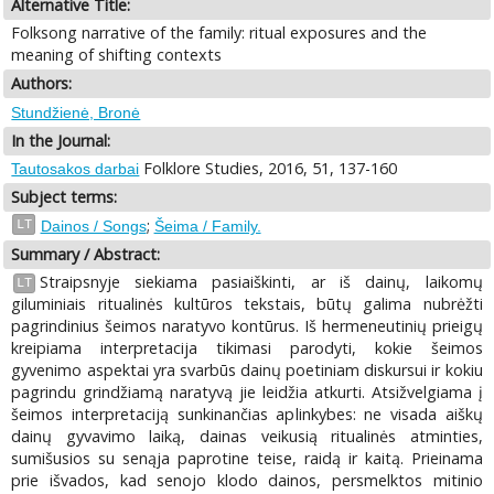
Alternative Title:
Folksong narrative of the family: ritual exposures and the
meaning of shifting contexts
Authors:
Stundžienė, Bronė
In the Journal:
Folklore Studies, 2016, 51, 137-160
Tautosakos darbai
Subject terms:
;
LT
Dainos / Songs
Šeima / Family.
Summary / Abstract:
Straipsnyje siekiama pasiaiškinti, ar iš dainų, laikomų
LT
giluminiais ritualinės kultūros tekstais, būtų galima nubrėžti
pagrindinius šeimos naratyvo kontūrus. Iš hermeneutinių prieigų
kreipiama interpretacija tikimasi parodyti, kokie šeimos
gyvenimo aspektai yra svarbūs dainų poetiniam diskursui ir kokiu
pagrindu grindžiamą naratyvą jie leidžia atkurti. Atsižvelgiama į
šeimos interpretaciją sunkinančias aplinkybes: ne visada aiškų
dainų gyvavimo laiką, dainas veikusią ritualinės atminties,
sumišusios su senąja paprotine teise, raidą ir kaitą. Prieinama
prie išvados, kad senojo klodo dainos, persmelktos mitinio