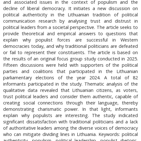
and associated issues in the context of populism and the
decline of liberal democracy. It initiates a new discussion on
political authenticity in the Lithuanian tradition of political
communication research by analysing trust and distrust in
political leaders from a societal perspective. The article seeks to
provide theoretical and empirical answers to questions that
explain why populist forces are successful in Western
democracies today, and why traditional politicians are defeated
or fail to represent their constituents. The article is based on
the results of an original focus group study conducted in 2025.
Fifteen discussions were held with supporters of the political
parties and coalitions that participated in the Lithuanian
parliamentary elections of the year 2024. A total of 82
informants participated in the study. Thematic analysis of the
qualitative data revealed that Lithuanian citizens, as voters,
trust political leaders and consider them authentic, capable of
creating social connections through their language, thereby
demonstrating charismatic power. In that light, informants
explain why populists are interesting. The study indicated
significant dissatisfaction with traditional politicians and a lack
of authoritative leaders among the diverse voices of democracy
who can mitigate dividing lines in Lithuania. Keywords: political
authenticity, populism, political leadership, populist rhetoric,