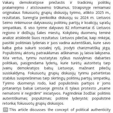
Vakarų demokratijose priežastis ir tradicinių politikų
pralaimėjimo / atstovavimo trūkumus. Straipsnyje remiamasi
originalaus fokusuotų grupių diskusijų tyrimo, atlikto 2025 m.,
rezultatais. Surengta penkiolika diskusijų su 2024 m. Lietuvos
Seimo rinkimuose dalyvavusių politinių partijų ir koalicijų sąrašų
simpatikais. Iš viso tyrime dalyvavo 82 informantai iš Lietuvos
regiono ir didžiųjų šalies miestų. Kokybinių duomenų teminė
analizė atskleidė šiuos rezultatus: Lietuvos piliečiai, kaip rinkėjai,
pasitiki politiniais lyderiais ir juos vadina autentiškais, kurie savo
kalba geba sukurti socialinį ryšį, įrodyti charizmatišką jėgą.
Populistinių aktorių patrauklumas aiškinamas jų laisva laikysena.
Kita vertus, tyrimu nustatytas ryškus nusivylimas dabarties
politikais, pasigendama lyderių, kurie turėtų autoritetą tarp
įvairių demokratijos balsų Lietuvoje, mažinant piliečių
susiskaldymą. Fokusuotų grupių diskusijų tyrimu patvirtintas
stabilus susipriešinimas tarp skirtingų politinių partijų simpatikų.
Tyrimo duomenys rodo, kad populistinės partijos ir joms
pritariantys balsai Lietuvoje gimsta iš tylaus protesto „esame
nematomi ir negirdimi“ iniciatyvos. Pagrindiniai žodžiai: politinis
autentiškumas; populizmas; politinė lyderystė; populistinė
retorika; fokusuotų grupių diskusijos.
This article discusses the concept of political authenticity
EN