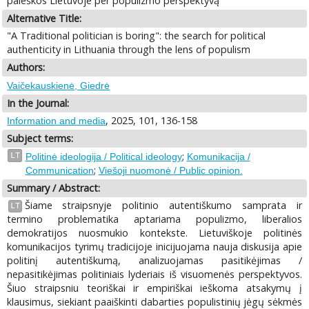
paieškos Lietuvoje per populizmo perspektyvą
Alternative Title:
"A Traditional politician is boring": the search for political
authenticity in Lithuania through the lens of populism
Authors:
Vaičekauskienė, Giedrė
In the Journal:
, 2025, 101, 136-158
Information and media
Subject terms:
;
LT
Politinė ideologija / Political ideology
Komunikacija /
;
Communication
Viešoji nuomonė / Public opinion.
Summary / Abstract:
Šiame straipsnyje politinio autentiškumo samprata ir
LT
termino problematika aptariama populizmo, liberalios
demokratijos nuosmukio kontekste. Lietuviškoje politinės
komunikacijos tyrimų tradicijoje inicijuojama nauja diskusija apie
politinį autentiškumą, analizuojamas pasitikėjimas /
nepasitikėjimas politiniais lyderiais iš visuomenės perspektyvos.
Šiuo straipsniu teoriškai ir empiriškai ieškoma atsakymų į
klausimus, siekiant paaiškinti dabarties populistinių jėgų sėkmės