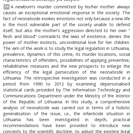
A newborn’s murder committed by his/her mother always
EN
causes an exceptional emotional response in the society. The
fact of neonaticide evokes emotions not only because a new life
is the most vulnerable part of the society unable to defend
itself, but also the mother’s aggression directed to her own “
flesh and blood” contradicts the laws of existence, denies the
power of mother instincts, unconditional love for her children.
The aim of the work is to study the legal regulation in Lithuania,
prevalence, dynamics of this crime, its murder locations, social
characteristics of offenders, possibilities of applying preventive,
rehabilitative measures and the new prospects to enlarge the
efficiency of the legal persecution of the neonaticide in
Lithuania. The retrospective investigation was conducted in a
period from 1990 to 2012 by examining depersonalised
statistical cards provided by The Information Technology and
Communications Department under the Ministry of the Interior
of the Republic of Lithuania. In this study, a comprehensive
analysis of neonaticide was carried out in terms of a holistic
generalisation of the issue, i.e., the infanticide situation in
Lithuania has been investigated in depth, practical
recommendations have been provided to introduce new
concepts to the scientific doctrine, to adjust the existing legal