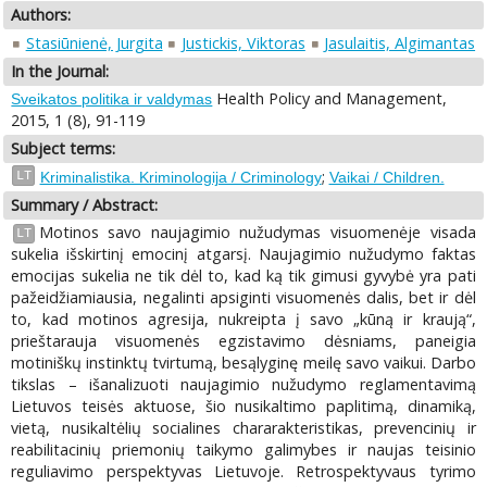
Authors:
Stasiūnienė, Jurgita
Justickis, Viktoras
Jasulaitis, Algimantas
In the Journal:
Health Policy and Management,
Sveikatos politika ir valdymas
2015, 1 (8), 91-119
Subject terms:
;
LT
Kriminalistika. Kriminologija / Criminology
Vaikai / Children.
Summary / Abstract:
Motinos savo naujagimio nužudymas visuomenėje visada
LT
sukelia išskirtinį emocinį atgarsį. Naujagimio nužudymo faktas
emocijas sukelia ne tik dėl to, kad ką tik gimusi gyvybė yra pati
pažeidžiamiausia, negalinti apsiginti visuomenės dalis, bet ir dėl
to, kad motinos agresija, nukreipta į savo „kūną ir kraują“,
prieštarauja visuomenės egzistavimo dėsniams, paneigia
motiniškų instinktų tvirtumą, besąlyginę meilę savo vaikui. Darbo
tikslas – išanalizuoti naujagimio nužudymo reglamentavimą
Lietuvos teisės aktuose, šio nusikaltimo paplitimą, dinamiką,
vietą, nusikaltėlių socialines chararakteristikas, prevencinių ir
reabilitacinių priemonių taikymo galimybes ir naujas teisinio
reguliavimo perspektyvas Lietuvoje. Retrospektyvaus tyrimo