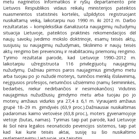
metu nagrinėtos Informatikos ir ryšių departamento prie
Lietuvos Respublikos vidaus reikalų ministerijos pateiktos
nuasmenintos statistinės kortelės, užpildytos registruojant
nusikaltamą veiką, laikotarpiu nuo 1990 m. iki 2012 m. Darbo
rezultatatas – kompleksiškai išanalizuota naujagimių nužudymų
situacija Lietuvoje, pateiktos praktinės rekomendacijos dėl
naujų savokų įvedimo mokslo doktrinoje, esamų teisės aktų,
susijusių su naujagimių nužudymais, tikslinimo ir naujų teisės
aktų rengimo bei prevencinių ir reabilitacinių priemonių rengimo.
Tyrimo rezultatai parodė, kad Lietuvoje 1990–2012 m.
laikotarpiu užregistruota 116 privilegijuotų naujagimių
nužudymų. Dažniau pirmos paros naujagimius gimdymo metu
arba tuojau po jo nužudė moterys, turinčios menklą išsilavinimą,
neįgijusios profesijos, neturinčios užsiėmimo (namų šeimininkės,
bedarbės, niekur nedirbančios ir nesimokančios) Vidutinis
naujagimius nužudžiusių gimdymo metu arba tuojau po jo
moterų amžiaus vidurkis yra 27,4 ± 6,1 m. Vyraujanti amžiaus
grupė 18–29 m. gimdyvės (63,9 proc.).Dažniausiai nusikaltimas
padaromas kaimo vietovėse (63,8 proc.), moters gyvenamojoje
vietoje (butas, namas). Tyrimas taip pat parodė, kad Lietuvoje
iki šiol nėra legalios neonaticido pevencijos sistemos, taip pat
kad kai kurie teisės aktai, susiję su šio nusikaltimo
reglamentavimu Lietuvoje, yra taisytini.