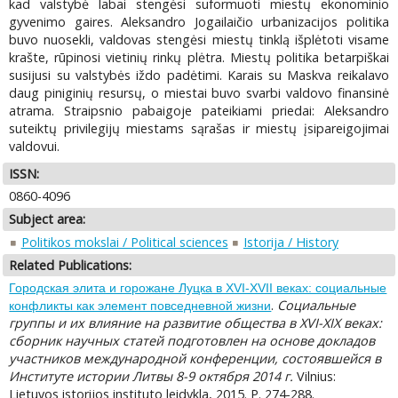
kad valstybė labai stengėsi suformuoti miestų ekonominio
gyvenimo gaires. Aleksandro Jogailaičio urbanizacijos politika
buvo nuosekli, valdovas stengėsi miestų tinklą išplėtoti visame
krašte, rūpinosi vietinių rinkų plėtra. Miestų politika betarpiškai
susijusi su valstybės iždo padėtimi. Karais su Maskva reikalavo
daug piniginių resursų, o miestai buvo svarbi valdovo finansinė
atrama. Straipsnio pabaigoje pateikiami priedai: Aleksandro
suteiktų privilegijų miestams sąrašas ir miestų įsipareigojimai
valdovui.
ISSN:
0860-4096
Subject area:
Politikos mokslai / Political sciences
Istorija / History
Related Publications:
Городская элита и горожане Луцка в XVI-XVII веках: социальные
.
Социальные
конфликты как элемент повседневной жизни
группы и их влияние на развитие общества в XVI-XIX веках:
сборник научных статей подготовлен на основе докладов
участников международной конференции, состоявшейся в
Институте истории Литвы 8-9 октября 2014 г.
Vilnius:
Lietuvos istorijos instituto leidykla, 2015. P. 274-288.