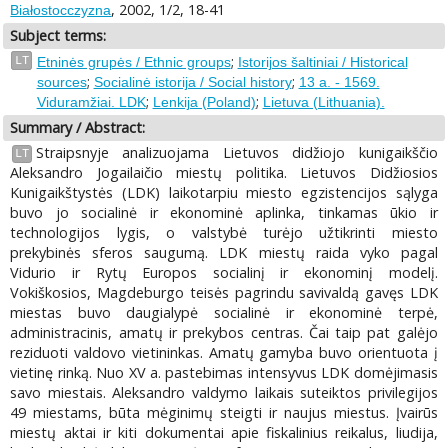
, 2002, 1/2, 18-41
Białostocczyzna
Subject terms:
;
LT
Etninės grupės / Ethnic groups
Istorijos šaltiniai / Historical
;
;
sources
Socialinė istorija / Social history
13 a. - 1569.
;
;
Viduramžiai. LDK
Lenkija (Poland)
Lietuva (Lithuania).
Summary / Abstract:
Straipsnyje analizuojama Lietuvos didžiojo kunigaikščio
LT
Aleksandro Jogailaičio miestų politika. Lietuvos Didžiosios
Kunigaikštystės (LDK) laikotarpiu miesto egzistencijos sąlyga
buvo jo socialinė ir ekonominė aplinka, tinkamas ūkio ir
technologijos lygis, o valstybė turėjo užtikrinti miesto
prekybinės sferos saugumą. LDK miestų raida vyko pagal
Vidurio ir Rytų Europos socialinį ir ekonominį modelį.
Vokiškosios, Magdeburgo teisės pagrindu savivaldą gavęs LDK
miestas buvo daugialypė socialinė ir ekonominė terpė,
administracinis, amatų ir prekybos centras. Čai taip pat galėjo
reziduoti valdovo vietininkas. Amatų gamyba buvo orientuota į
vietinę rinką. Nuo XV a. pastebimas intensyvus LDK domėjimasis
savo miestais. Aleksandro valdymo laikais suteiktos privilegijos
49 miestams, būta mėginimų steigti ir naujus miestus. Įvairūs
miestų aktai ir kiti dokumentai apie fiskalinius reikalus, liudija,