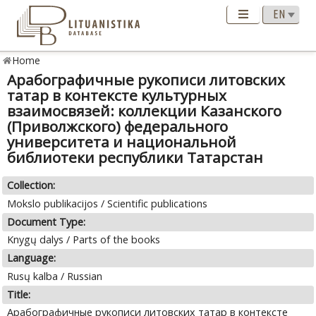
Home
Арабографичные рукописи литовских
татар в контексте культурных
взаимосвязей: коллекции Казанского
(Приволжского) федерального
университета и национальной
библиотеки республики Татарстан
Collection:
Mokslo publikacijos / Scientific publications
Document Type:
Knygų dalys / Parts of the books
Language:
Rusų kalba / Russian
Title:
Арабографичные рукописи литовских татар в контексте