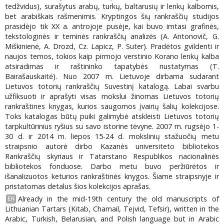
tedžvidus), surašytus arabų, turkų, baltarusių ir lenkų kalbomis,
bet arabiškais rašmenimis. Kryptingos šių rankraščių studijos
prasidėjo tik XX a. antrojoje pusėje, kai buvo imtasi grafinės,
tekstologinės ir teminės rankraščių analizės (A. Antonovič, G.
Miškinienė, A. Drozd, Cz. Lapicz, P. Suter). Pradėtos gvildenti ir
naujos temos, tokios kaip pirmojo verstinio Korano lenkų kalba
atsiradimas ir raštininko tapatybės nustatymas (T.
Bairašauskaitė). Nuo 2007 m. Lietuvoje dirbama sudarant
Lietuvos totorių rankraščių Suvestinį katalogą. Labai svarbu
užfiksuoti ir aprašyti visas mokslui žinomas Lietuvos totorių
rankraštines knygas, kurios saugomos įvairių šalių kolekcijose.
Toks katalogas būtų puiki galimybė atskleisti Lietuvos totorių
tarpkultūrinius ryšius su savo istorine tėvyne. 2007 m. rugsėjo 1-
30 d. ir 2014 m. liepos 15-24 d. mokslinių stažuočių metu
straipsnio autorė dirbo Kazanės universiteto bibliotekos
Rankraščių skyriaus ir Tatarstano Respublikos nacionalinės
bibliotekos fonduose. Darbo metu buvo peržiūrėtos ir
išanalizuotos keturios rankraštinės knygos. Šiame straipsnyje ir
pristatomas detalus šios kolekcijos aprašas.
Already in the mid-19th century the old manuscripts of
EN
Lithuanian Tartars (Kitab, Chamail, Tejvid, Tefsir), written in the
Arabic, Turkish, Belarusian, and Polish language but in Arabic