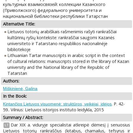
культурных взаимосвязей: коллекции Казанского
(Приволжского) федерального университета и
национальной библиотеки республики Татарстан
Alternative Title:
Lietuvos totorių arabiškais rašmenimis rašyti rankraščiai
kultūrinių ryšių kontekste: rankraščiai saugomi Kazanės
universiteto ir Tatarstano respublikos nacionalinėje
bibliotekoje
Lithuanian Tartar manuscripts in arabic script in the context
of cultural relations: manuscripts stored in the library of Kazan
university and the National library of the Republic of
Tatarstan
Authors:
Miškinienė, Galina
In the Book:
. P. 42-
Kintančios Lietuvos visuomenė: struktūros, veikėjai, idėjos
59.. Vilnius: Lietuvos istorijos instituto leidykla, 2015
Summary / Abstract:
Dar XIX a. viduryje specialistai atkreipė dėmesį į senuosius
LT
Lietuvos totorių rankraščius (kitabus, chamailus, tefsyrus ir