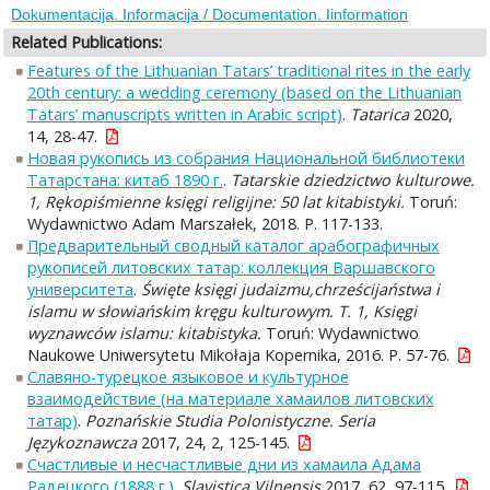
Dokumentacija. Informacija / Documentation. Iinformation
Related Publications:
Features of the Lithuanian Tatars’ traditional rites in the early
20th century: a wedding ceremony (based on the Lithuanian
Tatars’ manuscripts written in Arabic script)
.
Tatarica
2020,
14, 28-47.
Новая рукопись из собрания Национальной библиотеки
Татарстана: китаб 1890 г.
.
Tatarskie dziedzictwo kulturowe.
1, Rękopiśmienne księgi religijne: 50 lat kitabistyki.
Toruń:
Wydawnictwo Adam Marszałek, 2018. P. 117-133.
Предварительный сводный каталог арабографичных
рукописей литовских татар: коллекция Варшавского
университета
.
Święte księgi judaizmu,chrześcijaństwa i
islamu w słowiańskim kręgu kulturowym. T. 1, Księgi
wyznawców islamu: kitabistyka.
Toruń: Wydawnictwo
Naukowe Uniwersytetu Mikołaja Kopernika, 2016. P. 57-76.
Славяно-турецкое языковое и культурное
взаимодействие (на материале хамаилов литовских
татар)
.
Poznańskie Studia Polonistyczne. Seria
Językoznawcza
2017, 24, 2, 125-145.
Счастливые и несчастливые дни из хамаила Адама
Радецкого (1888 г.)
.
Slavistica Vilnensis
2017, 62, 97-115.