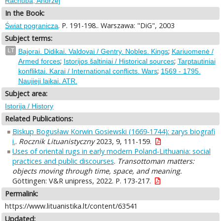
Rachuba, Andrzej
In the Book:
. P. 191-198.. Warszawa: "DiG", 2003
Świat pogranicza
Subject terms:
;
LT
Bajorai. Didikai. Valdovai / Gentry. Nobles. Kings
Kariuomenė /
;
;
Armed forces
Istorijos šaltiniai / Historical sources
Tarptautiniai
;
konfliktai. Karai / International conflicts. Wars
1569 - 1795.
Naujieji laikai. ATR.
Subject area:
Istorija / History
Related Publications:
Biskup Bogusław Korwin Gosiewski (1669-1744): zarys biografi
i.
.
Rocznik Lituanistyczny
2023, 9, 111-159.
Uses of oriental rugs in early modern Poland-Lithuania: social
practices and public discourses
.
Transottoman matters:
objects moving through time, space, and meaning.
Göttingen: V&R unipress, 2022. P. 173-217.
Permalink:
https://www.lituanistika.lt/content/63541
Updated: