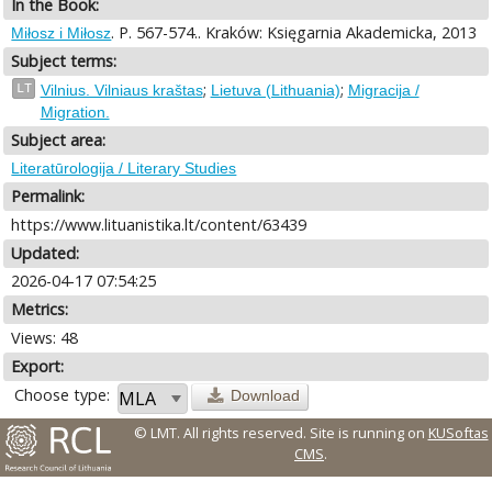
In the Book:
. P. 567-574.. Kraków: Księgarnia Akademicka, 2013
Miłosz i Miłosz
Subject terms:
;
;
LT
Vilnius. Vilniaus kraštas
Lietuva (Lithuania)
Migracija /
Migration.
Subject area:
Literatūrologija / Literary Studies
Permalink:
https://www.lituanistika.lt/content/63439
Updated:
2026-04-17 07:54:25
Metrics:
Views: 48
Export:
Choose type:
Download
© LMT. All rights reserved.
Site is running on
KUSoftas
CMS
.