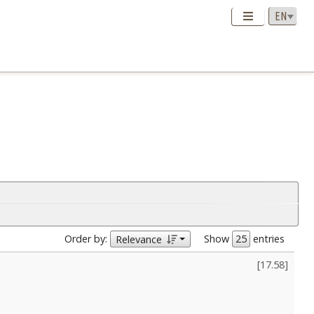
Order by:
Show
entries
Relevance
[
17.58
]