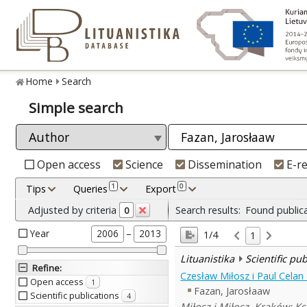
Home
Search
Simple search
Open access
Science
Dissemination
E-r
1
0
Tips
Queries
Export
Adjusted by criteria
Search results:
Found public
0
Year
–
2006
2013
1/4
1
Lituanistika
Scientific pu
Refine
:
Czesław Miłosz i Paul Celan
Open access
1
Fazan, Jarosłaaw
Scientific publications
4
Miłosz i Miłosz. Kraków: K