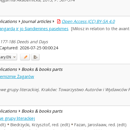
blications
Journal articles
Open Access (CC) BY-SA 4.0
angardą ir jo šiandienines pasekmes
[Milosz in relation to the av
6, 177-186 Deeds and Days
Captured:
2026-07-25 00:00:24
ary
EN
blications
Books & books parts
ernizmie Żagarów
owe grupy literackiej. Kraków: Towarzystwo Autorów i Wydawców P
blications
Books & books parts
e grupy literackiej
edt)
Biedrzycki, Krzysztof, red. (edt)
Fazan, Jarosłaaw, red. (edt)