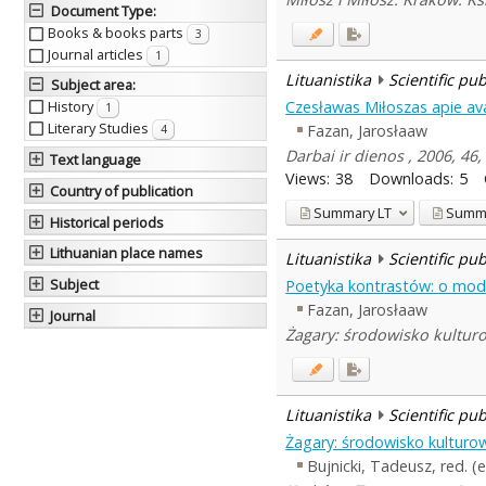
Document Type
:
Books & books parts
3
Journal articles
1
Lituanistika
Scientific pu
Subject area
:
Czesławas Miłoszas apie av
History
1
Literary Studies
Fazan, Jarosłaaw
4
Darbai ir dienos , 2006, 4
Text language
Views:
38
Downloads:
5
Country of publication
Summary
LT
Summ
Historical periods
Lithuanian place names
Lituanistika
Scientific pu
Subject
Poetyka kontrastów: o mod
Fazan, Jarosłaaw
Journal
Żagary: środowisko kultur
Lituanistika
Scientific pu
Żagary: środowisko kulturow
Bujnicki, Tadeusz, red. (