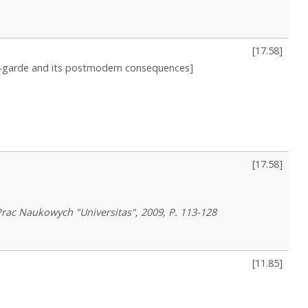
[
17.58
]
ant-garde and its postmodern consequences]
[
17.58
]
rac Naukowych "Universitas", 2009, P. 113-128
[
11.85
]