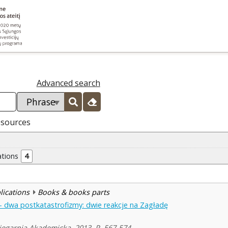
Advanced search
esources
ations
4
blications
Books & books parts
 - dwa postkatastrofizmy: dwie reakcje na Zagładę
sięgarnia Akademicka, 2013, P. 567-574