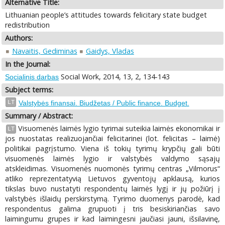
Alternative Title:
Lithuanian people’s attitudes towards felicitary state budget
redistribution
Authors:
Navaitis, Gediminas
Gaidys, Vladas
In the Journal:
Social Work, 2014, 13, 2, 134-143
Socialinis darbas
Subject terms:
LT
Valstybės finansai. Biudžetas / Public finance. Budget.
Summary / Abstract:
Visuomenės laimės lygio tyrimai suteikia laimės ekonomikai ir
LT
jos nuostatas realizuojančiai felicitarinei (lot. felicitas – laimė)
politikai pagrįstumo. Viena iš tokių tyrimų krypčių gali būti
visuomenės laimės lygio ir valstybės valdymo sąsajų
atskleidimas. Visuomenės nuomonės tyrimų centras „Vilmorus“
atliko reprezentatyvią Lietuvos gyventojų apklausą, kurios
tikslas buvo nustatyti respondentų laimės lygį ir jų požiūrį į
valstybės išlaidų perskirstymą. Tyrimo duomenys parodė, kad
respondentus galima grupuoti į tris besiskiriančias savo
laimingumu grupes ir kad laimingesni jaučiasi jauni, išsilavinę,