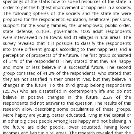
spendings of the state: how to spend resources of the state in
order to get the highest improvement of happiness in a society.
The following spheres of the society and the state life were
proposed for the respondents: education, healthcare, pensions,
support for the young families, the unemployed, public order,
state defense, culture, governance. 1005 adult respondents
were interviewed in 19 towns and 31 villages in rural areas. The
survey revealed that it is possible to classify the respondents
into three different groups according to their happiness and a
perception of prospects of the future. The first group consisted
of 31% of the respondents. They stated that they are happy
and more or less believe in a successful future. The second
group consisted of 41,2% of the respondents, who stated that
they are not satisfied in their present lives, but they believe in
changes in the future. To the third group belong respondents
(25,7%) who are dissatisfied in contemporary life and do not
believe in positive changes in the future. 2,2% of the
respondents did not answer to this question. The results of this
research allow describing some peculiarities of these groups.
More happy are young, better educated, living in the capital or
in other big cities people.Among less happy and not believing in
the future are older people, lower educated, having lower
incomes and living in rural areas. The research revealed that the