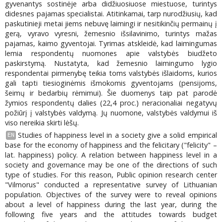
gyvenantys sostinėje arba didžiuosiuose miestuose, turintys
didesnes pajamas specialistai. Atitinkamai, tarp nurodžiusių, kad
paskutinieji metai jiems nebuvę laimingi ir nesitikinčių permainų į
gerą, vyravo vyresni, žemesnio išsilavinimo, turintys mažas
pajamas, kaimo gyventojai. Tyrimas atskleidė, kad laimingumas
lemia respondentų nuomones apie valstybės biudžeto
paskirstymą. Nustatyta, kad žemesnio laimingumo lygio
respondentai pirmenybę teikia toms valstybės išlaidoms, kurios
gali tapti tiesioginėmis išmokomis gyventojams (pensijoms,
šeimų ir bedarbių rėmimui). Šie duomenys taip pat parodė
žymios respondentų dalies (22,4 proc.) neracionaliai negatyvų
požiūrį į valstybės valdymą. Jų nuomone, valstybės valdymui iš
viso nereikia skirti lėšų.
Studies of happiness level in a society give a solid empirical
EN
base for the economy of happiness and the felicitary ("felicity" –
lat. happiness) policy. A relation between happiness level in a
society and governance may be one of the directions of such
type of studies. For this reason, Public opinion research center
"Vilmorus" conducted a representative survey of Lithuanian
population. Objectives of the survey were to reveal opinions
about a level of happiness during the last year, during the
following five years and the attitudes towards budget