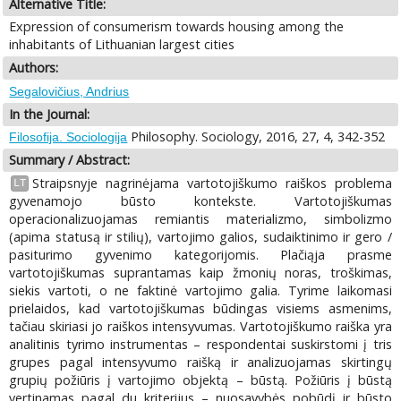
Alternative Title:
Expression of consumerism towards housing among the
inhabitants of Lithuanian largest cities
Authors:
Segalovičius, Andrius
In the Journal:
Philosophy. Sociology, 2016, 27, 4, 342-352
Filosofija. Sociologija
Summary / Abstract:
Straipsnyje nagrinėjama vartotojiškumo raiškos problema
LT
gyvenamojo būsto kontekste. Vartotojiškumas
operacionalizuojamas remiantis materializmo, simbolizmo
(apima statusą ir stilių), vartojimo galios, sudaiktinimo ir gero /
pasiturimo gyvenimo kategorijomis. Plačiąja prasme
vartotojiškumas suprantamas kaip žmonių noras, troškimas,
siekis vartoti, o ne faktinė vartojimo galia. Tyrime laikomasi
prielaidos, kad vartotojiškumas būdingas visiems asmenims,
tačiau skiriasi jo raiškos intensyvumas. Vartotojiškumo raiška yra
analitinis tyrimo instrumentas – respondentai suskirstomi į tris
grupes pagal intensyvumo raišką ir analizuojamas skirtingų
grupių požiūris į vartojimo objektą – būstą. Požiūris į būstą
vertinamas pagal du kriterijus – nuosavybės pobūdį ir būsto