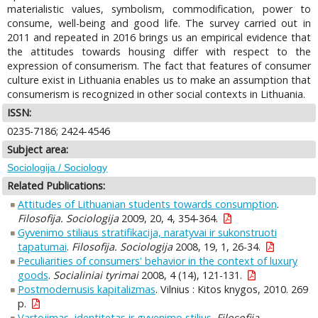
materialistic values, symbolism, commodification, power to
consume, well-being and good life. The survey carried out in
2011 and repeated in 2016 brings us an empirical evidence that
the attitudes towards housing differ with respect to the
expression of consumerism. The fact that features of consumer
culture exist in Lithuania enables us to make an assumption that
consumerism is recognized in other social contexts in Lithuania.
ISSN:
0235-7186; 2424-4546
Subject area:
Sociologija / Sociology
Related Publications:
Attitudes of Lithuanian students towards consumption
.
Filosofija. Sociologija
2009, 20, 4, 354-364.
Gyvenimo stiliaus stratifikacija, naratyvai ir sukonstruoti
tapatumai
.
Filosofija. Sociologija
2008, 19, 1, 26-34.
Peculiarities of consumers' behavior in the context of luxury
goods
.
Socialiniai tyrimai
2008, 4 (14), 121-131.
Postmodernusis kapitalizmas
. Vilnius : Kitos knygos, 2010. 269
p.
Vartojimas, identitetas ir gyvenimo stilius
.
Filosofija.