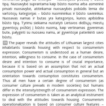
tipą. Nuosavybė suprantama kaip būsto nuoma arba asmeninė
privati nuosavybė, atitinkamai nuosavybės pobūdis lemia dvi
vartotojų kategorijas – būsto nuomininkus ir būsto savininkus.
Nuosavas namas ir butas yra kategorijos, kurios apibūdina
būsto tipą. Tyrimu siekiama nustatyti Lietuvos didžiųjų miestų
gyventojų požiūrį į būsto nuomą, kaip vertinamas gyvenimas
bute, palyginti su nuosavu namu, ar gyventojai patenkinti savo
būstu.
The paper reveals the attitudes of Lithuanian largest cities
EN
inhabitants towards housing with respect to consumerism
expression. Consumerism is understood as a human desire,
intention, willingness to consume. In the case of consumerism
desire and intention to consume is of crucial importance,
because it is based on an assumption that not an actual
consumption power and actual consumption in general but an
orientation towards consumption constitutes consumerism.
Thus all men have a certain degree of consumerism (as
consumer culture prevails in modern societies) but humans
differ in the intensity/strength of consumerism expression. The
expression of consumerism is taken as an analytical instrument
to deal with the attitudes towards housing. Consumerism
operationalization is based on consumer culture features –