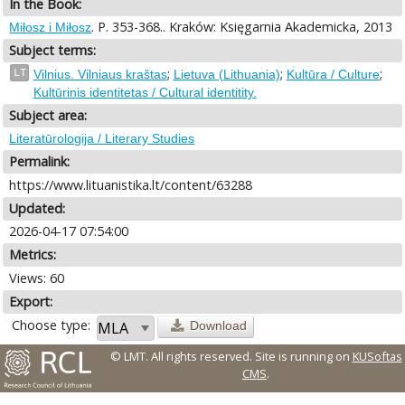
In the Book:
. P. 353-368.. Kraków: Księgarnia Akademicka, 2013
Miłosz i Miłosz
Subject terms:
;
;
;
LT
Vilnius. Vilniaus kraštas
Lietuva (Lithuania)
Kultūra / Culture
Kultūrinis identitetas / Cultural identitity.
Subject area:
Literatūrologija / Literary Studies
Permalink:
https://www.lituanistika.lt/content/63288
Updated:
2026-04-17 07:54:00
Metrics:
Views: 60
Export:
Choose type:
Download
© LMT. All rights reserved.
Site is running on
KUSoftas
CMS
.