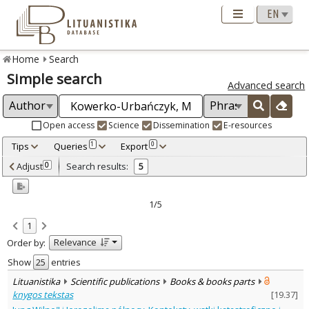
Home
Search
Simple search
Advanced search
Open access
Science
Dissemination
E-resources
Tips
Queries
Export
1
0
Adjusted by criteria
Adjust
Search results:
0
5
0
Year
–
2013
2022
1/5
Refine
:
1
Open access
3
Relevance
Order by:
Scientific publications
5
Document Type
:
Show
entries
Books & books parts
4
Lituanistika
Scientific publications
Books & books parts
Dissertations
1
knygos tekstas
[
19.37
]
Subject area
: