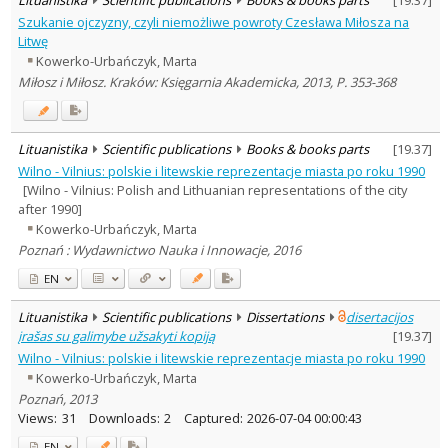
Szukanie ojczyzny, czyli niemożliwe powroty Czesława Miłosza na
Litwę
Kowerko-Urbańczyk, Marta
Miłosz i Miłosz. Kraków: Księgarnia Akademicka, 2013, P. 353-368
Lituanistika
Scientific publications
Books & books parts
[
19.37
]
Wilno - Vilnius: polskie i litewskie reprezentacje miasta po roku 1990
[Wilno - Vilnius: Polish and Lithuanian representations of the city
after 1990]
Kowerko-Urbańczyk, Marta
Poznań : Wydawnictwo Nauka i Innowacje, 2016
EN
Lituanistika
Scientific publications
Dissertations
disertacijos
įrašas su galimybe užsakyti kopiją
[
19.37
]
Wilno - Vilnius: polskie i litewskie reprezentacje miasta po roku 1990
Kowerko-Urbańczyk, Marta
Poznań, 2013
Views:
31
Downloads:
2
Captured:
2026-07-04 00:00:43
EN