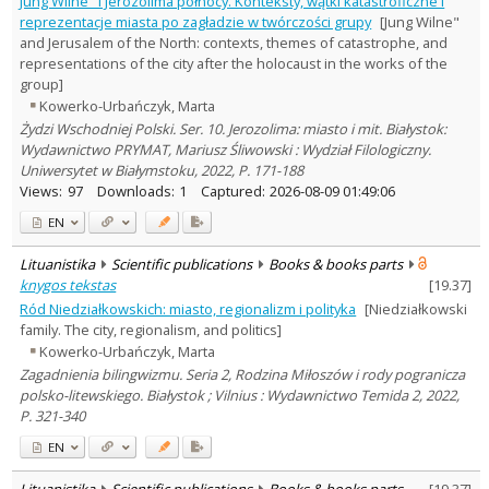
Jung Wilne" i Jerozolima północy. Konteksty, wątki katastroficzne i
History
3
reprezentacje miasta po zagładzie w twórczości grupy
[Jung Wilne"
Literary Studies
2
and Jerusalem of the North: contexts, themes of catastrophe, and
Text language
representations of the city after the holocaust in the works of the
group]
Country of publication
Kowerko-Urbańczyk, Marta
Historical periods
Żydzi Wschodniej Polski. Ser. 10. ‬Jerozolima: miasto i mit. Białystok:
Lithuanian place names
Wydawnictwo PRYMAT, Mariusz Śliwowski : Wydział Filologiczny.
Subject
Uniwersytet w Białymstoku, 2022, P. 171-188
Views:
97
Downloads:
1
Captured:
2026-08-09 01:49:06
Journal
EN
Lituanistika
Scientific publications
Books & books parts
knygos tekstas
[
19.37
]
Ród Niedziałkowskich: miasto, regionalizm i polityka
[Niedziałkowski
family. The city, regionalism, and politics]
Kowerko-Urbańczyk, Marta
Zagadnienia bilingwizmu. Seria 2, Rodzina Miłoszów i rody pogranicza
polsko-litewskiego. Białystok ; Vilnius : Wydawnictwo Temida 2, 2022,
P. 321-340
EN
Lituanistika
Scientific publications
Books & books parts
[
19.37
]