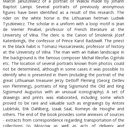
Marcin Januszewicz of a portrait of Walicki made by Johann
Baptist Lampi. Several portraits of previously anonymous
figures have been identified as a result of this research. The
rider on the white horse is the Lithuanian hetman Ludwik
Tyszkiewicz. The scholar in a uniform with a loop motif is Jean
de Vierrier Pinabel, professor of French literature at the
University of Vilna. The cleric is the Canon of Smolensk Józef
Katenbringk, the confessor of Prince Karol Radziwiłł. The priest
in the black habit is Tomasz Hussarzewski, professor of history
at the University of Vilna. The man with an Italian landscape in
the background is the famous composer Michał Kleofas Ogiński
etc. The location of several portraits known from photos could
not be determined, although in some cases it was possible to
identify who is presented in them (including the portrait of the
great Lithuanian treasurer Jerzy Detloff Fleming (Georg Detlev
von Flemming), portraits of King Sigismund the Old and King
Sigismund Augustus with an unusual iconography). A set of
drawings and prints was elaborated, including some which
proved to be rare and valuable such as engravings by Antoni
Lubliński, Erik Dahlberg, Izaak Saal, Romeyn de Hooghe and
others. The end of the book provides some annexes of sources
- extracts from correspondence regarding transportation of the
collections to Moscow as well as acts of delivery and