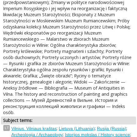
(przedpowstaniowym); Zmiany w polityce narodowościowej
Imperium Rosyjskiego i jej wpływ na reorganizację i faktyczną
likwidację Muzeum Starożytności; Eksponaty z Muzeum
Starożytności w Moskiewskim Muzeum Rumiancewskim; Próby
odzyskania kolekcji Muzeum Starożytności przez Litwę i Polskę;
Wędrówki eksponatów po reorganizacji Muzeum
Rumiancewskiego — Malarstwo w zbiorach Muzeum
Starożytności w Wilnie: Ogólna charakterystyka zbiorów;
Portrety królewskie; Portrety magnaterii i szlachty; Portrety
osób duchownych; Portrety uczonych i artystów; Portrety różne
— Rysunki i grafika ze zbiorów Muzeum Starożytności w Wilnie:
Charakterystyka ogólna zespołu rysunków i grafiki; Rysunki i
akwarele; Grafika; „Święte obrazki”; Ryciny o tematyce
historycznej, genealogie i alegorie; Widoki — Zakończenie —
Aneksy źródłowe — Bibliografia — Museum of Antiquities in
Vilna. The history and reconstruction of painting and graphics
collections — Музей Древностей в Вильне. История и
реконструкция коллекций живописи и графики — Indeks
osób.
Subject terms:
;
;
;
LT
Vilnius. Vilniaus kraštas
Lietuva (Lithuania)
Rusija (Russia)
;
;
Archeologija / Archaeology
Istorijos mokslas / History science