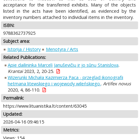
acceptance for the transferred exhibits. Many of the objects
listed in the acts have been identified, as evidenced by the
inventory numbers attached to individual items in the inventory.
ISBN:
9788362737925
Subject area:
Istorija / History
Menotyra / Arts
Related Publications:
Apie dailininką Marcelį Januševičių ir jo sūnų Stanislovą
.
Krantai
2023, 2, 20-25.
Wizerunki Michała Kazimierza Paca - przegląd ikonografii
hetmana litewskiego i wojewody wileńskiego.
.
Artifex novus
2020, 4, 86-110.
Permalink:
https://www.lituanistika.lt/content/63045
Updated:
2026-04-16 09:46:15
Metrics:
Views: 154