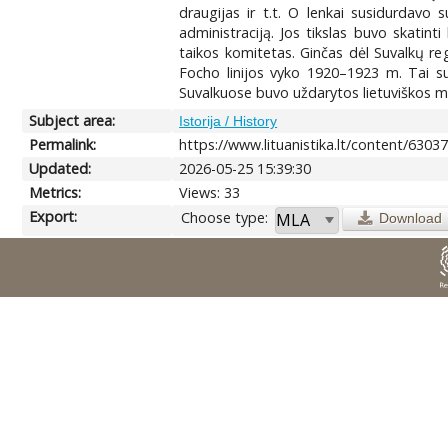
draugijas ir t.t. O lenkai susidurdavo s
administraciją. Jos tikslas buvo skatint
taikos komitetas. Ginčas dėl Suvalkų reg
Focho linijos vyko 1920–1923 m. Tai suf
Suvalkuose buvo uždarytos lietuviškos mo
Subject area:
Istorija / History
Permalink:
https://www.lituanistika.lt/content/6303
Updated:
2026-05-25 15:39:30
Metrics:
Views: 33
Export:
Choose type:
Download