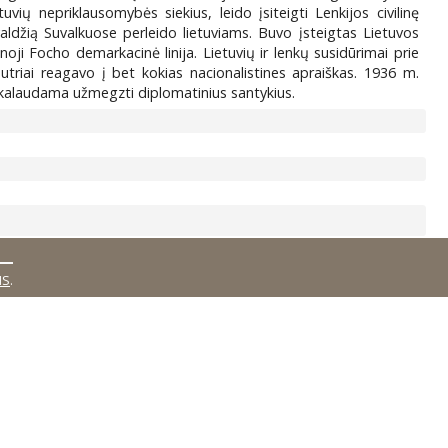
vių nepriklausomybės siekius, leido įsiteigti Lenkijos civilinę
 valdžią Suvalkuose perleido lietuviams. Buvo įsteigtas Lietuvos
oji Focho demarkacinė linija. Lietuvių ir lenkų susidūrimai prie
utriai reagavo į bet kokias nacionalistines apraiškas. 1936 m.
eikalaudama užmegzti diplomatinius santykius.
MS
.