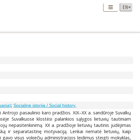
;
uania)
Socialinė istorija / Social history.
i Antrojo pasaulinio karo pradžios. XIX–XX a. sandūroje Suvalkų
usėje Suvalkuose klostėsi palankios sąlygos lietuvių tautiniam
tojų nepasitenkinimą. XX a. pradžioje lietuvių tautinis judėjimas
nkišką ir separatastinę motyvaciją. Lenkai nematė lietuvių, kaip
 gavo visus vokiečių administracijos leidimus steigti mokyklas,