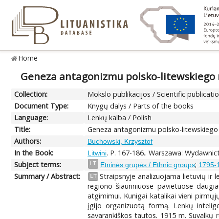
Home
Geneza antagonizmu polsko-litewskiego 
Collection:
Mokslo publikacijos / Scientific publicati
Document Type:
Knygų dalys / Parts of the books
Language:
Lenkų kalba / Polish
Title:
Geneza antagonizmu polsko-litewskiego
Authors:
Buchowski, Krzysztof
In the Book:
. P. 167-186.. Warszawa: Wydawni
Litwini
Subject terms:
;
LT
Etninės grupės / Ethnic groups
1795-1
Summary / Abstract:
Straipsnyje analizuojama lietuvių ir
LT
regiono šiauriniuose pavietuose daugiau
atgimimui. Kunigai katalikai vieni pirmųj
įgijo organizuotą formą. Lenkų inteligen
savarankiškos tautos. 1915 m. Suvalkų re