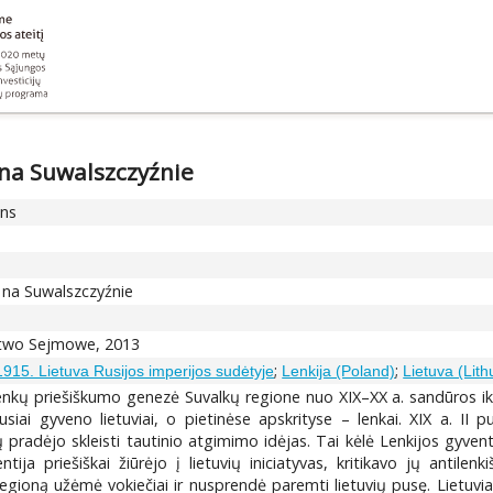
na Suwalszczyźnie
ons
 na Suwalszczyźnie
ctwo Sejmowe, 2013
;
;
915. Lietuva Rusijos imperijos sudėtyje
Lenkija (Poland)
Lietuva (Lith
 lenkų priešiškumo genezė Suvalkų regione nuo XIX–XX a. sandūros ik
siai gyveno lietuviai, o pietinėse apskrityse – lenkai. XIX a. II p
ų pradėjo skleisti tautinio atgimimo idėjas. Tai kėlė Lenkijos gyven
tija priešiškai žiūrėjo į lietuvių iniciatyvas, kritikavo jų antile
gioną užėmė vokiečiai ir nusprendė paremti lietuvių pusę. Lietuviai