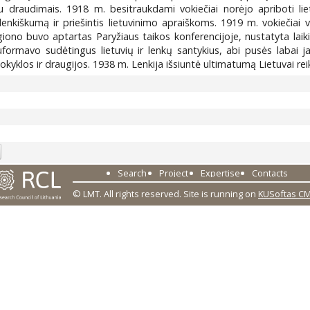
u draudimais. 1918 m. besitraukdami vokiečiai norėjo apriboti lietu
i lenkiškumą ir priešintis lietuvinimo apraiškoms. 1919 m. vokiečiai
iono buvo aptartas Paryžiaus taikos konferencijoje, nustatyta laikin
ormavo sudėtingus lietuvių ir lenkų santykius, abi pusės labai ja
kyklos ir draugijos. 1938 m. Lenkija išsiuntė ultimatumą Lietuvai r
7
Search
Project
Expertise
Contacts
© LMT. All rights reserved.
Site is running on
KUSoftas C