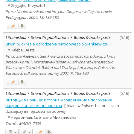
Grygajtis, Krzysztof
Prace Naukowe Akademii im. Jana Długosza w Częstochowie.
Pedagogika , 2004, 13, 139-182
Lituanistika
Scientific publications
Books & books parts
[
5.16
]
Litwini w okresie odrodzenia narodowego o Sienkiewiczu
Kalęba, Beata
Po co Sienkiewicz?: Sienkiewicz a tożsamość narodowa: z kim i
przeciw komu?: Warszawa-Kiejdany-Łuck-Zbaraż-Beresteczko.
Warszawa: Ośrodek Badań nad Tradycją Antyczną w Polsce i w
Europie Środkowowschodniej, 2007, P. 183-190
Lituanistika
Scientific publications
Books & books parts
[
5.16
]
Литовцы в Польше: история и современное положение
национального меньшинства
[Litwini w Polsce: historia i stan
dzisiejszy mniejszości narodowej]
Червонная, Светлана Михайловна
Toruń : MADO, 2009