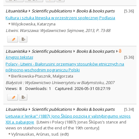
Lituanistika
Scientific publications
Books & books parts
[
5.36
]
Kultura i sztuka litewska w przestrzeni społecznej Podlasia
Wójcikowska, Katarzyna
Litwini. Warszawa: Wydawnictwo Sejmowe, 2013, P. 73-88
Lituanistika
Scientific publications
Books & books parts
knygos tekstas
[
5.36
]
Polacy - Litwini - Białorusini: przemiany stosunków etnicznych na
północno-wschodnim pograniczu Polski
Bieńkowska-Ptasznik, Małgorzata
Białystok : Wydawnictwo Uniwersytetu w Białymstoku, 2007
Views:
8
Downloads:
1
Captured:
2026-05-31 03:27:19
Lituanistika
Scientific publications
Books & books parts
[
5.34
]
Lietuviai ir lenkai" (1887): Jono Šliūpo pozicija ir valstybingumo vizijos
XIX a. pabaigoje
[Litwini i Polacy (1887): Jonas Šliūpas’s stance and
views on statehood at the end of the 19th century]
Vyšniauskas, Arūnas, sud. (edt)