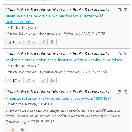
Lituanistika
Scientific publications
Books & books parts
[
5.15
]
Litwini w Polsce po drugiej wojnie światowej: liczebność i
rozmieszczenie
Tarka, Krzysztof
Litwini. Warszawa: Wydawnictwo Sejmowe, 2013, P. 13-27
LT
Lituanistika
Scientific publications
Books & books parts
[
5.15
]
W obronie przed polonizacją: litwini w Kościele katolickim w Polsce
Tarka, Krzysztof
Litwini. Warszawa: Wydawnictwo Sejmowe, 2013, P. 89-108
LT
Lituanistika
Scientific publications
Books & books parts
[
5.13
]
Mniejszość litewska w wyborach samorządowych, 1990-1994
Andrzejewska, Gabriela
Litwini - historia i kultura: sesja naukowa Szreniawa, 28-29 czerwca
2008. Szreniawa: Muzeum Narodowe Rolnictwa i Przemysłu Rolno-
Spożywczego, 2009, P. 42-51