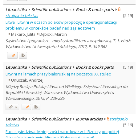
Lituanistika
Scientific publications
Books & books parts
straipsnio tekstas
[
5.19
]
Litwa i Litwini w oczach polaków propozycje operacjonalizacji
problemu w kontekście badań nad sąsiedztwem
Makaro, Julita
Dębicki, Marcin
Sąsiedztwo i pogranicze - między konfliktem a współpracą. T. 1. Łódź:
Wydawnictwo Uniwersytetu Łódzkiego, 2012, P. 349-362
Lituanistika
Scientific publications
Books & books parts
[
5.19
]
Litwini na lamach prasy białoruskiej na początku XX stuleci
Unuczak, Andrzej
Między Rusią a Polską: Litwa: od Wielkiego Księstwa Litewskiego do
Republiki Litewskiej. Warszawa: Wydawnictwa Uniwersytetu
Warszawskiego, 2015, P. 229-235
Lituanistika
Scientific publications
Journal articles
straipsnio
tekstas
[
5.16
]
Etos sąsiedztwa. Mniejszości narodowe w III Rzeczypospolitej
(Ukraińcy, Łemkowie, Niemcy, Białorusini, Litwini)