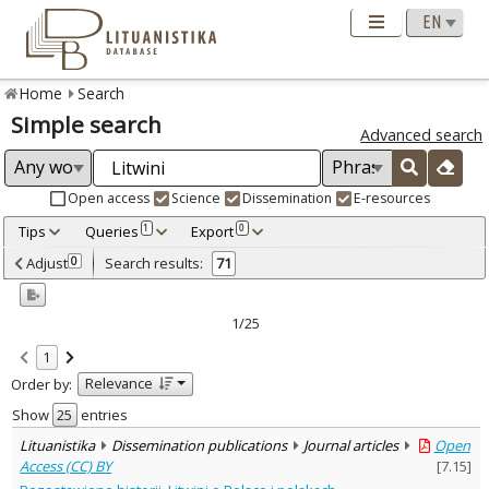
Home
Search
Simple search
Advanced search
Open access
Science
Dissemination
E-resources
Tips
Queries
Export
1
0
Adjusted by criteria
Adjust
Search results:
0
71
0
Year
–
1983
2024
1/25
Refine
:
1
Open access
18
Relevance
Order by:
Scientific publications
69
Dissemination publications
2
Show
entries
Document Type
:
Lituanistika
Dissemination publications
Journal articles
Open
Books & books parts
56
Access (CC) BY
[
7.15
]
Journal articles
15