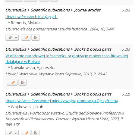
Lituanistika
Scientific publications
Journal articles
[
5.26
]
Litwini w Prusiech Książęcych
Römeris, Mykolas
Lituano-slavica posnaniensia : studia historica , 2004, 10, 7-44
Lituanistika
Scientific publications
Books & books parts
[
5.26
]
W obronie narodowej tożsamości: organizacje mniejszości litewskiej
działające w Polsce
Nowakowska, Agnieszka
Litwini. Warszawa: Wydawnictwo Sejmowe, 2013, P. 29-42
Lituanistika
Scientific publications
Books & books parts
[
5.22
]
Litwini w Armii Czerwonej między wojną domową a Ojczyźnianą
Wojtkowiak, Jakub
Lituanistyka i wschodoznawstwo. Studia dedykowane Profesorowi
Krzysztofowi Pietkiewiczow. Poznań: Wydział Historii UAM, 2020, P.
369-378