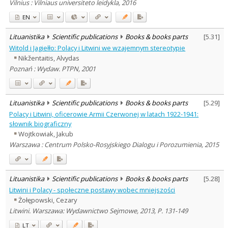
Vilnius : Vilniaus universiteto leidykla, 2016
EN
Lituanistika
Scientific publications
Books & books parts
[
5.31
]
Witold i Jagiełło: Polacy i Litwini we wzajemnym stereotypie
Nikžentaitis, Alvydas
Poznań : Wydaw. PTPN, 2001
Lituanistika
Scientific publications
Books & books parts
[
5.29
]
Polacy i Litwini, oficerowie Armii Czerwonej w latach 1922-1941:
słownik biograficzny
Wojtkowiak, Jakub
Warszawa : Centrum Polsko-Rosyjskiego Dialogu i Porozumienia, 2015
Lituanistika
Scientific publications
Books & books parts
[
5.28
]
Litwini i Polacy - społeczne postawy wobec mniejszości
Żołępowski, Cezary
Litwini. Warszawa: Wydawnictwo Sejmowe, 2013, P. 131-149
LT