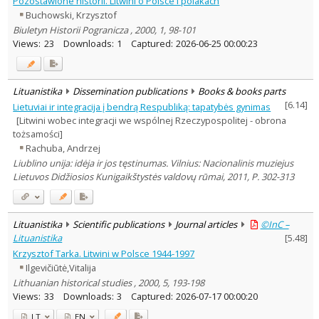
Pozostawione historii. Litwini o Polsce i polakach
Subject area
:
Buchowski, Krzysztof
Education
1
Biuletyn Historii Pogranicza , 2000, 1, 98-101
Ethnology
7
Views:
23
Downloads:
1
Captured:
2026-06-25 00:00:23
History
55
Linguistics
6
Literary Studies
7
Political sciences
7
Lituanistika
Dissemination publications
Books & books parts
Sociology
9
[
6.14
]
Lietuviai ir integracija į bendrą Respubliką: tapatybės gynimas
Theology
4
[Litwini wobec integracji we wspólnej Rzeczypospolitej - obrona
Text language
tożsamości]
Country of publication
Rachuba, Andrzej
Liublino unija: idėja ir jos tęstinumas. Vilnius: Nacionalinis muziejus
Historical periods
Lietuvos Didžiosios Kunigaikštystės valdovų rūmai, 2011, P. 302-313
Lithuanian place names
Subject
Journal
Lituanistika
Scientific publications
Journal articles
©InC –
Lituanistika
[
5.48
]
Krzysztof Tarka. Litwini w Polsce 1944-1997
Ilgevičiūtė,Vitalija
Lithuanian historical studies , 2000, 5, 193-198
Views:
33
Downloads:
3
Captured:
2026-07-17 00:00:20
LT
EN