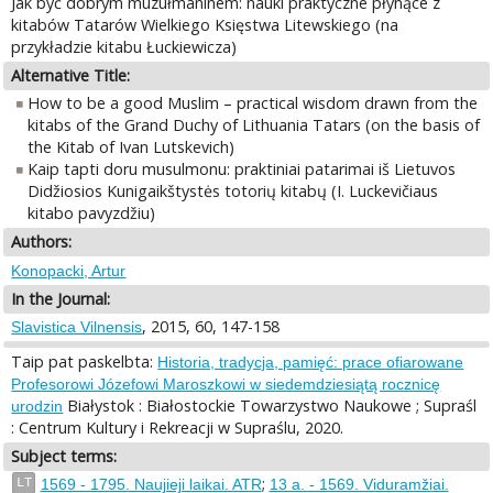
Jak być dobrym muzułmaninem: nauki praktyczne płynące z
kitabów Tatarów Wielkiego Księstwa Litewskiego (na
przykładzie kitabu Łuckiewicza)
Alternative Title:
How to be a good Muslim – practical wisdom drawn from the
kitabs of the Grand Duchy of Lithuania Tatars (on the basis of
the Kitab of Ivan Lutskevich)
Kaip tapti doru musulmonu: praktiniai patarimai iš Lietuvos
Didžiosios Kunigaikštystės totorių kitabų (I. Luckevičiaus
kitabo pavyzdžiu)
Authors:
Konopacki, Artur
In the Journal:
, 2015, 60, 147-158
Slavistica Vilnensis
Taip pat paskelbta:
Historia, tradycja, pamięć: prace ofiarowane
Profesorowi Józefowi Maroszkowi w siedemdziesiątą rocznicę
Białystok : Białostockie Towarzystwo Naukowe ; Supraśl
urodzin
: Centrum Kultury i Rekreacji w Supraślu, 2020.
Subject terms:
;
LT
1569 - 1795. Naujieji laikai. ATR
13 a. - 1569. Viduramžiai.