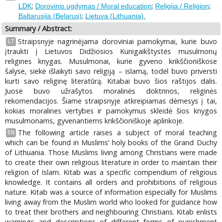
;
;
;
LDK
Dorovinis ugdymas / Moral education
Religija / Religion
;
Baltarusija (Belarus)
Lietuva (Lithuania).
Summary / Abstract:
Straipsnyje nagrinėjama doroviniai pamokymai, kurie buvo
LT
įtraukti į Lietuvos Didžiosios Kunigaikštystės musulmonų
religines knygas. Musulmonai, kurie gyveno krikščioniškose
šalyse, siekė išlaikyti savo religiją – islamą, todėl buvo priversti
kurti savo religinę literatūrą. Kitabai buvo šios raštijos dalis.
Juose buvo užrašytos moralinės doktrinos, religinės
rekomendacijos. Šiame straipsnyje atkreipiamas dėmesys į tai,
kokias moralines vertybes ir pamokymus skleidė šios knygos
musulmonams, gyvenantiems krikščioniškoje aplinkoje.
The following article raises a subject of moral teaching
EN
which can be found in Muslims’ holy books of the Grand Duchy
of Lithuania. Those Muslims living among Christians were made
to create their own religious literature in order to maintain their
religion of Islam. Kitab was a specific compendium of religious
knowledge. It contains all orders and prohibitions of religious
nature. Kitab was a source of information especially for Muslims
living away from the Muslim world who looked for guidance how
to treat their brothers and neighbouring Christians. Kitab enlists
warnings and descriptions of different forms of punishment