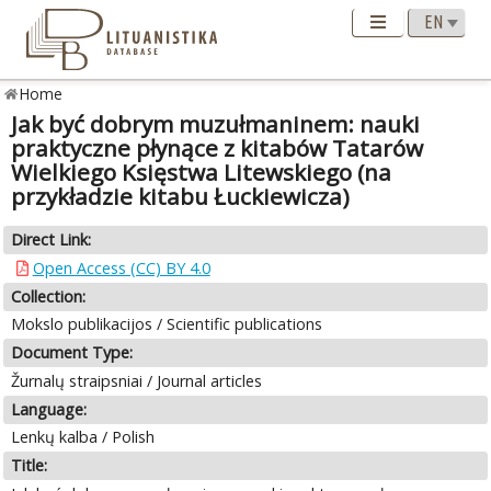
Home
Jak być dobrym muzułmaninem: nauki
praktyczne płynące z kitabów Tatarów
Wielkiego Księstwa Litewskiego (na
przykładzie kitabu Łuckiewicza)
Direct Link:
Open Access (CC) BY 4.0
Collection:
Mokslo publikacijos / Scientific publications
Document Type:
Žurnalų straipsniai / Journal articles
Language:
Lenkų kalba / Polish
Title: