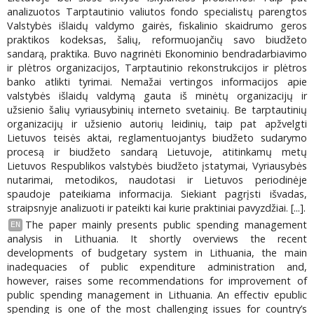
analizuotos Tarptautinio valiutos fondo specialistų parengtos
Valstybės išlaidų valdymo gairės, fiskalinio skaidrumo geros
praktikos kodeksas, šalių, reformuojančių savo biudžeto
sandarą, praktika. Buvo nagrinėti Ekonominio bendradarbiavimo
ir plėtros organizacijos, Tarptautinio rekonstrukcijos ir plėtros
banko atlikti tyrimai. Nemažai vertingos informacijos apie
valstybės išlaidų valdymą gauta iš minėtų organizacijų ir
užsienio šalių vyriausybinių interneto svetainių. Be tarptautinių
organizacijų ir užsienio autorių leidinių, taip pat apžvelgti
Lietuvos teisės aktai, reglamentuojantys biudžeto sudarymo
procesą ir biudžeto sandarą Lietuvoje, atitinkamų metų
Lietuvos Respublikos valstybės biudžeto įstatymai, Vyriausybės
nutarimai, metodikos, naudotasi ir Lietuvos periodinėje
spaudoje pateikiama informacija. Siekiant pagrįsti išvadas,
straipsnyje analizuoti ir pateikti kai kurie praktiniai pavyzdžiai. [...].
The paper mainly presents public spending management
EN
analysis in Lithuania. It shortly overviews the recent
developments of budgetary system in Lithuania, the main
inadequacies of public expenditure administration and,
however, raises some recommendations for improvement of
public spending management in Lithuania. An effectiv epublic
spending is one of the most challenging issues for country’s