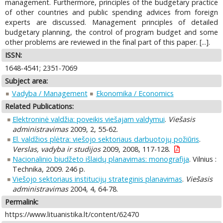
management. Furthermore, principles of the budgetary practice
of other countries and public spending advices from foreign
experts are discussed. Management principles of detailed
budgetary planning, the control of program budget and some
other problems are reviewed in the final part of this paper. [...].
ISSN:
1648-4541; 2351-7069
Subject area:
Vadyba / Management
Ekonomika / Economics
Related Publications:
Elektroninė valdžia: poveikis viešajam valdymui
.
Viešasis
administravimas
2009, 2, 55-62.
El. valdžios plėtra: viešojo sektoriaus darbuotojų požiūris
.
Verslas, vadyba ir studijos
2009, 2008, 117-128.
Nacionalinio biudžeto išlaidų planavimas: monografija
. Vilnius :
Technika, 2009. 246 p.
Viešojo sektoriaus institucijų strateginis planavimas
.
Viešasis
administravimas
2004, 4, 64-78.
Permalink:
https://www.lituanistika.lt/content/62470