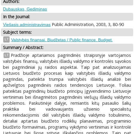
Authors:
Dubauskas, Gediminas
In the Journal:
Public Administration, 2003, 3, 80-90
Viešasis administravimas
Subject terms:
LT
Valstybės finansai. Biudžetas / Public finance. Budget.
Summary / Abstract:
Pradžioje aptariamos pagrindinės straipsnyje vartojamos
LT
valstybės finansų, valstybės išlaidų valdymo ir kontrolės sąvokos
bei pagrindiniai jų raidos aspektai. Taip pat analizuojamas
Lietuvos biudžeto procesas kaip valstybės išlaidų valdymo
pagrindas, pateikta trumpa valstybės išlaidų analizė bei
apžvelgtos pagrindinės raidos tendencijos Lietuvoje. Toliau
pateiktas pagrindinių biudžeto principų įgyvendinimo Lietuvoje
vertinimas bei išnagrinėtos pagrindinės viešųjų išlaidų valdymo
problemos. Paskutinėje dalyje, remiantis kitų pasaulio šalių
praktika bei vadovaujantis užsienio specialistų
rekomendacijomis dėl valstybės išlaidų valdymo tobulinimo,
detaliai aptartas biudžeto rodiklių planavimas, programinio
biudžeto formavimas, programų vykdymo vertinimas ir kontrolė
Lietuvoje bei šiose srityse iškylančios problemos. Taip pat