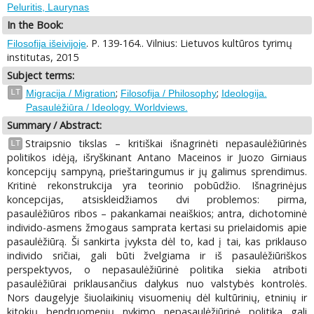
Peluritis, Laurynas
In the Book:
. P. 139-164.. Vilnius: Lietuvos kultūros tyrimų
Filosofija išeivijoje
institutas, 2015
Subject terms:
;
;
LT
Migracija / Migration
Filosofija / Philosophy
Ideologija.
Pasaulėžiūra / Ideology. Worldviews.
Summary / Abstract:
Straipsnio tikslas – kritiškai išnagrinėti nepasaulėžiūrinės
LT
politikos idėją, išryškinant Antano Maceinos ir Juozo Girniaus
koncepcijų sampyną, prieštaringumus ir jų galimus sprendimus.
Kritinė rekonstrukcija yra teorinio pobūdžio. Išnagrinėjus
koncepcijas, atsiskleidžiamos dvi problemos: pirma,
pasaulėžiūros ribos – pakankamai neaiškios; antra, dichotominė
individo-asmens žmogaus samprata kertasi su prielaidomis apie
pasaulėžiūrą. Ši sankirta įvyksta dėl to, kad į tai, kas priklauso
individo sričiai, gali būti žvelgiama ir iš pasaulėžiūriškos
perspektyvos, o nepasaulėžiūrinė politika siekia atriboti
pasaulėžiūrai priklausančius dalykus nuo valstybės kontrolės.
Nors daugelyje šiuolaikinių visuomenių dėl kultūrinių, etninių ir
kitokių bendruomenių nykimo nepasaulėžiūrinė politika gali