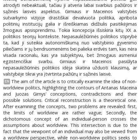
atrodyti nebeaktuali, tačiau ji atveria labai svarbius pažiūros ir
sąžinės laisvės aspektus. Girniaus ir Maceinos valstybės
sutvarkymo vizijoje drastiškai devalvuota politika, apribota
politinių institucijų galia ir išreiškiamas didžiulis pasitikėjimas
žmogaus apsisprendimu. Tokia koncepcija išsiskiria kitų XX a.
politikos teorijų kontekste. Nepasaulėžiūrinės politikos stiprybė
ta, kad ji suteikia autonomiškumą nuo valstybinio gyvenimo
piliečiams ir jų bendruomenėms bei palieka erdvės tam, kas nėra
visada racionalu, kas yra subjektyvu, bet žmogaus asmeniui
egzistenciškai svarbu. Girniaus ir Maceinos pasiūlyta
nepasaulėžiūrinės politikos idėja skatina užduoti klausimą, ar
valstybėje tikrai yra įtvirtinta pažiūrų ir sąžinės laisvė.
The aim of the article is to critically examine the idea of non-
EN
worldview politics, highlighting the contours of Antanas Maceina
and Juozas Girnys’ conceptions, contradictions and their
possible solutions. Critical reconstruction is a theoretical one.
After examining the concepts, two problems are revealed: first,
the limits of worldview are rather vague; Secondly, the
dichotomous concept of an individual-person crosses the
assumptions about worldview. This intersection is due to the
fact that the viewpoint of an individual may also be viewed from
a worldview perspective, while non-worldview politics seeks to