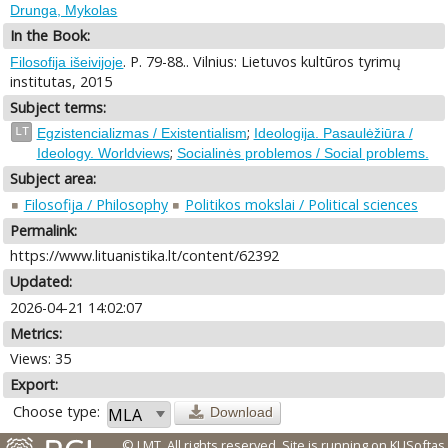
Drunga, Mykolas
In the Book:
. P. 79-88.. Vilnius: Lietuvos kultūros tyrimų
Filosofija išeivijoje
institutas, 2015
Subject terms:
;
LT
Egzistencializmas / Existentialism
Ideologija. Pasaulėžiūra /
;
Ideology. Worldviews
Socialinės problemos / Social problems.
Subject area:
Filosofija / Philosophy
Politikos mokslai / Political sciences
Permalink:
https://www.lituanistika.lt/content/62392
Updated:
2026-04-21 14:02:07
Metrics:
Views: 35
Export:
Choose type:
Download
© LMT. All rights reserved.
Site is running on
KUSoftas