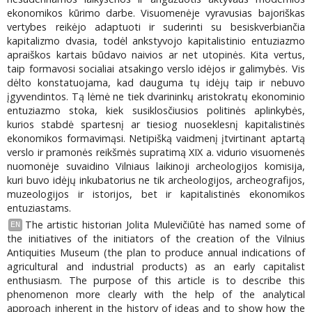
ekonomikos kūrimo darbe. Visuomenėje vyravusias bajoriškas
vertybes reikėjo adaptuoti ir suderinti su besiskverbiančia
kapitalizmo dvasia, todėl ankstyvojo kapitalistinio entuziazmo
apraiškos kartais būdavo naivios ar net utopinės. Kita vertus,
taip formavosi socialiai atsakingo verslo idėjos ir galimybės. Vis
dėlto konstatuojama, kad dauguma tų idėjų taip ir nebuvo
įgyvendintos. Tą lėmė ne tiek dvarininkų aristokratų ekonominio
entuziazmo stoka, kiek susiklosčiusios politinės aplinkybės,
kurios stabdė spartesnį ar tiesiog nuoseklesnį kapitalistinės
ekonomikos formavimąsi. Netipišką vaidmenį įtvirtinant aptartą
verslo ir pramonės reikšmės supratimą XIX a. vidurio visuomenės
nuomonėje suvaidino Vilniaus laikinoji archeologijos komisija,
kuri buvo idėjų inkubatorius ne tik archeologijos, archeografijos,
muzeologijos ir istorijos, bet ir kapitalistinės ekonomikos
entuziastams.
The artistic historian Jolita Mulevičiūtė has named some of
EN
the initiatives of the initiators of the creation of the Vilnius
Antiquities Museum (the plan to produce annual indications of
agricultural and industrial products) as an early capitalist
enthusiasm. The purpose of this article is to describe this
phenomenon more clearly with the help of the analytical
approach inherent in the history of ideas and to show how the