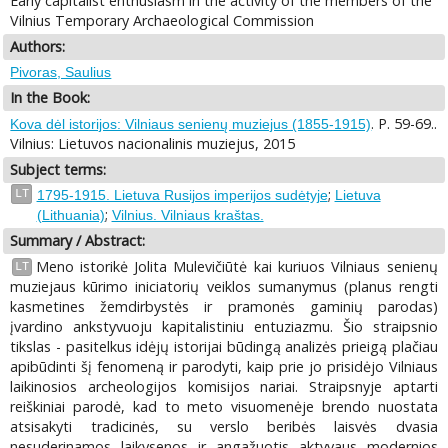
Early capitalist enthusiasm in the activity of the members of the
Vilnius Temporary Archaeological Commission
Authors:
Pivoras, Saulius
In the Book:
. P. 59-69..
Kova dėl istorijos: Vilniaus senienų muziejus (1855-1915)
Vilnius: Lietuvos nacionalinis muziejus, 2015
Subject terms:
;
LT
1795-1915. Lietuva Rusijos imperijos sudėtyje
Lietuva
;
(Lithuania)
Vilnius. Vilniaus kraštas.
Summary / Abstract:
Meno istorikė Jolita Mulevičiūtė kai kuriuos Vilniaus senienų
LT
muziejaus kūrimo iniciatorių veiklos sumanymus (planus rengti
kasmetines žemdirbystės ir pramonės gaminių parodas)
įvardino ankstyvuoju kapitalistiniu entuziazmu. Šio straipsnio
tikslas - pasitelkus idėjų istorijai būdingą analizės prieigą plačiau
apibūdinti šį fenomeną ir parodyti, kaip prie jo prisidėjo Vilniaus
laikinosios archeologijos komisijos nariai. Straipsnyje aptarti
reiškiniai parodė, kad to meto visuomenėje brendo nuostata
atsisakyti tradicinės, su verslo beribės laisvės dvasia
nesuderinamos laikysenos ir angažuotis aktyvaus modernios