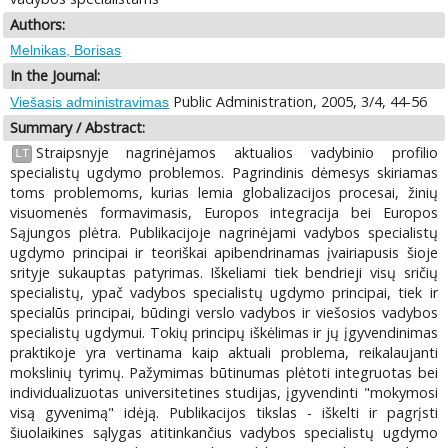
Authors:
Melnikas, Borisas
In the Journal:
Public Administration, 2005, 3/4, 44-56
Viešasis administravimas
Summary / Abstract:
Straipsnyje nagrinėjamos aktualios vadybinio profilio
LT
specialistų ugdymo problemos. Pagrindinis dėmesys skiriamas
toms problemoms, kurias lemia globalizacijos procesai, žinių
visuomenės formavimasis, Europos integracija bei Europos
Sąjungos plėtra. Publikacijoje nagrinėjami vadybos specialistų
ugdymo principai ir teoriškai apibendrinamas įvairiapusis šioje
srityje sukauptas patyrimas. Iškeliami tiek bendrieji visų sričių
specialistų, ypač vadybos specialistų ugdymo principai, tiek ir
specialūs principai, būdingi verslo vadybos ir viešosios vadybos
specialistų ugdymui. Tokių principų iškėlimas ir jų įgyvendinimas
praktikoje yra vertinama kaip aktuali problema, reikalaujanti
mokslinių tyrimų. Pažymimas būtinumas plėtoti integruotas bei
individualizuotas universitetines studijas, įgyvendinti "mokymosi
visą gyvenimą" idėją. Publikacijos tikslas - iškelti ir pagrįsti
šiuolaikines sąlygas atitinkančius vadybos specialistų ugdymo