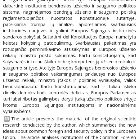
dabartinė institucinė bendrosios užsienio ir saugumo politikos
sistema, nagrinėjamos bendrąją užsienio ir saugumo politiką
reglamentuojančios nuostatos Konstitucinėje sutartyje,
pateikiama trumpa jų analizė, apibrėžiamos svarbiausios
institucinės naujovės ir galimi Europos Sąjungos institucinės
sandaros pokyčiai. Sutartimi dėl Konstitucijos Europai numatyta
keletas kokybinių patobulinimų. Svarbiausias pakeitimas yra
rotuojančio pirmininkavimo atsisakymas ir Europos užsienio
reikalų ministro posto sukūrimas. Kartu konstatuojama, kad
šalys narės ir toliau išlaiko didelę kompetenciją užsienio reikalų ir
saugumo srityse. Ateityje Europos Sąjungos bendrosios užsienio
ir saugumo politikos veiksmingumas priklausys nuo Europos
užsienio reikalų ministro įtakos ir politinės vyriausybių valios
bendradarbiauti. Kartu konstatuojama, kad ir toliau išlieka
didelis demokratinės kontrolės deficitas. Europos Parlamentas
turi labai ribotas galimybes daryti įtaką užsienio politikos srityje
kitoms Europos Sąjungos institucijoms ir nacionalinėms
vyriausybėms.
The article presents the material of the original scientific
EN
research conducted by the author, which summarises the new
ideas about common foreign and security policy in the European
Union. The article analyses institutions of the Common Foreign