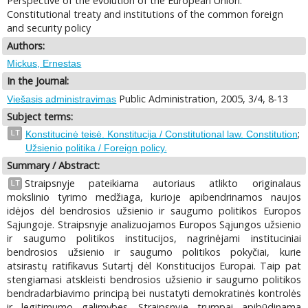
Perspective of the evolution of the European Union:
Constitutional treaty and institutions of the common foreign
and security policy
Authors:
Mickus, Ernestas
In the Journal:
Public Administration, 2005, 3/4, 8-13
Viešasis administravimas
Subject terms:
;
LT
Konstitucinė teisė. Konstitucija / Constitutional law. Constitution
Užsienio politika / Foreign policy.
Summary / Abstract:
Straipsnyje pateikiama autoriaus atlikto originalaus
LT
mokslinio tyrimo medžiaga, kurioje apibendrinamos naujos
idėjos dėl bendrosios užsienio ir saugumo politikos Europos
Sąjungoje. Straipsnyje analizuojamos Europos Sąjungos užsienio
ir saugumo politikos institucijos, nagrinėjami instituciniai
bendrosios užsienio ir saugumo politikos pokyčiai, kurie
atsirastų ratifikavus Sutartį dėl Konstitucijos Europai. Taip pat
stengiamasi atskleisti bendrosios užsienio ir saugumo politikos
bendradarbiavimo principą bei nustatyti demokratinės kontrolės
ir legitimumo galimybes. Straipsnyje trumpai apibūdinama